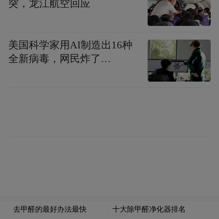
突，龙江航空回应
Notice: The content above (including the videos,
pictures and audios if any) is uploaded and posted
by the user of Dafeng Hao, which is a social media
platform and merely provides information storage
美国科学家用AI制造出16种
space services.”
全新病毒，网民炸了…