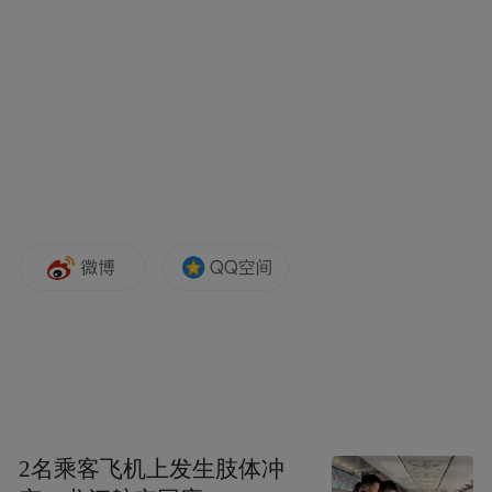
红、周冬雨、马思纯与汤唯。惠英红想起已
故的妈妈送她的钻戒，当时她的经济环境并
不丰裕，妈妈卖掉了自己的金器后买钻戒给
她。她一直好好保存，妈妈去世时曾想过以
那枚戒指作陪葬品但舍不得，因为它代表着
妈妈的爱，一千万也买不回来。鲍起静说每
个人一生中都会遇到自己的玉，会带来好
运。她后来也遇到了，合眼缘的玉是可遇不
可求。至于周冬雨，她自嘲是女神经，因为
神奇的珠宝，让女神经变成女神。
“特别声明：以上作品内容(包括在内的视频、图片或音
频)为凤凰网旗下自媒体平台“大风号”用户上传并发
2名乘客飞机上发生肢体冲
布，本平台仅提供信息存储空间服务。