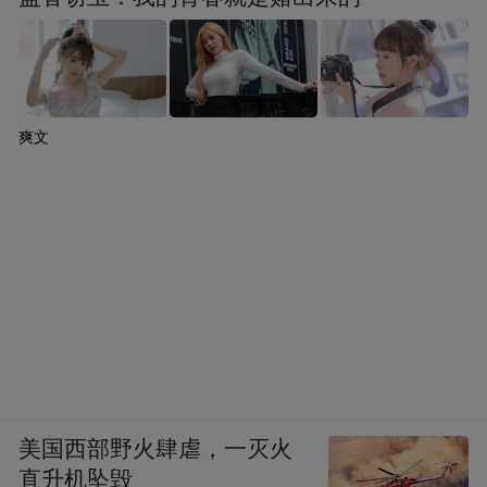
爽文
美国西部野火肆虐，一灭火
直升机坠毁