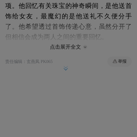
项。他回忆有关珠宝的神奇瞬间，是他送首
饰给女友，最魔幻的是他送礼不久便分手
了。他希望透过首饰传递心意，虽然分开了
但相信会成为两人之间的重要回忆。
点击展开全文
举报
责任编辑：玄燕凤 PK065
余文乐凭《一念无明》首获金像奖影帝提
名，他称难忘时刻是妈妈生日时送戒指给