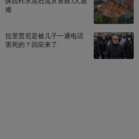
陕西柞水泥石流灾害致3人遇
难
拉里贾尼是被儿子一通电话
害死的？回应来了