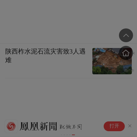
陕西柞水泥石流灾害致3人遇
难
法
打开
非