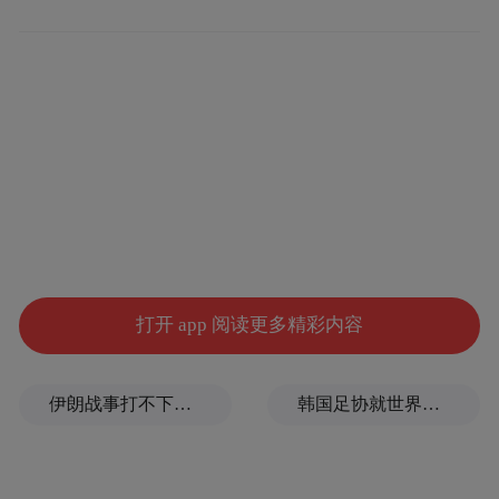
她。余妈妈很节俭，不舍得买首饰，当收到
他送的戒指时，她开心的样子是他最珍贵的
魔幻瞬间。
任贤齐初入行时存钱买钻石项链给自己就是
Tiffany这品牌，他仍记得戴着它时的满足
感，证明了自己的努力并推动继续为下一个
目标奋斗。吴镇宇说魔术师跟演员一样，以
打开 app 阅读更多精彩内容
取得观众的认同比奖项更有满足感，提名对
他而言已是超出想像的回报。
伊朗战事打不下去了？美军参联会主席力主“翻篇”
韩国足协就世界杯失利发布致歉信
惠英红难忘亡母送钻戒
今年的最佳女主角候选人包括鲍起静、惠英