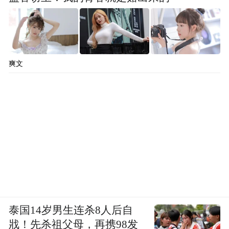
爽文
泰国14岁男生连杀8人后自
戕！先杀祖父母，再携98发