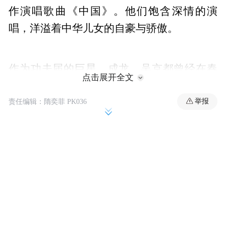
作演唱歌曲《中国》。他们饱含深情的演
唱，洋溢着中华儿女的自豪与骄傲。
作为功夫届的巨星，成龙、吴京都曾经在春
点击展开全文
晚舞台上表演过武术节目。2018狗年春晚二
人首次以合唱的形式登上舞台，除了让人感
举报
责任编辑：隋奕菲 PK036
觉耳目一新外，也令人产生了些许疑惑:两位
春晚合作竟不“秀武”？不少观众表示让成
龙、吴京同台“比武”效果会更燃。
春晚歌舞类节目导演夏雨针对这一热议话题
作了回应：今年选择中国这个节目，希望能