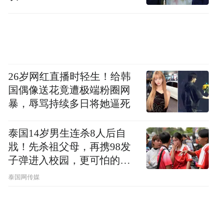
26岁网红直播时轻生！给韩
国偶像送花竟遭极端粉圈网
暴，辱骂持续多日将她逼死
泰国14岁男生连杀8人后自
戕！先杀祖父母，再携98发
子弹进入校园，更可怕的细
节公布了
泰国网传媒