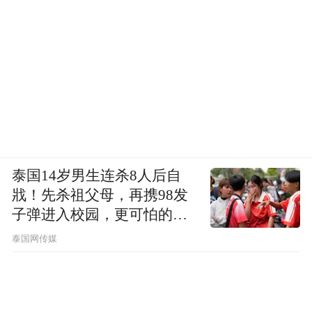
泰国14岁男生连杀8人后自
戕！先杀祖父母，再携98发
子弹进入校园，更可怕的细
节公布了
泰国网传媒