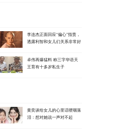
李连杰正面回应“偏心”指责，
透露利智和女儿们关系非常好
卓伟再爆猛料 称三字华语天
王育有十多岁私生子
黄奕谈给女儿的心里话哽咽落
泪：想对她说一声对不起