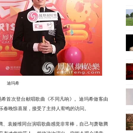
迪玛希
迪玛希首次登台献唱歌曲《不同凡响》。迪玛希做客由
乐春晚惊喜屋，接受了主持人宥鸣的访问。
腾、袁娅维同台演唱歌曲感觉非常棒，自己与萧敬腾