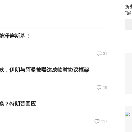
折
“
绝泽连斯基！
81
峡，伊朗与阿曼被曝达成临时协议框架
19
换？特朗普回应
117