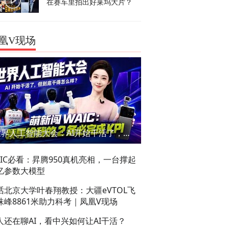
在赛车里拍出好莱坞大片？
凰V现场
世界人工智能大会：AI开始干活了，但到底干的怎么样？萌新闯WAIC
AIC必看：昇腾950真机亮相，一台撑起
亿参数大模型
话北京大学叶春翔教授：大疆eVTOL飞
珠峰8861米助力科考｜凤凰V现场
人还在聊AI，看中兴如何让AI干活？