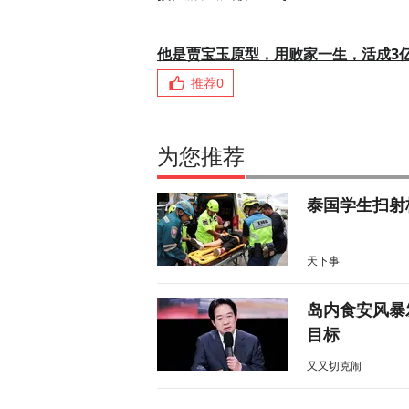
他是贾宝玉原型，用败家一生，活成3
推荐
0
为您推荐
泰国学生扫射
天下事
岛内食安风暴
目标
又又切克闹