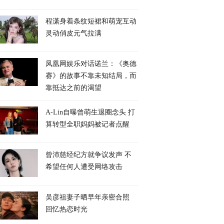
程潇身着条纹短裙和萌宠互动
灵动俏皮元气拉满
凤凰网娱乐对话诺兰：《奥德
赛》的故事不靠未知结局，而
靠抵达之前的渴望
A-Lin自曝曾萌生退圈念头 打
算转型全职妈妈被记者点醒
曾沛慈经纪方就争议发声 不
希望任何人遭受网络攻击
吴彦祖妻子晒早年亲密合照
回忆热恋时光