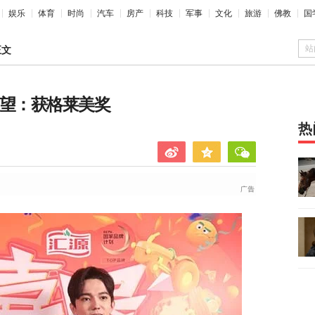
娱乐
体育
时尚
汽车
房产
科技
军事
文化
旅游
佛教
国
站
正文
愿望：获格莱美奖
热