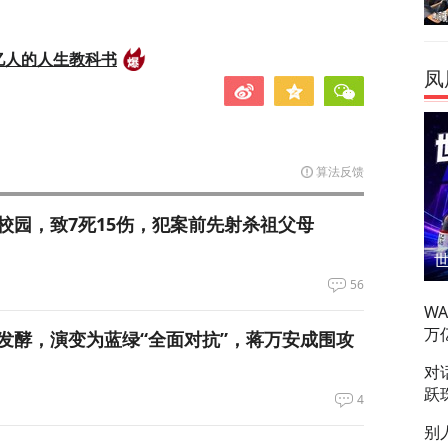
亿人的人生教科书
凤
算法反馈
校园，致7死15伤，犯案前先射杀祖父母
56
W
万
发酵，演变为蓝绿“全面对抗”，蒋万安成围攻
对
跃
4
别