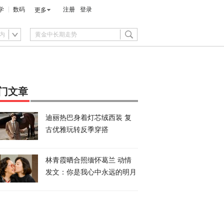
学
数码
注册
登录
更多
内
门文章
迪丽热巴身着灯芯绒西装 复
古优雅玩转反季穿搭
林青霞晒合照缅怀葛兰 动情
发文：你是我心中永远的明月