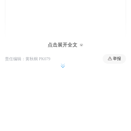
点击展开全文
举报
责任编辑：黄秋桐 PK079
《星星美人鱼》收官一期打破常规，邀请了
两位资深业内人士共同担任临时馆长。一位
是在导演周星驰《美人鱼》中饰演奇珍异兽
博物馆馆长的演员杨能，一位是与导演周星
驰多有合作的导演监制编剧演员谷德昭。因
为长时间的共事合作，杨能谷德昭自带无厘