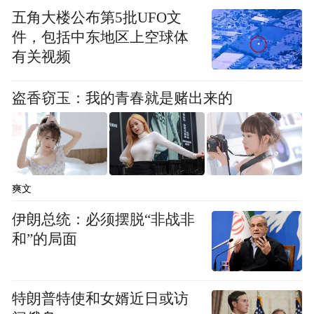
还在剧组与导演周星驰首次见面，成功圆梦
五角大楼公布第5批UFO文
《星星美人鱼》，引发了全网观众的疯狂打
件，包括中东地区上空球体
call，“星爷”又一次弹幕刷屏。
有关视频
人鱼有戏，梦想无敌，国内首档“破四屏”平
盗香窃玉：我的青春就是赌出来的
民喜剧综艺《星星美人鱼》圆满收官。成功
晋级的人鱼选手将在《美人鱼》系列影视剧
出演什么角色？更多关于美人鱼的爱与成
长，敬请关注《美人鱼2》及《美人鱼》系列
爽文
电视剧。
伊朗总统：必须摆脱“非战非
和”的局面
“特别声明：以上作品内容(包括在内的视频、图片或音
频)为凤凰网旗下自媒体平台“大风号”用户上传并发
布，本平台仅提供信息存储空间服务。
特朗普特使和女婿近日或访
Notice: The content above (including the videos,