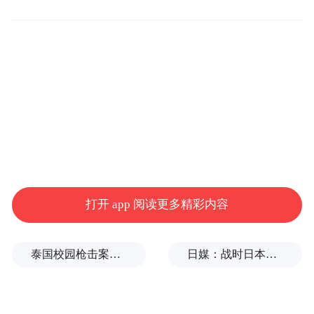
头笑点，引发网友回忆潮！两人对于美人鱼
的标准也更加了解，因此在节目中认真评
判，悉心指出人鱼选手的表演优劣，只为甄
选一条惊天绝世的美人鱼。
从节目开播伊始就陪伴在人鱼选手身边的饭
后查鱼团，本期更担负起了助演人鱼选手的
重要任务。本期饭后查鱼团成员陈汉典、金
靖、方家翊三人根据人鱼选手各自编写的剧
打开 app 阅读更多精彩内容
本，经过认真的考量，分别接受了不同人鱼
选手的助演请求。同时，一人分饰多角，与
泰国校园枪击案致9死，枪手父亲道歉
日媒：战时日本多所大学进行输血人体实验，向患者注射动物血
她们一同辛苦排练，只为助力人鱼选手成功
圆梦。