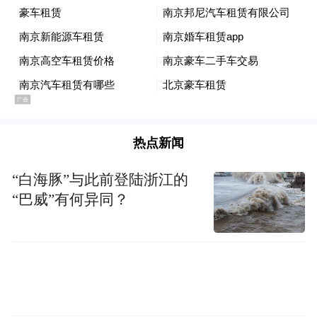
限。人鱼选手们更是压力巨大、连夜通宵，
只为打磨出精彩的表演短剧。最终考核来
袭，人鱼选手按抽签循序一一上台表演，接
受馆长杨能、谷德昭的最终评判，其中屈凌
西凭借自己的动人表演，成功拿下第一个晋
级名额。
热点新闻
经过《星星美人鱼》十一期的演技考验，人
“白海豚”与此前登陆浙江的
“巴威”有何异同？
鱼选手们每个人都有了自己的收获。最终，
索朗美淇、雪晴、景如洋、李悉、叶昱君、
那迪、邱诗媛脱颖而出，获得了《美人鱼》
系列影视剧的参演资格，并接受《美人鱼2》
剧组的面试。同时，这几条幸运的人鱼选手