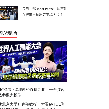
只用一部Robot Phone，能不能
在赛车里拍出好莱坞大片？
凰V现场
世界人工智能大会：AI开始干活了，但到底干的怎么样？萌新闯WAIC
AIC必看：昇腾950真机亮相，一台撑起
亿参数大模型
话北京大学叶春翔教授：大疆eVTOL飞