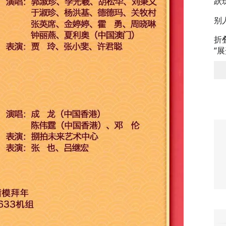
跃
别
折
“