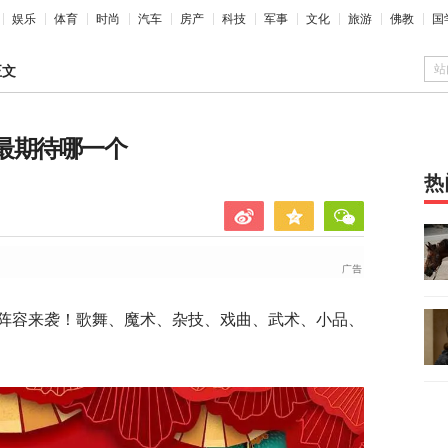
娱乐
体育
时尚
汽车
房产
科技
军事
文化
旅游
佛教
国
站
正文
你最期待哪一个
热
强阵容来袭！歌舞、魔术、杂技、戏曲、武术、小品、
。