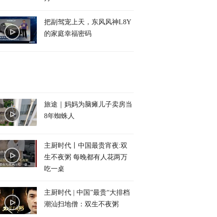
把副驾宠上天，东风风神L8Y
的家庭幸福密码
旅途｜妈妈为脑瘫儿子卖房当
8年蜘蛛人
主厨时代丨中国最贵宵夜:双
生不夜粥 每晚都有人花两万
吃一桌
主厨时代 | 中国”最贵“大排档
潮汕扫地僧：双生不夜粥