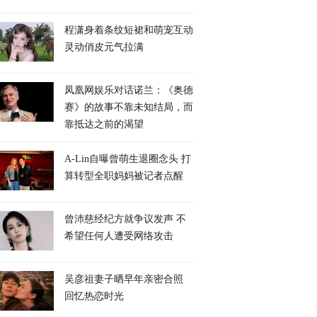
程潇身着条纹短裙和萌宠互动
灵动俏皮元气拉满
凤凰网娱乐对话诺兰：《奥德
赛》的故事不靠未知结局，而
靠抵达之前的渴望
A-Lin自曝曾萌生退圈念头 打
算转型全职妈妈被记者点醒
曾沛慈经纪方就争议发声 不
希望任何人遭受网络攻击
吴彦祖妻子晒早年亲密合照
回忆热恋时光