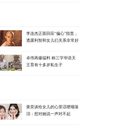
李连杰正面回应“偏心”指责，
透露利智和女儿们关系非常好
卓伟再爆猛料 称三字华语天
王育有十多岁私生子
黄奕谈给女儿的心里话哽咽落
泪：想对她说一声对不起