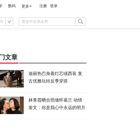
学
数码
注册
登录
更多
内
门文章
迪丽热巴身着灯芯绒西装 复
古优雅玩转反季穿搭
林青霞晒合照缅怀葛兰 动情
发文：你是我心中永远的明月