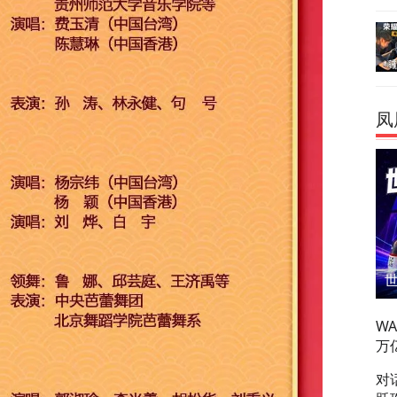
凤
W
万
对