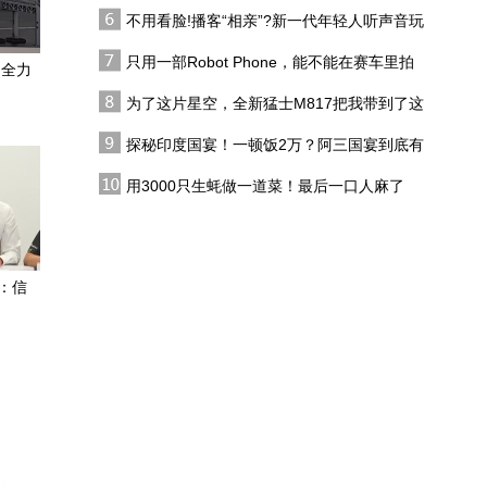
代吗?
的“交易式”逻辑
不用看脸!播客“相亲”?新一代年轻人听声音玩
拉美地区35年的期待！联
恋综
合国秘书长遴选，五常拥
只用一部Robot Phone，能不能在赛车里拍
：全力
有最终投票权
出好莱坞大片？
为了这片星空，全新猛士M817把我带到了这
伊朗感慨美国决策层水平
里，值了！
大幅下滑，为什么会出现
探秘印度国宴！一顿饭2万？阿三国宴到底有
这种局面？
多离谱？
伊朗总统谈战争决策：与
用3000只生蚝做一道菜！最后一口人麻了
最高领袖联系极难
菲渔民谈黄岩岛事件：以
前中菲渔民像朋友一样喝
：信
酒、交易，现在不可能了