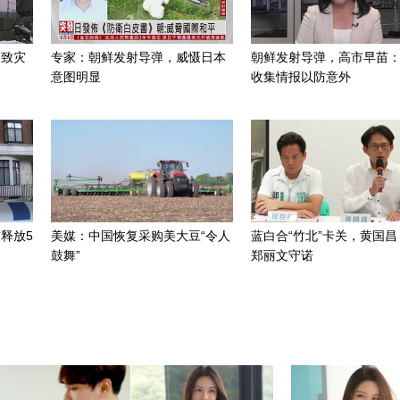
招致灾
专家：朝鲜发射导弹，威慑日本
朝鲜发射导弹，高市早苗
意图明显
收集情报以防意外
释放5
美媒：中国恢复采购美大豆“令人
蓝白合“竹北”卡关，黄国昌
鼓舞”
郑丽文守诺