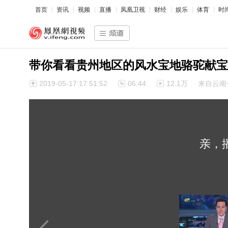
首页
资讯
视频
直播
凤凰卫视
财经
娱乐
体育
时
带你看看贵州地区的风水宝地骆驼献宝
2019-05-17 17:51:52
06:44
12.1万
来自云南
亲，