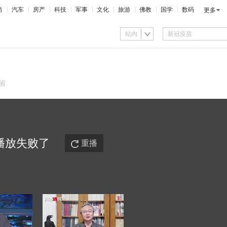
尚
汽车
房产
科技
军事
文化
旅游
佛教
国学
数码
更多
站内
省
播放
失败
了
重播