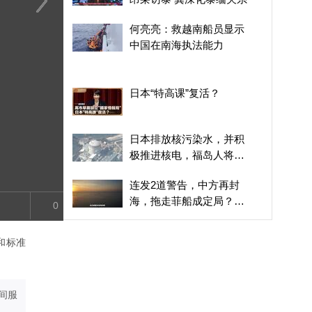
中国最高法完善生态法适
南海资源引各方角逐，专
联合国结构性
何亮亮：救越南船员显示
用规则 确保法典全面准
家点明中国合法历史权益
经费太高，机
中国在南海执法能力
确实施
太多闲人
日本“特高课”复活？
日本排放核污染水，并积
极推进核电，福岛人将继
续生活在阴霾之下
连发2道警告，中方再封
海，拖走菲船成定局？特
0
奥多罗亮出行政令
2012黄岩岛事件始末，菲
和标准
方妄图抓捕我国渔民，引
发中菲海上对峙
推举因凡蒂诺执掌联合
国，这注定是一场带有特
间服
朗普标签的闹剧