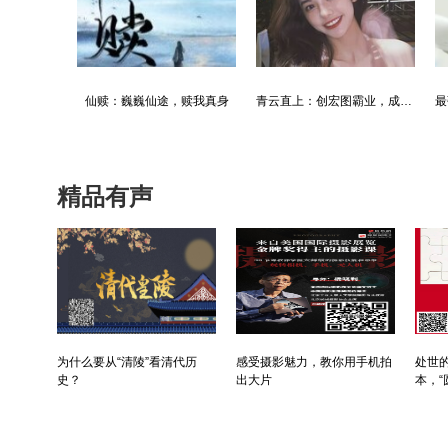
最强仙医：一身布艺却无人不识
婿中狂龙:三年上门女婿后的爆发
男人四十：家有娇妻
精品有声
为什么要从“清陵”看清代历
感受摄影魅力，教你用手机拍
处世的
史？
出大片
本，“