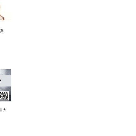
利欲升迁记：人生就是利欲场，利为媒，欲为介
傲世神荒：我若为邪，天下独尊
残阳帝国：如果核潜艇穿越了会发生什么？
售大