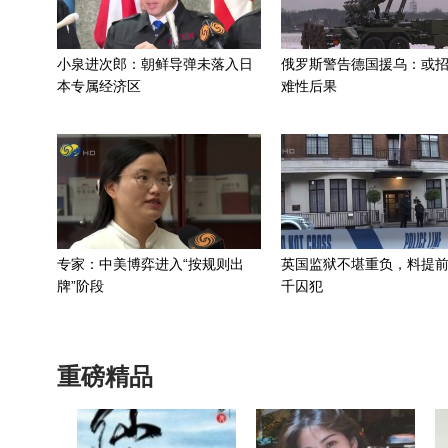
小泉进次郎：朝鲜导弹未落入日
俄罗斯警告德国援乌：或
本专属经济区
难性后果
专家：中美博弈进入“按规则出
英国监狱不堪重负，料提前
牌”阶段
千囚犯
重磅精品