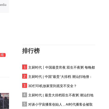
约旦召开阿拉伯与伊斯兰
media
国家部长级会议
美伊态度僵持不下，乌克
兰趁机搅局，中东局势会
持续升温发酵吗？
专家解析：伊朗主动打击
美军基地，就是要挑战美
国底线，掌握战争的节奏
排行榜
国际法专家深挖英法外交
文件：1909年后的英法都
认为西沙群岛属于中国
主厨时代丨中国最贵宵夜:双生不夜粥 每晚都
法国吉伦特山火受控 露营
有人花两万吃一桌
地重开
主厨时代 | 中国”最贵“大排档 潮汕扫地僧：
双生不夜粥
郑浩：伊朗阿曼接近达成
3D打印机放家里到底安不安全？
协议并不意味危机解除
主厨时代 | 最贵大排档双生不夜粥 潮汕扫地
僧 预告片
从“狠打”到不打，特朗普
对谈小宇宙播客创始人，AI时代播客会被取
又极限反转，专家：典型