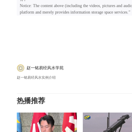
Notice: The content above (including the videos, pictures and audi
platform and merely provides information storage space services.”
赵一铭易经风水学苑
赵一铭易经风水实例介绍
热播推荐