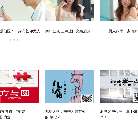
唐朝败家子:他深知繁荣背后的危机
霸婿：家有这样的女婿是福是祸？
方与圆：“方”是
九型人格，被誉为最有效
洞悉客户心理，拿下销
圆”为道
的“读心术”
单！