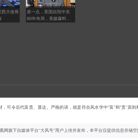
巴西大使将
差一点，美国自毁中东
美沙为何联合打击伊拉克
假
80年布局，美媒爆料：
民兵武装？
赫格塞思骗了特朗普
，可令后代富贵、显达。严格的讲，就是符合风水学中“富“和”贵”原则
凤凰网旗下自媒体平台“大风号”用户上传并发布，本平台仅提供信息存储空