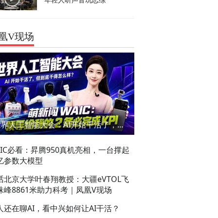
年轻人听声音玩恋综
凰V现场
世界人工智能大会：AI开始干活了，但到底干的怎么样？萌新闯WAIC
AIC必看：昇腾950真机亮相，一台撑起
亿参数大模型
话北京大学叶春翔教授：大疆eVTOL飞
珠峰8861米助力科考｜凤凰V现场
人还在聊AI，看中兴如何让AI干活？