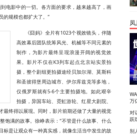
顾到电影中的一切。各方面的要求，越来越高了，画
员的规模也都扩大了。”
凤
《囧妈》全片有1023个视效镜头，伴随
高效幕后团队统筹风光、机械等不同元素的
制作，为影片最终呈现浪漫开阔的视觉效
果。影片不仅在K3列车起点北京站实景拍
摄，整个剧组更拍摄途经贝加尔湖、莫斯科
和圣彼得堡周边城市、伊尔库兹克等多地，
仅俄罗斯就有5-6个主要拍摄地。如此艰辛
W
万
拍摄，异国车站、霓虹游轮、红星大剧院、
才最终得以展现。同时，影片前期还做了大量的视觉
对
跃
整饱满的故事。徐峥表示：“不管是什么故事、什么
目标是让观众有一种真实感，就像生活当中发生的故
别