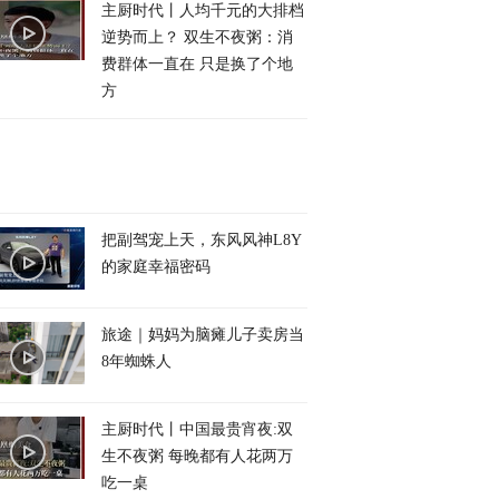
主厨时代丨人均千元的大排档
逆势而上？ 双生不夜粥：消
费群体一直在 只是换了个地
方
把副驾宠上天，东风风神L8Y
的家庭幸福密码
旅途｜妈妈为脑瘫儿子卖房当
8年蜘蛛人
主厨时代丨中国最贵宵夜:双
生不夜粥 每晚都有人花两万
吃一桌