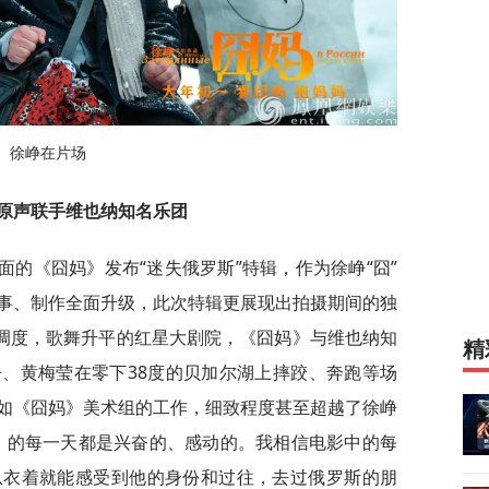
徐峥在片场
》原声联手维也纳知名乐团
面的《囧妈》发布“迷失俄罗斯”特辑，作为徐峥“囧”
事、制作全面升级，此次特辑更展现出拍摄期间的独
面调度，歌舞升平的红星大剧院，《囧妈》与维也纳知
精
、黄梅莹在零下38度的贝加尔湖上摔跤、奔跑等场
如《囧妈》美术组的工作，细致程度甚至超越了徐峥
》的每一天都是兴奋的、感动的。我相信电影中的每
从衣着就能感受到他的身份和过往，去过俄罗斯的朋