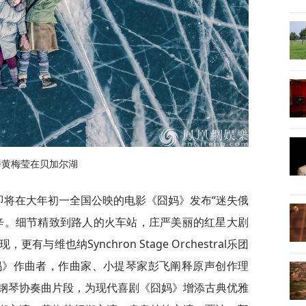
峥黄梅莹在贝加尔湖
，即将在大年初一全国公映的电影《囧妈》发布“迷失俄
辛。细节精致到路人的火车站，庄严美丽的红星大剧
与维也纳Synchron Stage Orchestral乐团
妈》作曲者，作曲家、小提琴家彭飞阐释原声创作理
钢琴协奏曲片段，为现代喜剧《囧妈》增添古典优雅