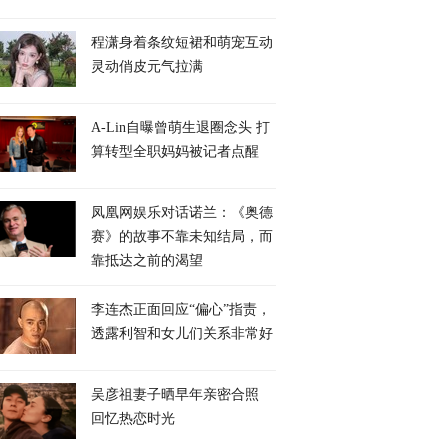
程潇身着条纹短裙和萌宠互动
灵动俏皮元气拉满
A-Lin自曝曾萌生退圈念头 打
算转型全职妈妈被记者点醒
凤凰网娱乐对话诺兰：《奥德
赛》的故事不靠未知结局，而
靠抵达之前的渴望
李连杰正面回应“偏心”指责，
透露利智和女儿们关系非常好
吴彦祖妻子晒早年亲密合照
回忆热恋时光