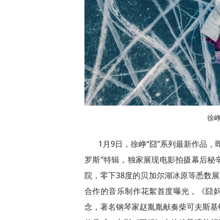
徐
1月9日，徐峥“囧”系列最新作品
罗斯”特辑，独家展现电影拍摄幕后秘
院，零下38度的贝加尔湖冰原等悉数展现，更有
合作的音乐制作花絮首度曝光，《囧
念，著名钢琴家赵胤胤献奏柴可夫斯基