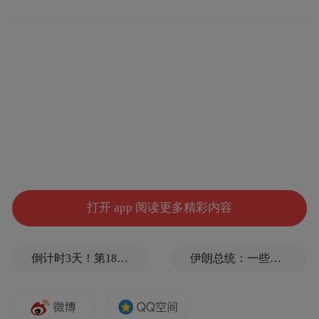
学知名音乐人王紫璇,内地知名摄影指导陈宗
潮、戴维、宝明共同拍摄制作完成的一场惊
心动魄的豪门之争。
打开 app 阅读更多精彩内容
倒计时3天！第18届影响世界华人盛典即将启幕
伊朗总统：一些人认为美欧会出现通货膨胀，伊朗不会，我无法理解