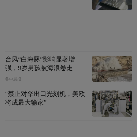
Notice: The content above (including the videos,
pictures and audios if any) is uploaded and posted
by the user of Dafeng Hao, which is a social media
platform and merely provides information storage
space services.”
台风“白海豚”影响显著增
强，9岁男孩被海浪卷走
鲁中晨报
“禁止对华出口光刻机，美欧
将成最大输家”