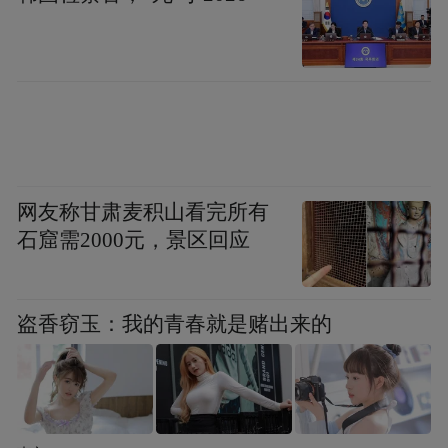
本剧是一部正能量豪门经典剧,看后止不住热
网友称甘肃麦积山看完所有
血沸腾,情感迸发与世间大义,才是它所拥有的
石窟需2000元，景区回应
价值,目前已进入后期制作中,将于2023年上
映,让我们一起期待本爆款剧的爆发吧!祝票房
盗香窃玉：我的青春就是赌出来的
大卖,收视长虹。