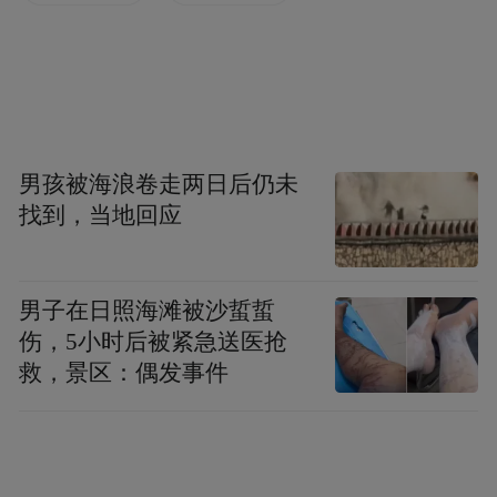
本剧讲述了女主受到校园欺凌,男主挺身而出
救了她,从此女主喜欢上男主,男主为了豪门继
承和女主结婚,婚后心机前女友用一系列手段
暗中迫害女主,发生了一系列爱恨情仇上位之
争的虐心故事,但正义必将战胜邪恶,女主的善
男孩被海浪卷走两日后仍未
良感化了冷血的男主,最终穿着洁白的婚纱和
找到，当地回应
男主走进了重新开始的婚礼殿堂。
男子在日照海滩被沙蜇蜇
伤，5小时后被紧急送医抢
救，景区：偶发事件