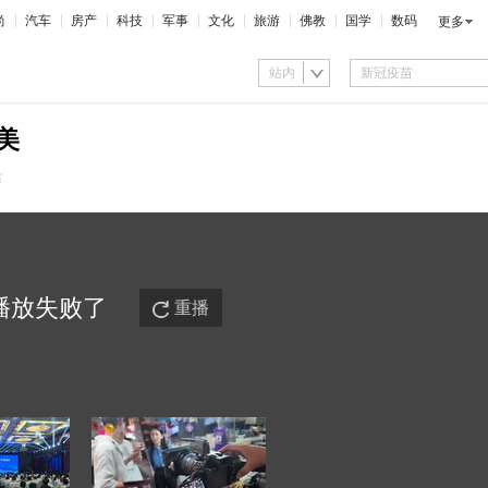
尚
汽车
房产
科技
军事
文化
旅游
佛教
国学
数码
更多
站内
美
市
播放
失败
了
重播