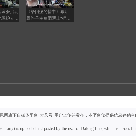
基金会启动
《给阿嬷的情书》幕后：
被冠以“花花公子”的名
地保护专项
野路子主角团遇上“抠
号，谢贤却说自己对每段
门”剧组
恋情都很认真？
凤凰网旗下自媒体平台“大风号”用户上传并发布，本平台仅提供信息存储空
os if any) is uploaded and posted by the user of Dafeng Hao, which is a social 