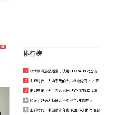
导演蓝鸿春：AI暂时无法
辅助情感创作，但科技在
进步，未来或许可以
《餐饮朝前看》第二季第
7集《长生店秘密》
蔡皋：让天真任天真，让
梦想有梦想
排行榜
《给阿嬷的情书》邮差落
水神解读，导演蓝鸿春回
应网友二创：看到后我哭
顺滑顺滑还是顺滑，试用ID.ERA 9X驾驶辅
高度坦然面对身体机能下
了
助系统
降：以前敢做的动作现在
主厨时代丨人均千元的大排档逆势而上？ 双
不敢做了，但没有年龄焦
生不夜粥：消费群体一直在 只是换了个地方
从影数十年创造许多经典
虑
把副驾宠上天，东风风神L8Y的家庭幸福密
角色，何赛飞拿到金鸡奖
码
旅途｜妈妈为脑瘫儿子卖房当8年蜘蛛人
影后激动到语无伦次
退休老人覃阿姨回忆巴黎
主厨时代丨中国最贵宵夜:双生不夜粥 每晚都
走秀：面对镜头很紧张，