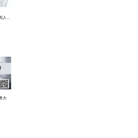
家有娇妻
唐朝败家子:他深知繁荣背后的危机
霸婿：家有这样的女婿是福是祸？
售大