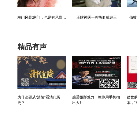
腔热血成枭王
仙赎：巍巍仙途，赎我真身
青云直上：创宏图霸业，成人生赢家
精品有声
为什么要从“清陵”看清代历
感受摄影魅力，教你用手机拍
处世的
史？
出大片
本，“