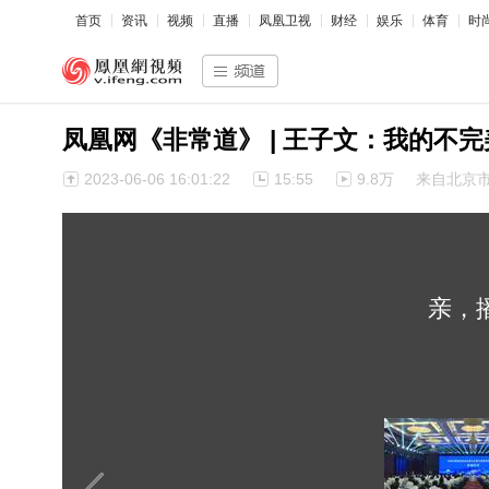
首页
资讯
视频
直播
凤凰卫视
财经
娱乐
体育
时
凤凰网《非常道》 | 王子文：我的不完
2023-06-06 16:01:22
15:55
9.8万
来自北京
亲，