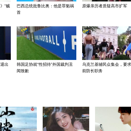
》“贼
巴西总统批鲁比奥：他是罪魁祸
原爆亲历者质疑高市扩军
首
虑退出
韩国足协就“性招待”外国裁判丑
乌克兰基辅民众集会，要
闻致歉
前防长职务