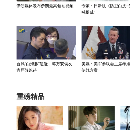
伊朗媒体发布伊朗最高领袖视频
专家：日新版《防卫白皮书
喊捉贼”
台风“白海豚”逼近，蒋万安侯友
美媒：美军参联会主席考
宜严阵以待
伊战方案
重磅精品