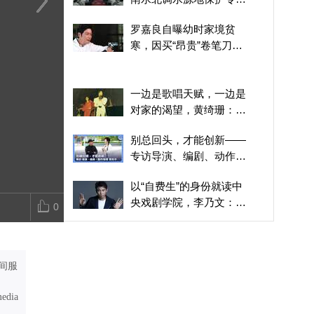
基金
从小警员成长为“影帝”，
《镖人》海外口碑火了，
调研侨批、走
罗嘉良自曝幼时家境贫
张家辉：有机会熬出头，
武侠电影打动外国人的是
人，蓝鸿春谈
寒，因买“昂贵”卷笔刀被
就拿命来换
什么？
情书》的女主
妈妈痛骂
一边是歌唱天赋，一边是
对家的渴望，黄绮珊：两
条线拉扯我的人生
别总回头，才能创新——
专访导演、编剧、动作指
导袁和平
以“自费生”的身份就读中
央戏剧学院，李乃文：这
0
成为鞭策我的动力
晓梦Vlog：你所不知道的
火把节
间服
微纪录片丨守戏人
media