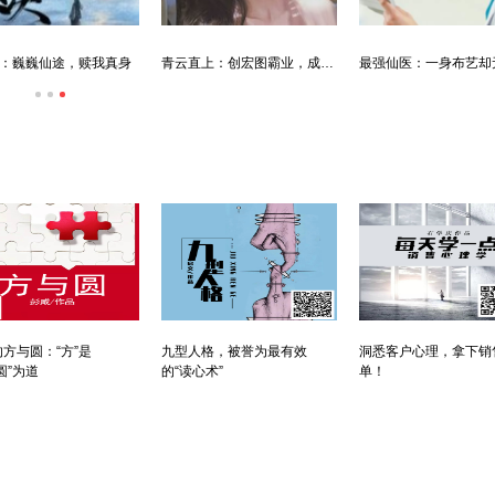
最强仙医：一身布艺却无人不识
婿中狂龙:三年上门女婿后的爆发
男人四十：
方与圆：“方”是
九型人格，被誉为最有效
洞悉客户心理，拿下销
圆”为道
的“读心术”
单！