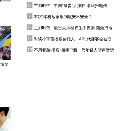
有人花两万吃一桌
走不好会丢中国人的脸
主厨时代 | 中国”最贵“大排档 潮汕扫地僧：
“全班集体倒立，我就不
双生不夜粥
会！”高度回忆学舞生涯，
3D打印机放家里到底安不安全？
曾被打击得落泪
主厨时代 | 最贵大排档双生不夜粥 潮汕扫地
杨丽萍：舞蹈是与生俱来
僧 预告片
的，它是人类的第一个语
对谈小宇宙播客创始人，AI时代播客会被取
言
代吗?
《镖人》海外口碑火了，
不用看脸!播客“相亲”?新一代年轻人听声音玩
武侠电影打动外国人的是
恋综
什么？
求恢复
时隔二十几年再见，谢贤
没认出前妻甄珍：这辈子
没愧疚过，那天愧疚了