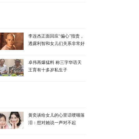
李连杰正面回应“偏心”指责，
透露利智和女儿们关系非常好
卓伟再爆猛料 称三字华语天
王育有十多岁私生子
黄奕谈给女儿的心里话哽咽落
泪：想对她说一声对不起