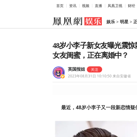
首页
资讯
视频
直播
凤凰卫视
财经
娱乐
>
明星
>
48岁小李子新女友曝光震惊
女友闺蜜，正在离婚中？
英国报姐
2023年08月31日 10:10:50
来自安徽省
最近，48岁小李子又一段新恋情疑