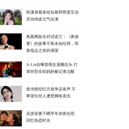
程潇身着条纹短裙和萌宠互动
灵动俏皮元气拉满
凤凰网娱乐对话诺兰：《奥德
赛》的故事不靠未知结局，而
靠抵达之前的渴望
A-Lin自曝曾萌生退圈念头 打
算转型全职妈妈被记者点醒
曾沛慈经纪方就争议发声 不
希望任何人遭受网络攻击
吴彦祖妻子晒早年亲密合照
回忆热恋时光