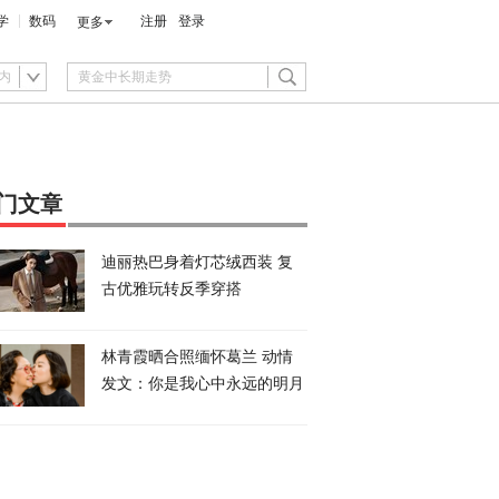
学
数码
注册
登录
更多
内
门文章
迪丽热巴身着灯芯绒西装 复
古优雅玩转反季穿搭
林青霞晒合照缅怀葛兰 动情
发文：你是我心中永远的明月