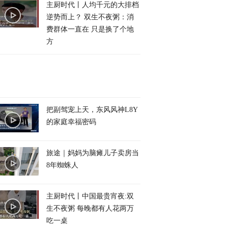
主厨时代丨人均千元的大排档
逆势而上？ 双生不夜粥：消
费群体一直在 只是换了个地
方
把副驾宠上天，东风风神L8Y
的家庭幸福密码
旅途｜妈妈为脑瘫儿子卖房当
8年蜘蛛人
主厨时代丨中国最贵宵夜:双
生不夜粥 每晚都有人花两万
吃一桌