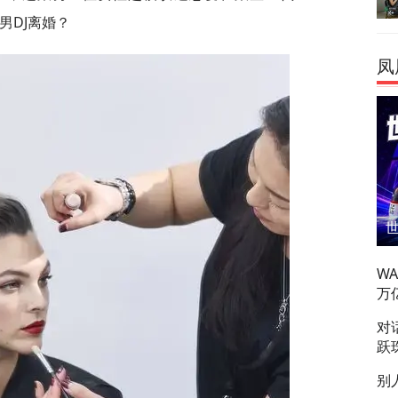
男DJ离婚？
凤
W
万
对
跃
别