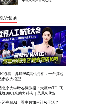
年轻人听声音玩恋综
凰V现场
世界人工智能大会：AI开始干活了，但到底干的怎么样？萌新闯WAIC
AIC必看：昇腾950真机亮相，一台撑起
亿参数大模型
话北京大学叶春翔教授：大疆eVTOL飞
珠峰8861米助力科考｜凤凰V现场
人还在聊AI，看中兴如何让AI干活？