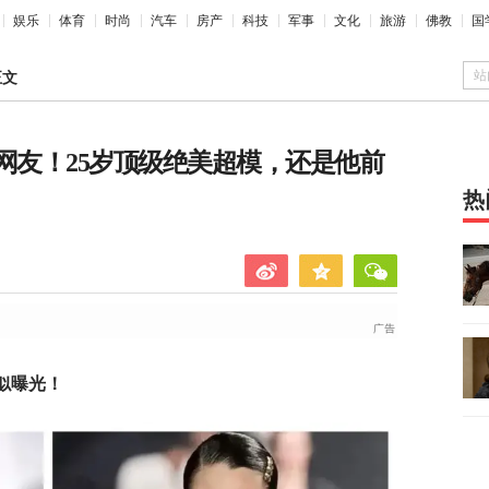
娱乐
体育
时尚
汽车
房产
科技
军事
文化
旅游
佛教
国
站
正文
网友！25岁顶级绝美超模，还是他前
热
似曝光！