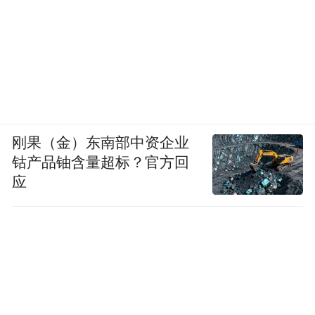
胡彦斌为众多IP作品主题曲献唱，展现了不
俗的唱功和创作实力，此次凭借为手游《凡
人修仙传：人界篇》演唱的主题曲《凡非
刚果（金）东南部中资企业
凡》，获评“年度流行IP歌手”。
钴产品铀含量超标？官方回
应
近年来，阅文集团与产业链上下游开放合
作，构建起完整的IP生态链，覆盖从网文到
影视、动漫、游戏、有声以及衍生品等多个
领域，持续产出爆款。仅剧集方面，就有
《琅琊榜》《庆余年》《赘婿》《人世间》
等。