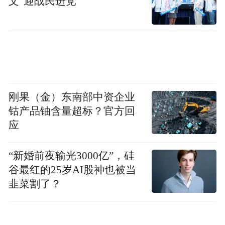
文”迎战民进党
宋轶获得“年度人气IP演员”荣誉。她在《庆
余年》《赘婿》《长风渡》等多部网络文学
IP改编剧集中塑造了“范若若”“苏檀儿”“柳玉
茹”等不同类型的高人气角色，在红毯采访环
刚果（金）东南部中资企业
节，宋轶笑称自己是IP盛典的常客，这已经
钴产品铀含量超标？官方回
是第四次参与。
应
“新婚前夜输光3000亿”，硅
谷最红的25岁AI股神也被当
韭菜割了？