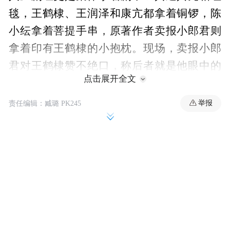
毯，王鹤棣、王润泽和康亢都拿着铜锣，陈
小纭拿着菩提手串，原著作者卖报小郎君则
拿着印有王鹤棣的小抱枕。现场，卖报小郎
君对王鹤棣赞不绝口，称后者就是他眼中的
点击展开全文
“许七安”。网友戏称，大奉剧组这是去阅文
IP盛典团建了。
举报
责任编辑：臧璐 PK245