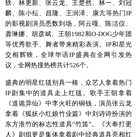
轶、林更新、张云龙、王楚然、林一、刘冠
麟、陈小纭、昌隆、王润泽、康亢等热门IP
的影视剧演员悉数到场，阿云嘎、陈洁仪、
龚琳娜、胡彦斌、王朝1982和O-DOG少年团
等优秀歌手、舞者带来精彩表演。IP和星光
交相辉映，全球华语IP盛典在全网引发热
议，全网热搜热榜共计526个。
盛典的明星红毯别具一格，众艺人拿着热门
IP剧集中的道具走上红毯。歌手王朝拿着
《道诡异仙》中李火旺的铜钱，演员张云龙
拿着《狐妖小红娘竹业篇》中刘诗诗扮演的
东方淮竹的标志性道具“竹笛”。《大奉打更
人》剧组更是集体拿着剧中经典道具亮相红