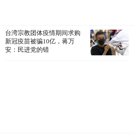
的《听说你喜欢我》在2023年热播。在《庆
余年》第二季中，王楚然扮演京都才女桑
文。剧粉评价称，王楚然的古装造型尽显古
代才女的风采，非常符合桑文的形象特征。
台湾宗教团体疫情期间求购
新冠疫苗被骗10亿，蒋万
安：民进党的错
林一获评“年度潜力IP演员”，他将搭档刘亦