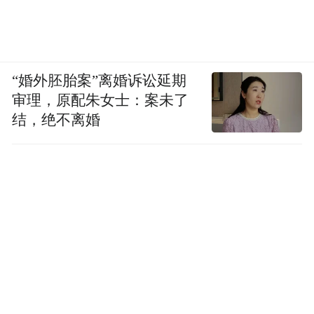
得益于此，自2015年推出中国原创文学风云
榜以来，阅文IP盛典的历届榜单都成为行业
高度关注的“IP开发风向标”。肖战、杨幂、
“婚外胚胎案”离婚诉讼延期
赵丽颖、张若昀等众多中国当红演员均曾荣
审理，原配朱女士：案未了
结，绝不离婚
获榜单推荐，并持续活跃于不同类型的IP改
编剧集中。
“特别声明：以上作品内容(包括在内的视频、图片或音
频)为凤凰网旗下自媒体平台“大风号”用户上传并发
布，本平台仅提供信息存储空间服务。
Notice: The content above (including the videos,
pictures and audios if any) is uploaded and posted
by the user of Dafeng Hao, which is a social media
platform and merely provides information storage
space services.”