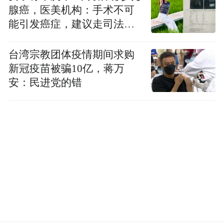
腺癌，医美机构：手术不可
作有何感受时，林更新害羞地回答：“何德何
能引发癌症，建议走司法途
能能跟两位优秀的老师合作。”
径
台湾宗教团体疫情期间求购
新冠疫苗被骗10亿，蒋万
安：民进党的错