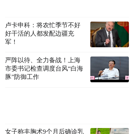
卢卡申科：将农忙季节不好
林更新获评“年度风向IP演员”。在演艺道路
好干活的人都发配边疆充
军！
上积累十余载，林更新驾驭不同题材，为每
一个角色注入鲜活的生命力。由赵丽颖、林
严阵以待、全力备战！上海
更新领衔主演，阅文集团旗下新丽传媒打造
市委书记检查调度台风“白海
的古装仙侠IP改编剧《与凤行》预计今年播
豚”防御工作
出。
红毯环节，林更新提到《与凤行》可能快要
来了，他的另外一部剧是和刘亦菲合作的
《玫瑰故事》，在这部剧中，他和林一是情
敌关系。当林更新被问到和两位女演员的合
女子称丰胸术9个月后确诊乳