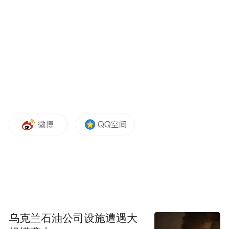
傲骨的许七安，后者身披银甲，在大奉衙门
中屡破奇案。从青涩的道明寺到无视陈规自
成方圆的许七安，王鹤棣用一场场精彩演
绎，不断刷新着观众对他的想象。《大奉打
更人》剧集也成为十大“年度最受期待改编
IP”之一。“2023年的奇遇时刻就是遇到许七
安和《大奉打更人》”，王鹤棣说。盛典现
场，王鹤棣和张雨绮互动，张雨绮提出想合
作，“按我内心的小心思说，我还是想演个恋
爱剧的”，王鹤棣立刻喊话台下作家，“希望
赶紧给我们递个本子”。作家“会说话的肘子”
则发微博表示“老婆说下本书主角按照王鹤棣
写”。
乌克兰石油公司设施遭遇大