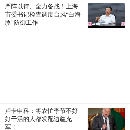
菲出演都市题材电视剧《玫瑰故事》。该剧
严阵以待、全力备战！上海
市委书记检查调度台风“白海
由阅文集团旗下新丽传媒出品，根据亦舒的
豚”防御工作
小说《玫瑰的故事》改编。
林一在采访中提到，2023的奇遇时刻就是和
“灵儿姐姐”合作，他说从小就喜欢《仙剑奇
侠传》，长大后直接和儿时的“灵儿姐姐”搭
戏演了情侣。网友纷纷评论，“好羡慕林一追
星成功”。
卢卡申科：将农忙季节不好
好干活的人都发配边疆充
军！