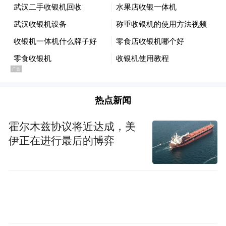
展现得淋漓尽致，获得了观众的认可和喜
爱。红毯环节，张雨绮表示，希望未来有机
会参演更多不同题材作品。盛典现场，张雨
绮表示像自己这个年龄的女演员，既要做颜
值担当，还要做品质担当，她还表示，“今天
坐在台下发现原来有这么多IP都很厉害，我
热点新闻
觉得我有点儿拍少了，希望平台能多给机
会，能多多合作更多优秀的IP。”
霍尔木兹协议将近达成，美
伊正在进行最后的博弈