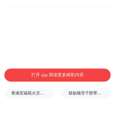
打开 app 阅读更多精彩内容
随着优质IP的不断涌现，读者粉丝的IP向心
力不断凝聚，IP影视剧演员获得了“角色加
成”。王鹤棣凭借在《将夜2》《苍兰诀》
香港宏福苑火灾跨部门调查最终报告：大火或由烟头引起
鼓励领导干部带头休假之后又撤回文件，到底什么意思嘛？
《大奉打更人》等多部IP剧集中的精彩表
现，获评“年度影响力IP演员”。他饰演热血