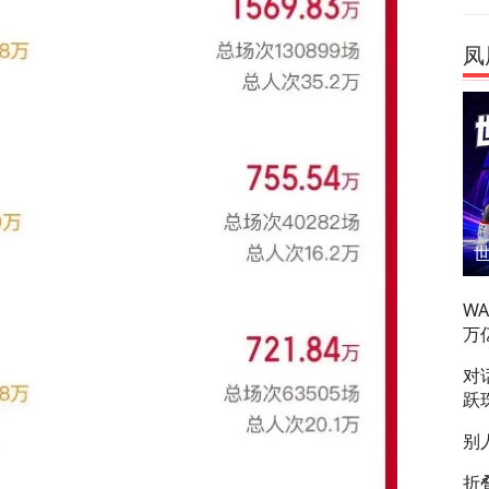
凤
W
万
对
跃
别
折