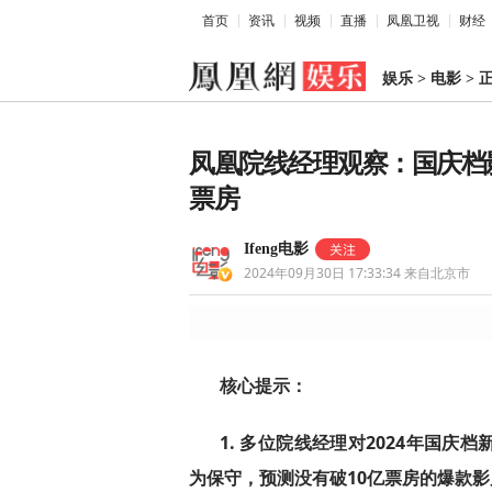
首页
资讯
视频
直播
凤凰卫视
财经
娱乐
>
电影
>
凤凰院线经理观察：国庆档
票房
Ifeng电影
2024年09月30日 17:33:34
来自北京市
核心提示：
1. 多位院线经理对2024年国
为保守，预测没有破10亿票房的爆款影