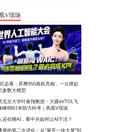
凰V现场
世界人工智能大会：AI开始干活了，但到底干的怎么样？萌新闯WAIC
AIC必看：昇腾950真机亮相，一台撑起
亿参数大模型
话北京大学叶春翔教授：大疆eVTOL飞
珠峰8861米助力科考｜凤凰V现场
人还在聊AI，看中兴如何让AI干活？
叠屏的第二次进化：从“展开一块大屏”到