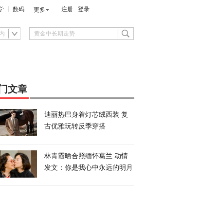
学
数码
注册
登录
更多
内
门文章
迪丽热巴身着灯芯绒西装 复
古优雅玩转反季穿搭
林青霞晒合照缅怀葛兰 动情
发文：你是我心中永远的明月