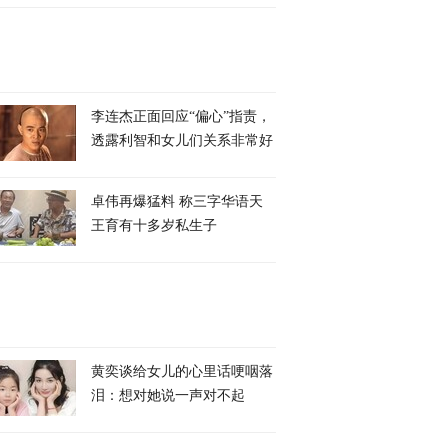
李连杰正面回应“偏心”指责，
透露利智和女儿们关系非常好
卓伟再爆猛料 称三字华语天
王育有十多岁私生子
黄奕谈给女儿的心里话哽咽落
泪：想对她说一声对不起