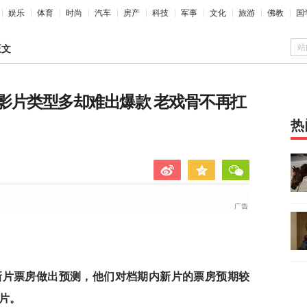
娱乐
体育
时尚
汽车
房产
科技
军事
文化
旅游
佛教
国
站
正文
影片类型多却难出爆款 老戏骨不再扛
热
庆档新片票房做出预测，他们对档期内新片的票房预期较
片。