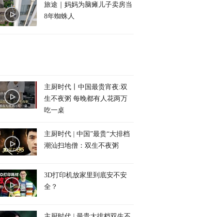
旅途｜妈妈为脑瘫儿子卖房当
8年蜘蛛人
主厨时代丨中国最贵宵夜:双
生不夜粥 每晚都有人花两万
吃一桌
主厨时代 | 中国”最贵“大排档
潮汕扫地僧：双生不夜粥
3D打印机放家里到底安不安
全？
主厨时代 | 最贵大排档双生不