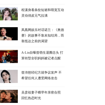
程潇身着条纹短裙和萌宠互动
灵动俏皮元气拉满
凤凰网娱乐对话诺兰：《奥德
赛》的故事不靠未知结局，而
靠抵达之前的渴望
A-Lin自曝曾萌生退圈念头 打
算转型全职妈妈被记者点醒
曾沛慈经纪方就争议发声 不
希望任何人遭受网络攻击
吴彦祖妻子晒早年亲密合照
回忆热恋时光