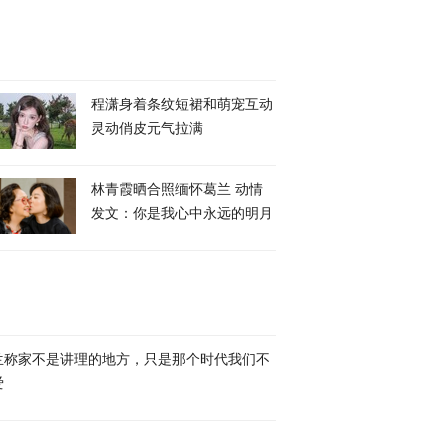
程潇身着条纹短裙和萌宠互动
灵动俏皮元气拉满
林青霞晒合照缅怀葛兰 动情
发文：你是我心中永远的明月
兰称家不是讲理的地方，只是那个时代我们不
爱