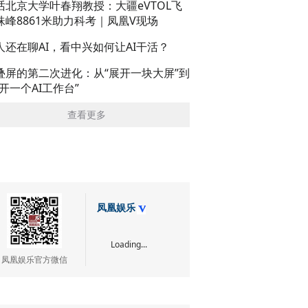
话北京大学叶春翔教授：大疆eVTOL飞
珠峰8861米助力科考｜凤凰V现场
人还在聊AI，看中兴如何让AI干活？
叠屏的第二次进化：从“展开一块大屏”到
展开一个AI工作台”
查看更多
凤凰娱乐
Loading...
凤凰娱乐官方微信