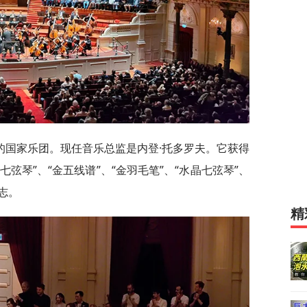
的国家乐团。现任音乐总监是内登·托多罗夫。它获得
七弦琴”、“金五线谱”、“金羽毛笔”、“水晶七弦琴”、
志。
精