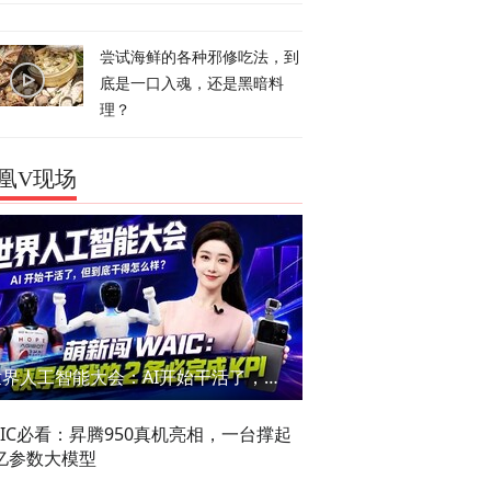
尝试海鲜的各种邪修吃法，到
底是一口入魂，还是黑暗料
理？
凰V现场
世界人工智能大会：AI开始干活了，但到底干的怎么样？萌新闯WAIC
AIC必看：昇腾950真机亮相，一台撑起
亿参数大模型