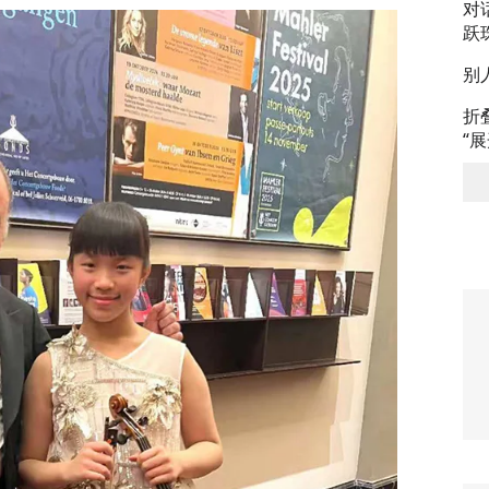
对
跃
别
折
“