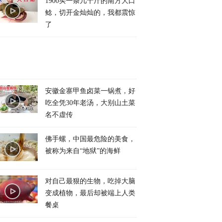
1900买一条几十斤的南方大口
鲶，切开金灿灿的，我都震惊
了
安徽金寨甲鱼卤菜一锅煮，好
吃全凭30年老汤，大别山土菜
名不虚传
佛手螺，中国最危险的美食，
被称为来自“地狱”的海鲜
对自己最狠的生物，吃掉大脑
变成植物，最后却被端上人类
餐桌