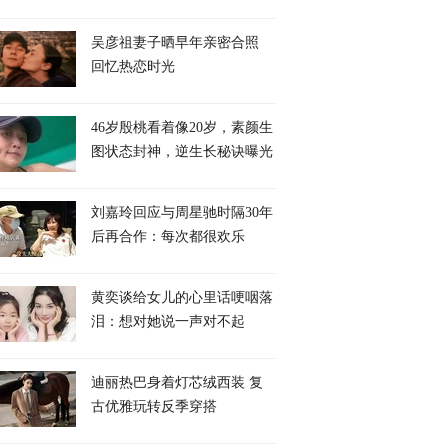
吴彦祖妻子晒早年亲密合照
回忆热恋时光
46岁殷桃看着像20岁，素颜生
图状态封神，逆生长秘诀曝光
刘嘉玲回应与周星驰时隔30年
后再合作：每次都很欢乐
黄奕谈给女儿的心里话哽咽落
泪：想对她说一声对不起
迪丽热巴身着灯芯绒西装 复
古优雅玩转反季穿搭