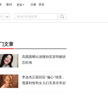
学
数码
注册
登录
更多
内
门文章
高圆圆晒出游随拍笑容明媚状
态松弛
李连杰正面回应“偏心”指责，
透露利智和女儿们关系非常好