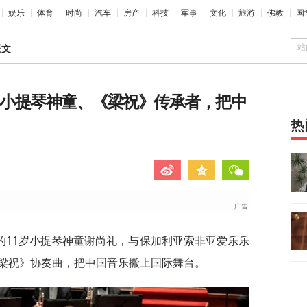
娱乐
体育
时尚
汽车
房产
科技
军事
文化
旅游
佛教
国
站
正文
岁小提琴神童、《梁祝》传承者，把中
热
的11岁小提琴神童谢尚礼，与保加利亚索非亚爱乐乐
梁祝》协奏曲，把中国音乐搬上国际舞台。