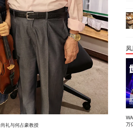
凤
W
万
谢尚礼与何占豪教授