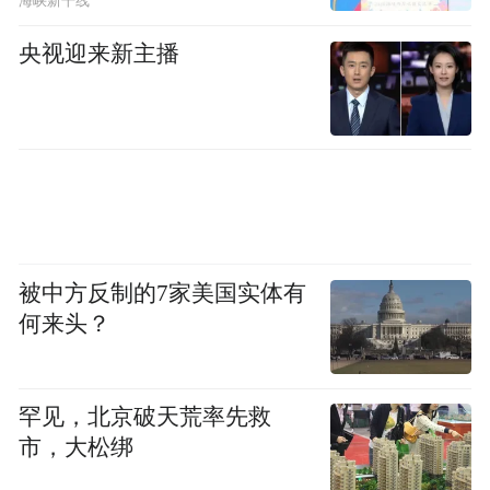
海峡新干线
在小嘉玲不舒服时帮她揉肚子的阿嬷,
央视迎来新主播
被中方反制的7家美国实体有
何来头？
陈嘉玲是在家人的爱里长大的小孩，
罕见，北京破天荒率先救
市，大松绑
这些幸福瞬间也给予了长大后的她很多勇气