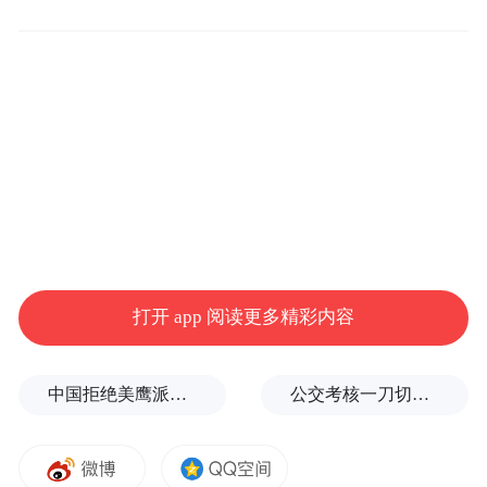
第二季第一集里嘉玲和妈妈闹脾气的戏，就
已经逼哭了不少观众。
打开 app 阅读更多精彩内容
中国拒绝美鹰派副防长访华？弦外之音被热议
公交考核一刀切司机不敢开空调：别把压力转嫁一线员工