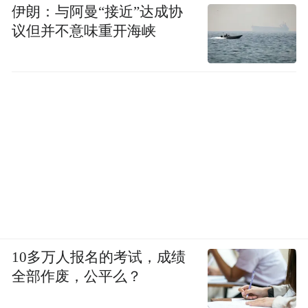
伊朗：与阿曼“接近”达成协
16年奥运会之后还模仿了当时游泳运动员傅
议但并不意味重开海峡
园慧的经典采访↓
#简直不要太可爱了啊！
00:00
00:23
10多万人报名的考试，成绩
全部作废，公平么？
19年出演的《俗女养成记》上映，小嘉玲的