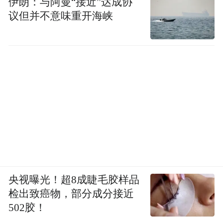
伊朗：与阿曼“接近”达成协
议但并不意味重开海峡
为了考高中，更是复习到晚上12点，
央视曝光！超8成睫毛胶样品
“不浪费任何时间”。
检出致癌物，部分成分接近
502胶！