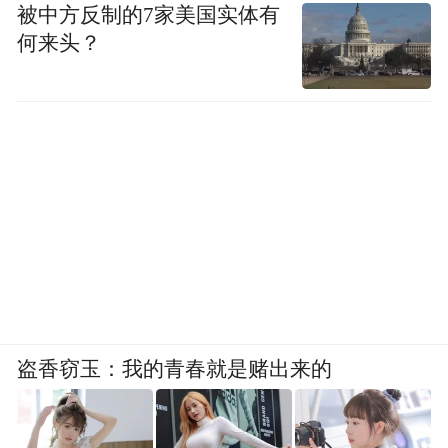
被中方反制的7家美国实体有
而剧外饰演小嘉玲的小女孩吴以涵也长大
何来头？
啦！
不仅婴儿肥没那么明显，
盗香窃玉：我的青春就是赌出来的