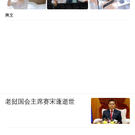
爽文
而且还长高变成大长腿了⬇️
老挝国会主席赛宋蓬逝世