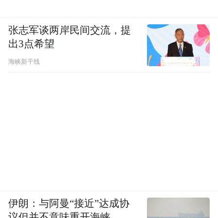
张志军谈两岸民间交流，提
出3点希望
海峡新干线
都十分自然真实。
因此，2020年8月凭借这个角色获得第55届金
钟奖迷你剧集（电视电影）女主角奖提名，
伊朗：与阿曼“接近”达成协
这个时候她才13岁，
议但并不意味重开海峡