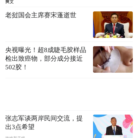
爽文
老挝国会主席赛宋蓬逝世
央视曝光！超8成睫毛胶样品
刀子嘴豆腐心的妈妈，
检出致癌物，部分成分接近
502胶！
张志军谈两岸民间交流，提
出3点希望