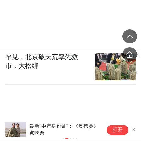
罕见，北京破天荒率先救
市，大松绑
要完成自己的学习任务后才会放松玩耍⬇️
最新“中产身份证”：《奥德赛》
WTT横滨
打开
点映票