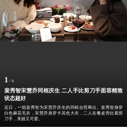
1
/
6
裴秀智宋慧乔同框庆生 二人手比剪刀手面容精致
状态超好
近日，一组裴秀智为宋慧乔庆生的同框合照释出。裴秀智身穿
白色麻花毛衣，宋慧乔身穿卡其色大衣，二人在餐桌旁比着剪
刀手，美丽又可爱。