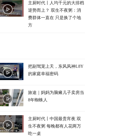
主厨时代丨人均千元的大排档
逆势而上？ 双生不夜粥：消
费群体一直在 只是换了个地
方
把副驾宠上天，东风风神L8Y
的家庭幸福密码
旅途｜妈妈为脑瘫儿子卖房当
8年蜘蛛人
主厨时代丨中国最贵宵夜:双
生不夜粥 每晚都有人花两万
吃一桌