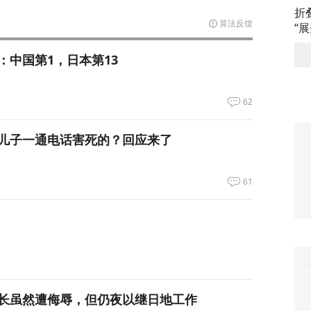
折
算法反馈
“
：中国第1，日本第13
62
儿子一通电话害死的？回应来了
61
长虽然遭侮辱，但仍夜以继日地工作