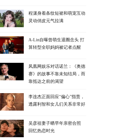
程潇身着条纹短裙和萌宠互动
灵动俏皮元气拉满
A-Lin自曝曾萌生退圈念头 打
算转型全职妈妈被记者点醒
凤凰网娱乐对话诺兰：《奥德
赛》的故事不靠未知结局，而
靠抵达之前的渴望
李连杰正面回应“偏心”指责，
透露利智和女儿们关系非常好
吴彦祖妻子晒早年亲密合照
回忆热恋时光