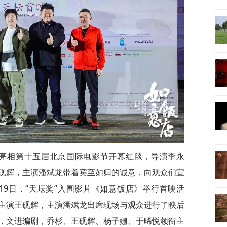
组亮相第十五届北京国际电影节开幕红毯，导演李永
砚辉，主演潘斌龙带着宾至如归的诚意，向观众们宣
19日，“天坛奖”入围影片《如意饭店》举行首映活
主演王砚辉，主演潘斌龙出席现场与观众进行了映后
，文进编剧，乔杉、王砚辉、杨子姗、于晞悦领衔主