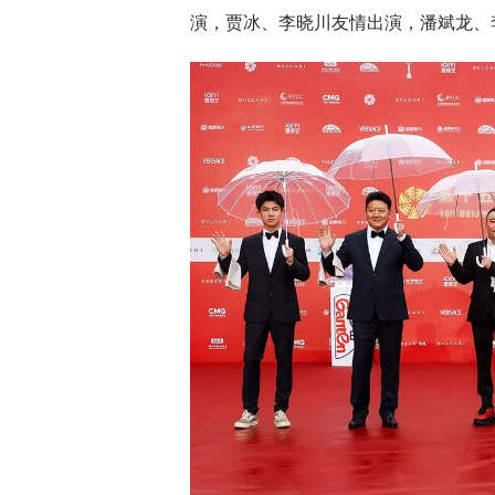
演，贾冰、李晓川友情出演，潘斌龙、