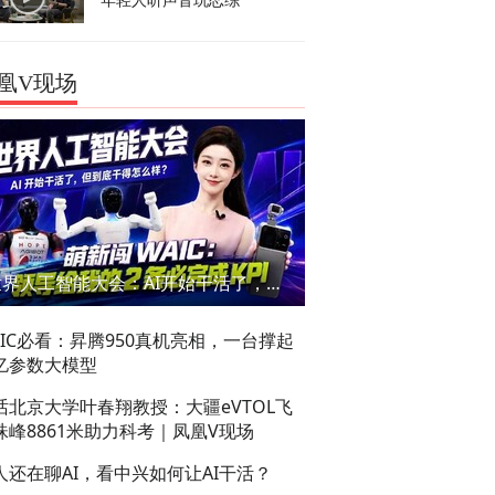
年轻人听声音玩恋综
凰V现场
世界人工智能大会：AI开始干活了，但到底干的怎么样？萌新闯WAIC
AIC必看：昇腾950真机亮相，一台撑起
亿参数大模型
话北京大学叶春翔教授：大疆eVTOL飞
珠峰8861米助力科考｜凤凰V现场
人还在聊AI，看中兴如何让AI干活？