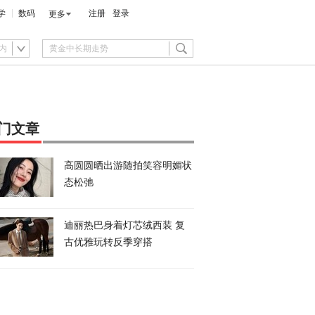
学
数码
注册
登录
更多
内
门文章
高圆圆晒出游随拍笑容明媚状
态松弛
迪丽热巴身着灯芯绒西装 复
古优雅玩转反季穿搭