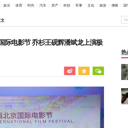
娱乐
体育
时尚
汽车
房产
科技
军事
文化
旅游
佛教
国
站
正文
国际电影节 乔杉王砚辉潘斌龙上演极
热