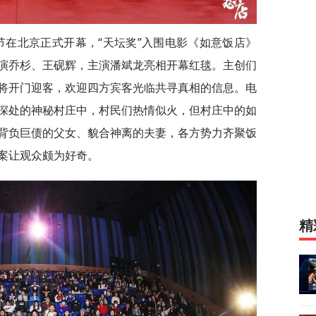
节在北京正式开幕，“天坛奖”入围电影《如意饭店》
演乔杉、王砚辉，主演潘斌龙亮相开幕红毯。主创们
将开门迎客，欢迎四方宾客光临共寻真相的信息。电
深处的神秘村庄中，村民们热情似火，但村庄中的如
背负巨债的父女、貌合神离的夫妻，各方势力齐聚饭
案让观众颇为好奇。
精