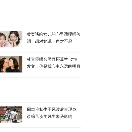
黄奕谈给女儿的心里话哽咽落
泪：想对她说一声对不起
林青霞晒合照缅怀葛兰 动情
发文：你是我心中永远的明月
周杰伦私生子风波后首现身
录综艺谈笑风生未受影响