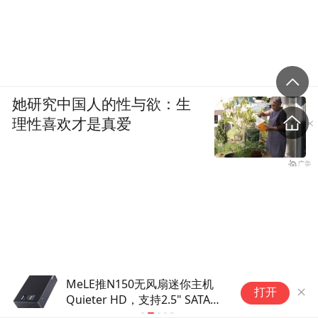
她研究中国人的性与欲：生
理性喜欢才是真爱
MeLE推N150无风扇迷你主机
贝
打开
Quieter HD，支持2.5" SATA硬
汉
盘
目