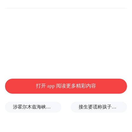
据悉，2017年10月鹿晗公开与关晓彤的恋情
后，多年来二人每逢对方生日都会公开为彼
此送上祝福，这一互动也被众多网友视作两
人感情稳定的重要证明。
今年2月，曾有传闻称鹿晗与关晓彤已分手，
但双方始终未对此作出回应。此前连续7年在
打开 app 阅读更多精彩内容
鹿晗生日当天准时送上公开祝福的关晓彤，
今年却未在公开平台有任何表示，这一变化
涉霍尔木兹海峡，伊朗与阿曼被曝达成临时协议框架
接生婆谎称孩子没保住，母亲坚信听到了哭声，38年后终于找到儿子
再度点燃了网友们的热烈讨论。