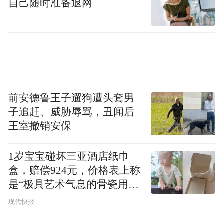
自己随时准备退网
前安德鲁王子遛狗遭头套男
子追赶、威胁辱骂，丑闻后
王室撤销安保
1岁宝宝碰坏三亚酒店纸巾
盒，赔偿924元，价格表上称
是“极具艺术气息的骨瓷用
品”
现代快报