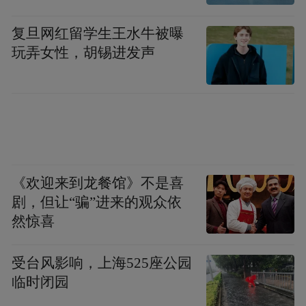
折的人生经历感同身受，可见郭旭锋导演驾
复旦网红留学生王水牛被曝
驭音乐、视听、事件与主人公观点的能力非
玩弄女性，胡锡进发声
比一般，看到了真诚与情怀，也收获了滋
养。央视电影频道《今日影评》的张晓丽老
师也对《隐者山河》评价极高，她盛赞影片
气韵生动，是一部不可多得的音乐纪录片。
不仅受到专业人士的盛赞，《隐者山河》也
《欢迎来到龙餐馆》不是喜
收获了无数影迷的好评。有网友在社交网络
剧，但让“骗”进来的观众依
上写下长评称赞道：“陈其钢和郭旭锋导演可
然惊喜
以说是这个快速更替时代里为数不多的长期
受台风影响，上海525座公园
主义者，听他的音乐，看他的电影，让我感
临时闭园
到安心和踏实，我不再焦虑于如何跟上环境