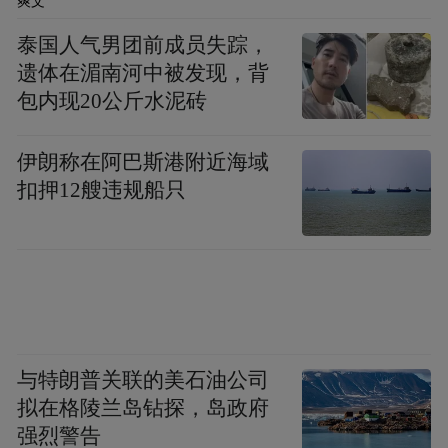
爽文
泰国人气男团前成员失踪，
遗体在湄南河中被发现，背
包内现20公斤水泥砖
伊朗称在阿巴斯港附近海域
扣押12艘违规船只
电影展映后，导演郭旭锋和制片人元晓帅来
到现场与影迷们亲切互动，耐心回答影迷问
题。著名音乐人常石磊也来到了观影现场，
在谈及自己的观影感受时，常石磊难掩激动
的情绪，他表示电影让他想起了与陈其钢先
生共事的过往，希望每个人都有机会能够进
与特朗普关联的美石油公司
入电影院感受陈其钢先生的人格魅力。著名
拟在格陵兰岛钻探，岛政府
强烈警告
影像艺术家汤辉表示能让同龄人对作曲家曲