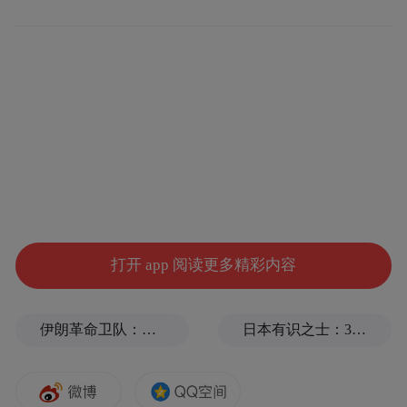
《隐者山河》不同于传统人物传记纪录片线
性叙事结构或周边人物评价式推动，而是以
乐章式的叙述排列，六个章节徐徐递进又彼
此独立，表达克制，视听新颖，开创了人物
传记电影的表现新范式，其创作实践为纪录
电影如何平衡艺术真实与思想深度提供了方
法论启示。
打开 app 阅读更多精彩内容
伊朗革命卫队：将保持对海峡控制至敌方接受全部条件
日本有识之士：32名中国劳工本不该命丧长崎