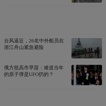
的节奏，而是坦然地呆在生活的缝隙里仰望
星空！”还有网友表示感受到了无尽的情感共
鸣，在观影时“抹泪五次”，他认为《隐者山
河》用一部电影的时间带来了难以想象的宽
度和厚度，“恍惚中，似乎遇见了很多经历了
台风逼近，26名中外船员在
很多，同感与共鸣几乎把我淹没，是别样的
浙江舟山紧急避险
疗愈。感恩遇见这么特别的电影，满分推
荐。”另外现场也有外国人前来观影，对于他
来说：“观影过程毫无障碍，完全可以沉浸其
俄方批高市早苗：难道当年
的原子弹是UFO扔的？
中。”音乐作为世界各国交流的桥梁，超越了
语言和文化的障碍，陈其钢的音乐正是其中
的最佳代表。相信这部影片也会让更多海外
观众领略到中国文化的精神内核。