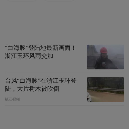
《隐者山河》配乐全部为陈其钢的音乐作
品，音乐与影像的交织互动，让观众通过视
“白海豚”登陆地最新画面！
听感受作曲家陈其钢“悲喜同源“的生命哲学
浙江玉环风雨交加
叩问，而影片所传递出来的勇敢做自己，走
回自己的世界，也被观众深深共鸣。
台风“白海豚”在浙江玉环登
陆，大片树木被吹倒
钱江视频