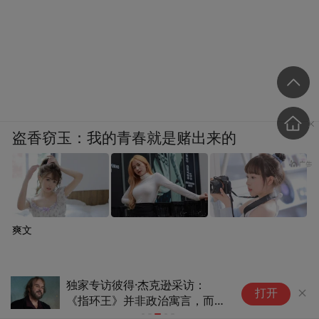
盗香窃玉：我的青春就是赌出来的
爽文
独家专访彼得·杰克逊采访：
价
打开
《指环王》并非政治寓言，而是
揭
托尔金的乡村挽歌
片