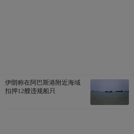
伊朗称在阿巴斯港附近海域
扣押12艘违规船只