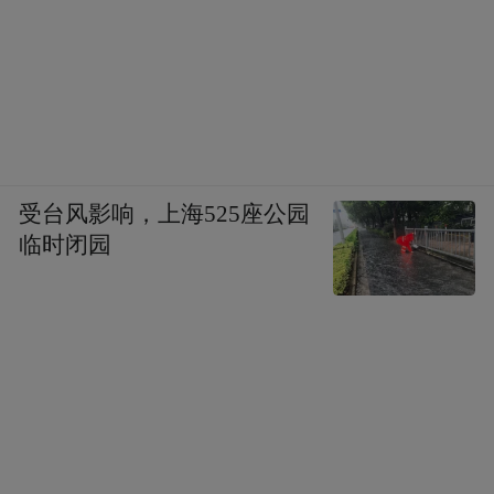
《隐者山河》由寻隐（杭州）数字传媒有限
公司出品，北京如是纪录文化传媒有限公司
联合出品，即将在未来与海内外广大影迷见
面，敬请关注。
“特别声明：以上作品内容(包括在内的视频、图片或音
受台风影响，上海525座公园
频)为凤凰网旗下自媒体平台“大风号”用户上传并发
临时闭园
布，本平台仅提供信息存储空间服务。
Notice: The content above (including the videos,
pictures and audios if any) is uploaded and posted
by the user of Dafeng Hao, which is a social media
platform and merely provides information storage
space services.”