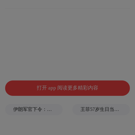
2、《黑吃黑》
评分：
主演：Alan Ball / Jonathan Tropper / David
Schickler
打开 app 阅读更多精彩内容
剧情点评：该剧是一部以感官刺激为卖点的
准B级片，但在一众演员的出色演绎下大幅擢
伊朗军官下令：如果美军踏上我国领土，就砍掉他们脚！
王菲57岁生日当天，谢霆锋隔空说3次生日快乐
升了质感。除了男女主角在线的颜值和身手
外，集飒爽柔情于一身的Siobhan、处处出人
意料的Job、叛逆而令人扼腕的Rebecca、不