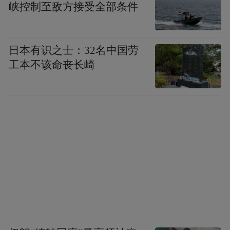
峡控制至敌方接受全部条件
主演：布莱恩·克兰斯顿 / 亚伦·保尔 / 安娜·冈
剧情点评：该剧是绝命毒师系列的最后一
日本有识之士：32名中国劳
季，是整个故事的大结局，故事紧接着上一
工本不该命丧长崎
季，通过一场精心策划的大爆炸，沃尔特终
于除掉了长久以来的威胁古斯塔沃，也将古
斯塔沃一手建立的d品帝国连根拔起。而看完
整部，情节跌宕起伏、险象环生，在交待剧
情中又把人物形象和人性本色描摹得出神入
化。主角开金手指的时候小的细节问题和其
他小bug完全无法影响剧作上上乘的品质。小
粉做木盒到被囚被迫制毒的转场我只能说是
神中神，天才才能想到的转场，这就是整部
剧的意旨所在。遗憾的是不知道下一次看到