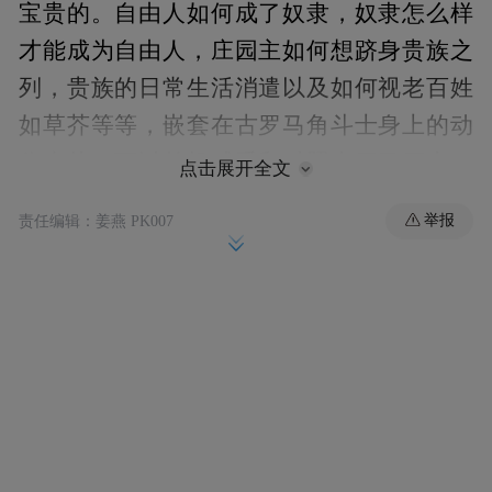
宝贵的。自由人如何成了奴隶，奴隶怎么样
才能成为自由人，庄园主如何想跻身贵族之
列，贵族的日常生活消遣以及如何视老百姓
如草芥等等，嵌套在古罗马角斗士身上的动
作大片，可以趁机感受和对照古罗马历史，
点击展开全文
很盛宴。就是最后一集有点仓促了，但是总
举报
责任编辑：姜燕 PK007
体来说，瑕不掩瑜！