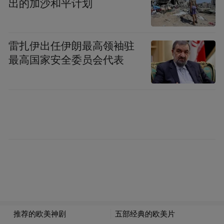
出的加沙和平计划
雷扎伊出任伊朗最高领袖驻
最高国家安全委员会代表
3、《致命女人 第一季》
评分：9.4
主演：刘玉玲 / 金妮弗·古德温 / 柯尔比·豪威
尔-巴普蒂斯特
剧情点评：太好看了，超乎想象的好看。特
别特别喜欢萨蒙尼和卡尔，两个人都太可爱