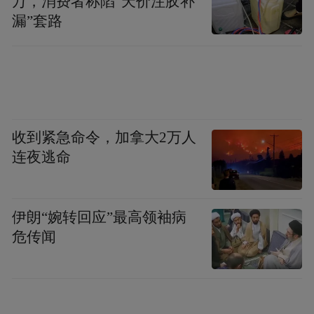
万，消费者称陷“天价注胶补
漏”套路
剧情点评：说实话该剧的设定真的太牛太超
前了，很难想象这是十几年前的剧。剧名黑
镜，实则几个小故事都和镜有关。第一集是
直播的镜头，背景是互联网媒体传播的爆炸
性。第二集是镜片，背景是及时行乐和生活
收到紧急命令，加拿大2万人
的艰难性。第三集是眼睛的记忆回放，背景
连夜逃命
是视频记录功能。单纯讨论剧情恐怕没有了
解其引申义更为有趣。虽然剧情展现的是
mirror黑的一面，但是同样，他也有白的那
伊朗“婉转回应”最高领袖病
面。所以不知道几十年前过去的人有没有想
危传闻
过我们现在的生活呢？他们会不会觉得现在
的世界，就和我们看到的黑镜里的世界一样
可怕呢？细思恐极。