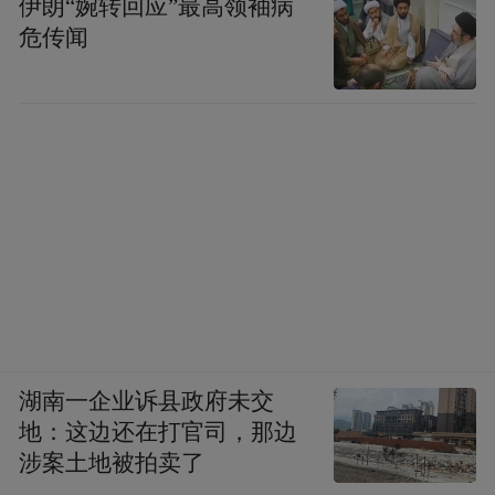
伊朗“婉转回应”最高领袖病
这么神的剧会是什么时候。
危传闻
湖南一企业诉县政府未交
地：这边还在打官司，那边
涉案土地被拍卖了
5部欧美限制级“神剧”，你看过哪几部？码字