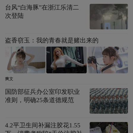
台风“白海豚”在浙江乐清二
次登陆
盗香窃玉：我的青春就是赌出来的
爽文
4、《黑镜 第一季》
国防部征兵办公室印发职业
评分：9.4
准则，明确25条道德规范
主演：罗里·金尼尔 / 鲁伯特·艾弗雷特 / 丹尼
4.2平卫生间补漏注胶花1.55
尔·卡卢亚