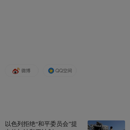
苟言笑狠辣至极的Burton等众多配角都刻画
得入木三分。另外，剧情不完全俗套，毕竟
刚释放的囚犯变警察，还是真的认真破案的
警察，加上每集最后都有大片独有的彩蛋，
绝对是剧荒时的下饭剧。所以总的来说，本
剧的爽利观感，即便在创作自由度较大的付
费美剧中亦不多见。最后没看的观众，强烈
安利去一睹为快。
以色列拒绝“和平委员会”提