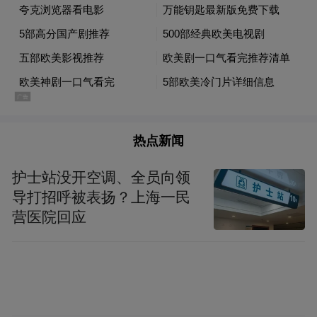
了。两个人能get对方的点，一个像小猫一个
像小狗。萨蒙妮和汤米也超级好磕，太纯情
了！ 最后一集也把我震惊到了，在不同的时
间，同一个场景中丝滑穿插，人物在时空中
相重叠，不同的原因一样的死亡，节奏配乐
到位了。 还有一个让我惊喜的地方是，通过
热点新闻
不同时空同一座房子讲三个故事，并没有十
分对仗的让三个故事有呼应，让整个聚集更
护士站没开空调、全员向领
导打招呼被表扬？上海一民
加有趣。 总而言之，虽然有些地方说不通，
营医院回应
但是真的好爱这部剧，值得给它打满分，并
强烈安利大家去一睹为快。