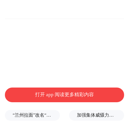
打开 app 阅读更多精彩内容
“兰州拉面”改名“青海拉面”，权威回应来了
加强集体威慑力，土耳其、沙特、巴基斯坦签署军事协议