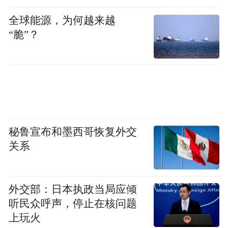
全球能源，为何越来越
“脆”？
“特别声明：以上作品内容(包括在内的视频、图片或音
秘鲁宣布和墨西哥恢复外交
频)为凤凰网旗下自媒体平台“大风号”用户上传并发
关系
布，本平台仅提供信息存储空间服务。
Notice: The content above (including the videos,
pictures and audios if any) is uploaded and posted
by the user of Dafeng Hao, which is a social media
外交部：日本执政当局应倾
platform and merely provides information storage
听民众呼声，停止在核问题
space services.”
上玩火