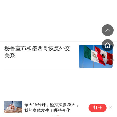
秘鲁宣布和墨西哥恢复外交
关系
每天15分钟，坚持揉腹28天，
突
打开
我的身体发生了哪些变化
子