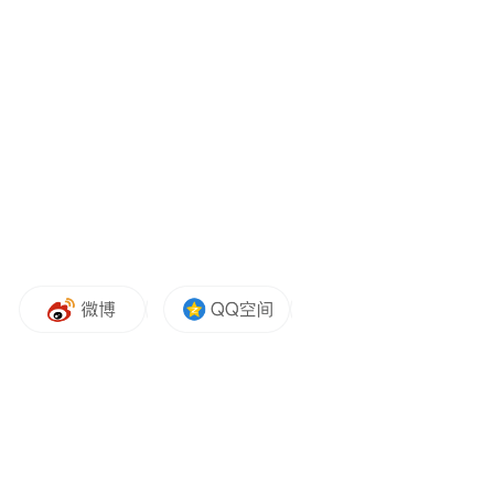
此前，6月6日，陈乔恩晒出针雕自拍照，她
配文称：“我的保养之一，针雕扎脸可以美白
收缩毛孔，但能不能忍痛是关键。”