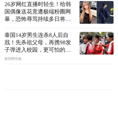
26岁网红直播时轻生！给韩
国偶像送花竟遭极端粉圈网
暴，恐怖辱骂持续多日将她
逼死…
泰国14岁男生连杀8人后自
戕！先杀祖父母，再携98发
子弹进入校园，更可怕的细
节公布了
泰国网传媒