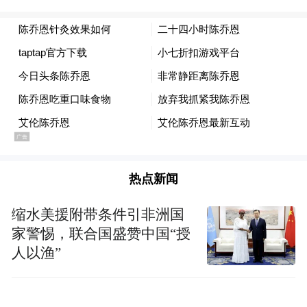
陈乔恩分享了名为 "针雕" 的疗法体验，称该
疗法通过刺激面部穴位实现美容功效。她坦
言治疗过程颇为疼痛，从后背到臀部的穴位
都需扎针，甚至有朋友疼到崩溃大哭。而她
热点新闻
自己坚持了一周，不仅让背部线条变得更纤
缩水美援附带条件引非洲国
薄，"富贵包" 和肩颈酸痛的问题也得到明显
家警惕，联合国盛赞中国“授
缓解。此外，她还透露之前拍戏杀青后常出
人以渔”
现脚麻症状，经过两次针灸治疗后，情况已
大幅改善。