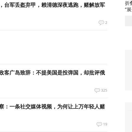
折
，台军丢盔弃甲，赖清德深夜逃跑，赌解放军
“
2
政客广岛致辞：不提美国是投弹国，却批评俄
325
察：一条社交媒体视频，为何让上万年轻人赌
19