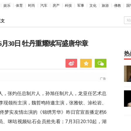
娱乐
体育
时尚
汽车
房产
科技
军事
文化
旅游
佛教
国
站
正文
月30日 牡丹重耀续写盛唐华章
热
人，张灼任总制片人，孙旭任制片人，龙亚任艺术总
李现领衔主演，魏哲鸣特邀主演，张雅钦、涂松岩、
佟梦实友情出演的《锦绣芳华》昨日官宣首播定档6
V会员、咪咕视频钻石会员抢先看；7月3日20:10起，湖