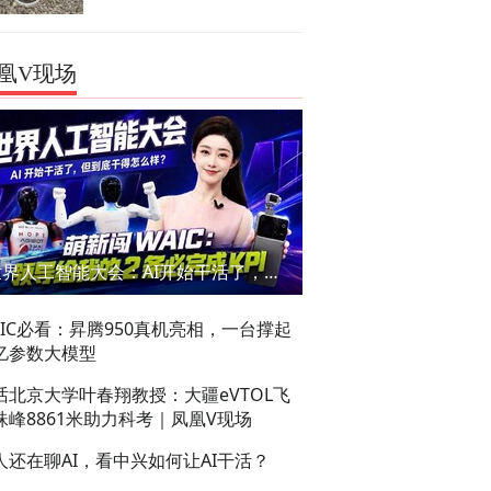
凰V现场
世界人工智能大会：AI开始干活了，但到底干的怎么样？萌新闯WAIC
AIC必看：昇腾950真机亮相，一台撑起
亿参数大模型
话北京大学叶春翔教授：大疆eVTOL飞
珠峰8861米助力科考｜凤凰V现场
人还在聊AI，看中兴如何让AI干活？