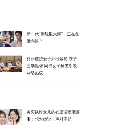
新一代“擦屁股大师”，正在盘
活内娱？
佟丽娅携爱子外出聚餐 亲子
互动温馨 同行女子神态引发
网络热议
黄奕谈给女儿的心里话哽咽落
泪：想对她说一声对不起