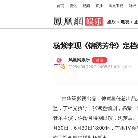
首页
资讯
视频
直播
凤凰卫视
财经
娱乐
>
电视
>
杨紫李现《锦绣芳华》定档6
凤凰网娱乐
2025年06月28日 16:35:21
来自北京市
由华策影视出品，傅斌星任总出品
监，丁梓光执导，张鸢盎编剧，杨紫、
管乐主演，许龄月特别出演，沈梦辰、
月30日，6月30日18:00起，芒果T
南卫视金鹰独播剧场播出。