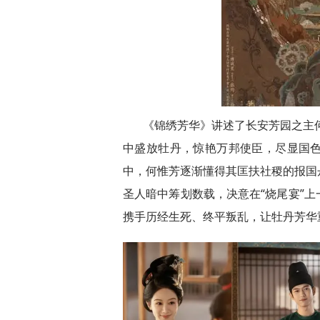
《锦绣芳华》讲述了长安芳园之主
中盛放牡丹，惊艳万邦使臣，尽显国色
中，何惟芳逐渐懂得其匡扶社稷的报国
圣人暗中筹划数载，决意在“烧尾宴”
携手历经生死、终平叛乱，让牡丹芳华