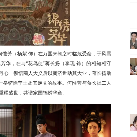
何惟芳（杨紫 饰）在万国来朝之时临危受命，于风雪
芳华，在与“花鸟使”蒋长扬（李现 饰）的相知相守
丹心，彻悟商人大义后以商济世助其大业，蒋长扬助
上一举铲除宁王及其逆党的故事。何惟芳与蒋长扬二人
重耀盛世，共谱家国锦绣华章。