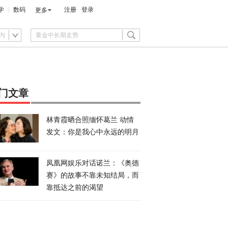
学
数码
注册
登录
更多
内
门文章
林青霞晒合照缅怀葛兰 动情
发文：你是我心中永远的明月
凤凰网娱乐对话诺兰：《奥德
赛》的故事不靠未知结局，而
靠抵达之前的渴望