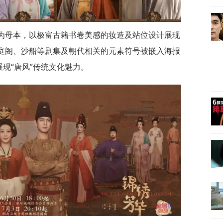
为母本，以极富古籍书卷美感的妆造及站位设计展现
、庭阁、沙船等剧集及朝代相关的元素符号被嵌入海报
现“唐风”传统文化魅力。