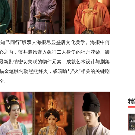
“知己同行”版双人海报尽显盛唐文化美学。海报中何
心之内，藻井装饰嵌入象征二人身份的牡丹花朵、御
最新剧情密切关联的物件元素，成就艺术设计与剧集
描金笔触勾勒熊熊烽火，或暗喻与“火”相关的关键剧
论。
精