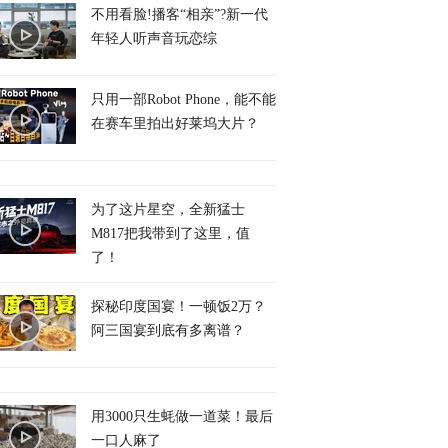
不用看脸!播客“相亲”?新一代
年轻人听声音玩恋综
只用一部Robot Phone，能不能
在赛车里拍出好莱坞大片？
为了这片星空，全新猛士
M817把我带到了这里，值
了！
探秘印度国宴！一顿饭2万？
阿三国宴到底有多离谱？
用3000只生蚝做一道菜！最后
一口人麻了