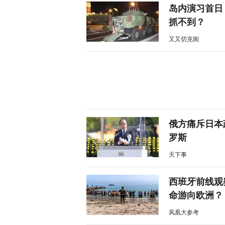
岛内演习首日
抓不到？
又又切克闹
俄方痛斥日本
罗斯
天下事
西班牙前线观
命游向欧洲？
凤凰大参考