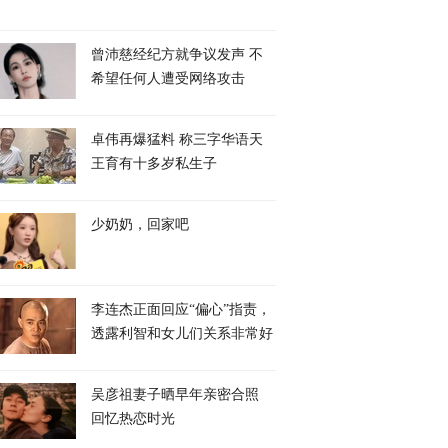
曾沛慈经纪方就争议发声 不
希望任何人遭受网络攻击
卓伟再爆猛料 称三字华语天
王育有十多岁私生子
少奶奶，回家吧
李连杰正面回应“偏心”指责，
透露利智和女儿们关系非常好
吴彦祖妻子晒早年亲密合照
回忆热恋时光