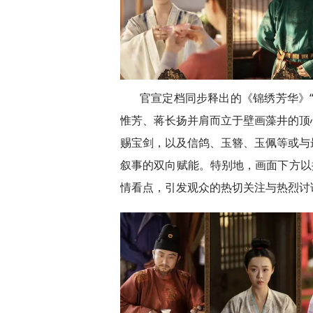
官宣定档同步释出的《锦绣芳华》
惟芳、蒋长扬并肩而立于壁画藻井的顶
赐宝剑，以及信鸽、玉簪、玉佩等或与
叙事的双向赋能。特别地，画面下方以
情看点，引发观众的热切关注与热烈讨