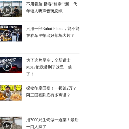
不用看脸!播客“相亲”?新一代
年轻人听声音玩恋综
只用一部Robot Phone，能不能
在赛车里拍出好莱坞大片？
为了这片星空，全新猛士
M817把我带到了这里，值
了！
探秘印度国宴！一顿饭2万？
阿三国宴到底有多离谱？
用3000只生蚝做一道菜！最后
一口人麻了