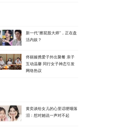
新一代“擦屁股大师”，正在盘
活内娱？
佟丽娅携爱子外出聚餐 亲子
互动温馨 同行女子神态引发
网络热议
黄奕谈给女儿的心里话哽咽落
泪：想对她说一声对不起