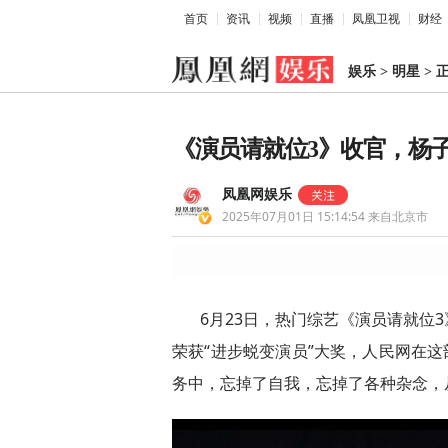
首页
资讯
视频
直播
凤凰卫视
财经
娱乐
>
明星
>
《演员请就位3》收官，杨
凤凰网娱乐
2025年07月01日 15:14:54
来自北京市
6月23日，热门综艺《演员请就位
荣获“进步蜕变演员”大奖，人民网在这
务中，忘掉了自我，忘掉了各种杂念，从而