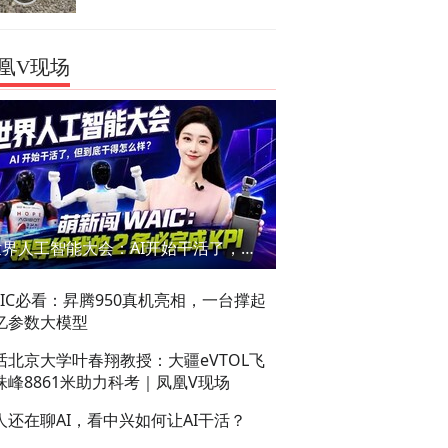
凰V现场
世界人工智能大会：AI开始干活了，但到底干的怎么样？萌新闯WAIC
AIC必看：昇腾950真机亮相，一台撑起
亿参数大模型
话北京大学叶春翔教授：大疆eVTOL飞
珠峰8861米助力科考｜凤凰V现场
人还在聊AI，看中兴如何让AI干活？