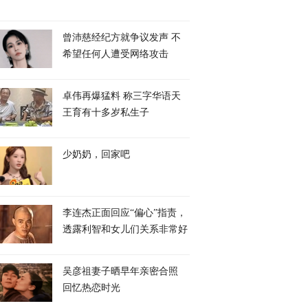
曾沛慈经纪方就争议发声 不
希望任何人遭受网络攻击
卓伟再爆猛料 称三字华语天
王育有十多岁私生子
少奶奶，回家吧
李连杰正面回应“偏心”指责，
透露利智和女儿们关系非常好
吴彦祖妻子晒早年亲密合照
回忆热恋时光