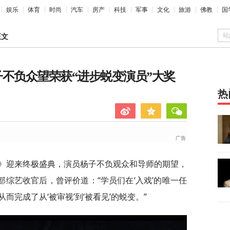
娱乐
体育
时尚
汽车
房产
科技
军事
文化
旅游
佛教
国
站
正文
子不负众望荣获“进步蜕变演员”大奖
热
3》迎来终极盛典，演员杨子不负观众和导师的期望，
部综艺收官后，曾评价道：“学员们在‘入戏’的唯一任
完成了从‘被审视’到‘被看见’的蜕变。”