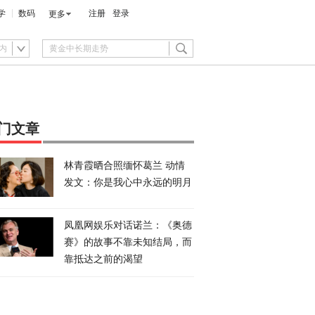
学
数码
注册
登录
更多
内
门文章
林青霞晒合照缅怀葛兰 动情
发文：你是我心中永远的明月
凤凰网娱乐对话诺兰：《奥德
赛》的故事不靠未知结局，而
靠抵达之前的渴望