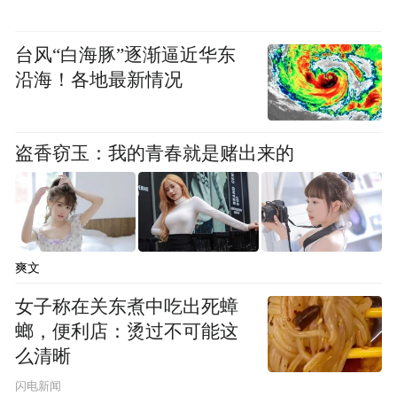
台风“白海豚”逐渐逼近华东
导演盛赞：天赋与实力并存
沿海！各地最新情况
李子剑回忆选角过程时坦言，金梦翼是从百
盗香窃玉：我的青春就是赌出来的
余名候选人中脱颖而出："我们通过线上试镜
发现，他能精准捕捉角色情绪，甚至主动设
计细节丰富表演。"在拍摄期间，这位小演员
的专注与毅力令全组动容。当剧组按计划进
爽文
行雨林戏份拍摄时，金梦翼需持续三小时置
女子称在关东煮中吃出死蟑
身人工降雨环境，反复完成奔跑、跌倒等高
螂，便利店：烫过不可能这
强度动作。即便雨水模糊视线、泥浆渗入戏
么清晰
服，他始终保持角色所需的情绪张力。这种
闪电新闻