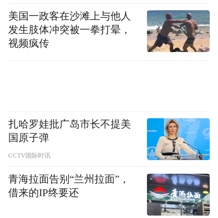
将艺术追求置于身体极限之上的精神，令在
美国一政客在沙滩上与他人
监视器后的李子剑导演连声赞叹："金梦翼用
发生肢体冲突被一拳打晕，
超越年龄的专业素养，为'亮亮'注入了令人信
视频疯传
服的灵魂，他让每个镜头都成为不可复制的
经典。"
扎哈罗娃批广岛市长不提美
国原子弹
CCTV国际时讯
青海拉面告别“兰州拉面”，
借来的IP终要还
随着《好好再一起》在马来西亚影院持续热