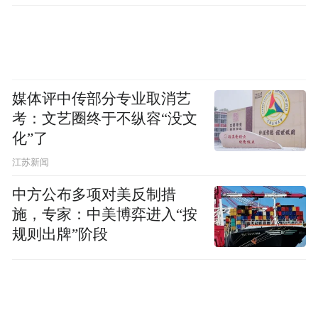
映，这场跨越国界的亲情疗愈之旅仍在继
续。金梦翼用演技传递的温暖力量，已随着
“亮亮”的故事深深烙印在观众心中，而这位
中国童星也以超越年龄的专业素养，为中马
媒体评中传部分专业取消艺
考：文艺圈终于不纵容“没文
影视交流书写了崭新篇章。
化”了
“特别声明：以上作品内容(包括在内的视频、图片或音
江苏新闻
频)为凤凰网旗下自媒体平台“大风号”用户上传并发
中方公布多项对美反制措
布，本平台仅提供信息存储空间服务。
Notice: The content above (including the videos,
施，专家：中美博弈进入“按
pictures and audios if any) is uploaded and posted
规则出牌”阶段
by the user of Dafeng Hao, which is a social media
platform and merely provides information storage
space services.”