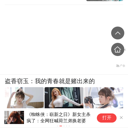
盗香窃玉：我的青春就是赌出来的
《蜘蛛侠：崭新之日》新女主杀
四川
打开
爽文
疯了：全网狂喊荷兰弟换老婆
来(6)