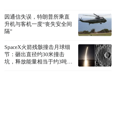
因通信失误，特朗普所乘直
升机与客机一度“丧失安全间
隔”
SpaceX火箭残骸撞击月球细
节：砸出直径约30米撞击
坑，释放能量相当于约3吨
TNT炸药