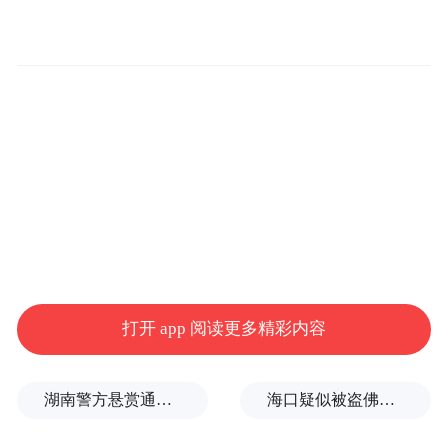
片中，金梦翼饰演的“亮亮”是串联起整个家
庭故事的核心角色。这个因父亲早逝、母亲
再婚而经历情感波折的孩童，在金梦翼的演
绎下层次分明：既有面对继母时的拘谨试
探，也有与外公相处时的天真依恋。导演李
子剑特别提及医院探望失智外公的重头戏，
金梦翼不仅精准完成剧本要求的流泪反应，
更即兴加入“摸脸认亲”的细节动作，含泪喊
出“外公，我是亮亮”的台词，令全场工作人
打开 app 阅读更多精彩内容
员动容。“他完全理解角色在失忆与亲情间的
撕裂感，这种共情能力远超年龄。”李子剑感
湖南警方悬赏通缉27岁卖淫集团主犯、39岁毒品犯罪集团主犯
海口疑似被盗佛像已搬离北京观复博物馆？馆方回应
叹。