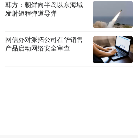
韩方：朝鲜向半岛以东海域
在马来西亚的影迷见面会上，金梦翼收获了
发射短程弹道导弹
当地观众的热烈追捧。有影迷表示：“他完全
不像在表演，仿佛就是身边那个懂事又敏感
的小朋友。”更有观众因“亮亮”与外公的祖孙
网信办对派拓公司在华销售
产品启动网络安全审查
情落泪：“金梦翼让我想起自己的童年，这种
纯粹的情感没有国界。”对于观众的喜爱，金
梦翼表示：“能通过角色让大家感受到爱，是
我最开心的事。”