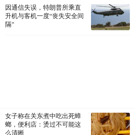
因通信失误，特朗普所乘直
升机与客机一度“丧失安全间
隔”
女子称在关东煮中吃出死蟑
螂，便利店：烫过不可能这
么清晰