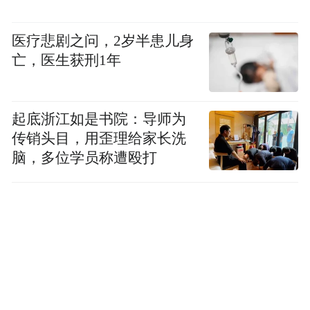
生于湖北省武穴市，是知名星座类内容创作
者，曾获得微博十大影响力星座博主、克劳
医疗悲剧之问，2岁半患儿身
亡，医生获刑1年
锐年度最具影响力星座自媒体等称号。截至
2025年8月6日，其抖音平台粉丝1990.7万，
微博粉丝1906.1万。
起底浙江如是书院：导师为
传销头目，用歪理给家长洗
很多网友一字一句看完了双方发的长文表
脑，多位学员称遭殴打
示：对感情和婚姻有了新的认知