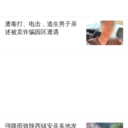
遭毒打、电击，逃生男子亲
述被卖诈骗园区遭遇
强降雨致陕西镇安县多地发