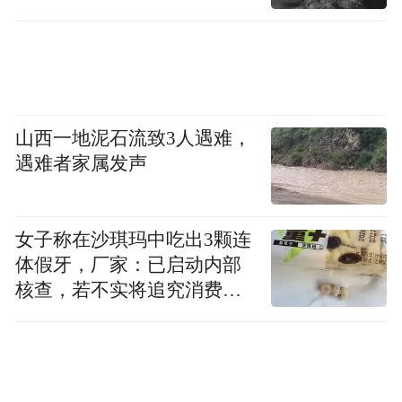
山西一地泥石流致3人遇难，
遇难者家属发声
女子称在沙琪玛中吃出3颗连
体假牙，厂家：已启动内部
核查，若不实将追究消费者
诬陷责任
资料显示，陶白白，本名陶冶，1994年4月出