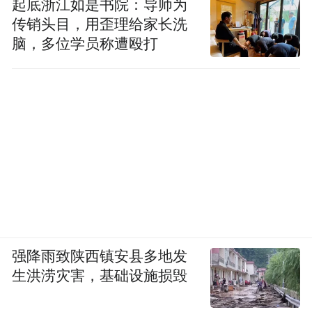
起底浙江如是书院：导师为
传销头目，用歪理给家长洗
脑，多位学员称遭殴打
强降雨致陕西镇安县多地发
生洪涝灾害，基础设施损毁