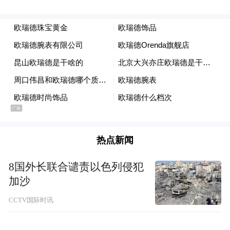
白白骂摩羯座一事，“是因为他丈母娘是摩羯
座，所以他讨厌摩羯。其实当年我义无反顾
在他一无所有要嫁给他的时候，他拿不出我
家里要求的彩礼。他找到我妈，很真诚地去
表达如果能够等他一段时间，他会用一生去
证明不会看错人。我妈相信了他，他也的确
做到了，在离婚之后他仍然还会在各个节日
给我妈转账，并直到现在还在按月给我妈转
热点新闻
生活费，甚至给我妈开导情感问题。所以我
8国外长联合谴责以色列侵犯
可以帮他澄清一下，他肯定是喜欢摩羯座的”
加沙
……
CCTV国际时讯
陶白白随后发长文回应，他深入刨析了自己