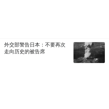
陶白白回应▼
其实我本来是不想把这些东西发到网上的，
外交部警告日本：不要再次
但最近各种猜测越来越多，才不得已才宣布
走向历史的被告席
这个事。
看完鹿角的文字，我内心感触很深，因为有
很多话她是一直放在心里没有跟我说过的。
我能感受到她是真的想清楚了，也能够开始
自己的新生活了。我真心的希望她越来越
好。