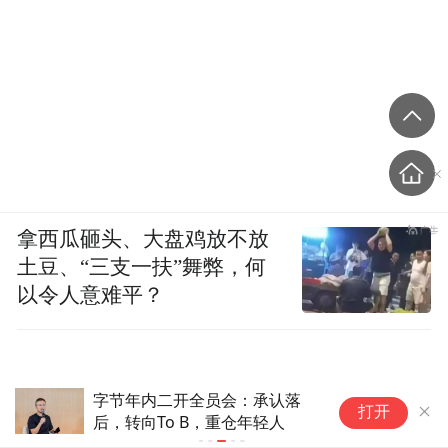
绪中时，需要的是共鸣痛点，而不是包容理
解体谅。当对面那个人站在高位去包容理解
体谅时，只会让自己越来越内耗，越来越自
责。
其实在这个过程中，我从来都没有真正的去
共鸣过她的情绪。
拿西瓜砸头、大盘鸡放不放
土豆、“三支一扶”舞弊，何
看到她写的这段“他是一个完整的人，他不需
以令人意难平？
要消耗自己跟别人达成共识，我甚至在某一
刻希望他如果跟我一样是残缺的，是需要我
的该多好，我太需要爱，需要的本质是因为
字节年内二开全员会：承认落
中国财险(0
我无法面对内心的空虚”，我真的挺难受的。
打开
后，转向To B，重仓年轻人
任职资格获