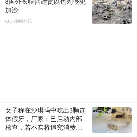
是什么。
8国外长联合谴责以色列侵犯
加沙
从我认识她开始，从始至终她想要的都是对
CCTV国际时讯
等的爱，全部的爱。而当我开始规划自己的
未来时，并没有考虑这个未来到底是不是她
想要的。
包括我所有自以为是的安排，觉得这些是对
她好的，也都只是我自以为而已。
现在连麦有这种问题的男的，我基本上来一
个骂一个。曾经的我跟他们一样都忽略了一
女子称在沙琪玛中吃出3颗连
个最核心的问题，当你去开始替她规划人
体假牙，厂家：已启动内部
生，以自己的视角去处理她的情绪问题时，
核查，若不实将追究消费者
诬陷责任
你把自己放在什么位置上。她又该以什么样