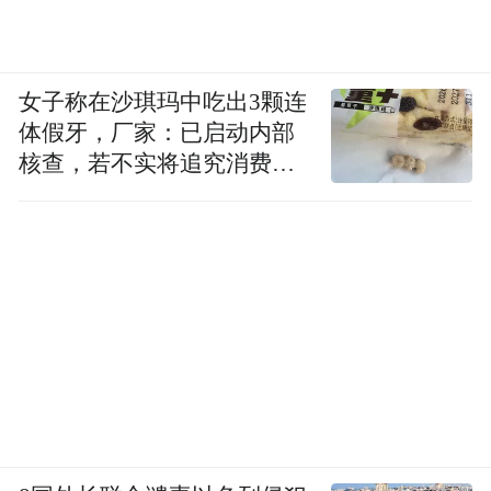
其他的我没什么想说的，但关于一些针对她
的言论，我想表达的是，她在文中说我的好
女子称在沙琪玛中吃出3颗连
更多的是在维护我，而不是去表达为什么不
体假牙，厂家：已启动内部
能好好过日子，没有必要去指责她不懂珍
核查，若不实将追究消费者
惜。
诬陷责任
扪心自问，除了文中说到的关于钱和家庭的
好之外，很多方面我都做得不够好。
直到今年我才对这个问题有了更深刻的理
解，当时我犯下最大的错误就是，我理所应
当的把她当做是我的一部分，我觉得我提供
什么是我应该做的，但忽略了她到底想要的