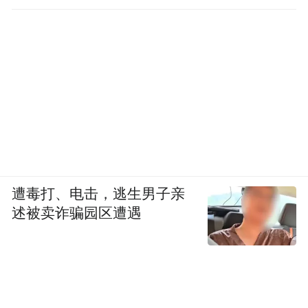
遭毒打、电击，逃生男子亲
述被卖诈骗园区遭遇