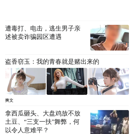
在这段婚姻和感情上存在的问题，并希望大
家不要丧失爱的勇气。
遭毒打、电击，逃生男子亲
述被卖诈骗园区遭遇
盗香窃玉：我的青春就是赌出来的
爽文
拿西瓜砸头、大盘鸡放不放
土豆、“三支一扶”舞弊，何
以令人意难平？