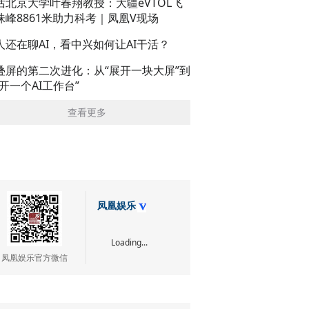
话北京大学叶春翔教授：大疆eVTOL飞
珠峰8861米助力科考｜凤凰V现场
人还在聊AI，看中兴如何让AI干活？
叠屏的第二次进化：从“展开一块大屏”到
展开一个AI工作台”
查看更多
凤凰娱乐
Loading...
凤凰娱乐官方微信