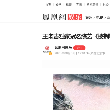
首页
资讯
视频
直播
凤凰卫视
财经
娱乐
>
电视
>
王老吉独家冠名综艺《披荆斩
凤凰网娱乐
2025年08月07日 19:01:34
来自北京市