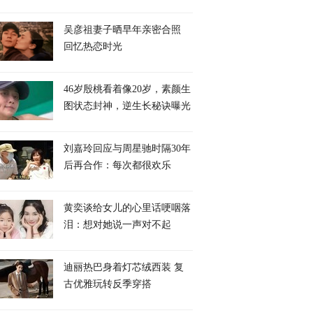
吴彦祖妻子晒早年亲密合照
回忆热恋时光
46岁殷桃看着像20岁，素颜生
图状态封神，逆生长秘诀曝光
刘嘉玲回应与周星驰时隔30年
后再合作：每次都很欢乐
黄奕谈给女儿的心里话哽咽落
泪：想对她说一声对不起
迪丽热巴身着灯芯绒西装 复
古优雅玩转反季穿搭