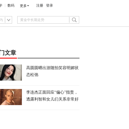
学
数码
注册
登录
更多
内
门文章
高圆圆晒出游随拍笑容明媚状
态松弛
李连杰正面回应“偏心”指责，
透露利智和女儿们关系非常好