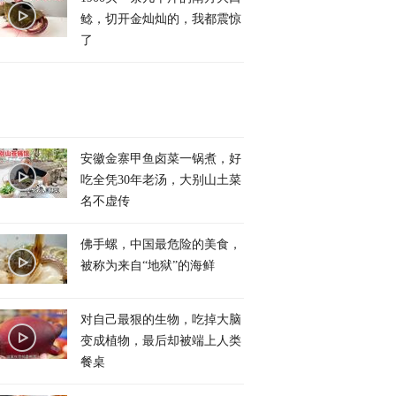
鲶，切开金灿灿的，我都震惊
了
安徽金寨甲鱼卤菜一锅煮，好
吃全凭30年老汤，大别山土菜
名不虚传
佛手螺，中国最危险的美食，
被称为来自“地狱”的海鲜
对自己最狠的生物，吃掉大脑
变成植物，最后却被端上人类
餐桌