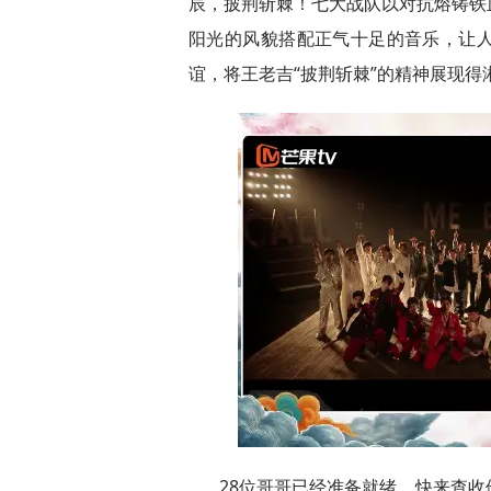
辰，披荆斩棘！七大战队以对抗熔铸铁
阳光的风貌搭配正气十足的音乐，让
谊，将王老吉“披荆斩棘”的精神展现得
28位哥哥已经准备就绪，快来查