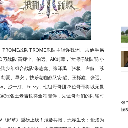
PROME战队’PROME乐队主唱许魏洲、吉他手易
O万战队’高卿尘、伯远、AK刘璋，‘大湾仔战队’陈小
登陆少年组合战队’朱志鑫、张泽禹、张极、左航、苏
李承铉、胡夏、早安，‘快乐老咖战队’苏醒、王栎鑫、张远、
ow、沙一汀、Feezy，七组哥哥团28位哥哥将以无畏
独家冠名王老吉也将全程陪伴，见证哥哥们的闪耀时
张
懂
MV《野草》重磅上线！混龄共闯，无界生长；聚焰为