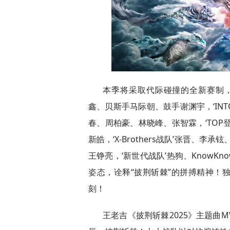
本季将采取代际碰撞的全新赛制，‘
鑫、贝斯手马际朝、鼓手谢渊宇，‘INT
春、周柏豪、林晓峰、张智霖，‘TOP
新皓，‘X-Brothers战队’张晋、
王铮亮，‘新世代战队’热狗、KnowKn
姿态，诠释“披荆斩棘”的拼搏精神！
刻！
王老吉《披荆斩棘2025》主题曲