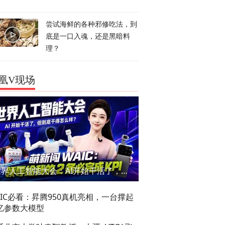
尝试海鲜的各种邪修吃法，到
底是一口入魂，还是黑暗料
理？
凰V现场
世界人工智能大会：AI开始干活了，但到底干的怎么样？萌新闯WAIC
AIC必看：昇腾950真机亮相，一台撑起
亿参数大模型