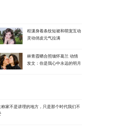
程潇身着条纹短裙和萌宠互动
灵动俏皮元气拉满
林青霞晒合照缅怀葛兰 动情
发文：你是我心中永远的明月
兰称家不是讲理的地方，只是那个时代我们不
爱