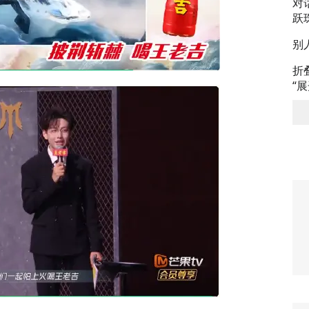
对
跃
别
折
“