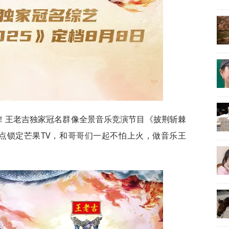
！王老吉独家冠名群像全景音乐竞演节目《披荆斩棘
12点锁定芒果TV，和哥哥们一起不怕上火，做音乐王