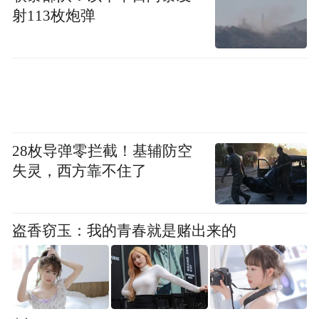
射113枚炮弹
权谋核心：扫黑线交织身世谜题
28枚导弹零拦截！基辅防空
剧情设定打破传统古装套路：孟廷辉（吴谨
失灵，西方靠不住了
言 饰）以女子之身三元及第入朝堂，与帝王
英寡（陈哲远 饰）联手破除盘踞朝野的腐败
盗香窃玉：我的青春就是赌出来的
势力。原著中“亡国公主卧底取证”“帝王异瞳
背后的权谋深渊”等核心梗概保留，并强化
“扫黑复仇”的现实隐喻。两人从对立试探到
携手破局，情感与权谋的双线拉扯成为最大