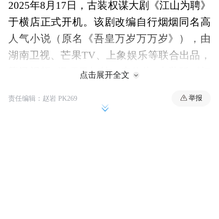
2025年8月17日，古装权谋大剧《江山为聘》
于横店正式开机。该剧改编自行烟烟同名高
人气小说（原名《吾皇万岁万万岁》），由
湖南卫视、芒果TV、上象娱乐等联合出品，
腾讯视频S级项目加持，定位为“古装版《扫
点击展开全文
黑风暴》”。开机现场星光熠熠，主演吴谨
举报
责任编辑：赵岩 PK269
言、陈哲远、赵昭仪、梁永棋、孙晶晶等全
员阵容亮相，其中吴谨言、陈哲远红衣女官
与异瞳太子的造型首度曝光，吴谨言孙晶晶
继《墨雨云间》后再次“斗心眼”引期待。