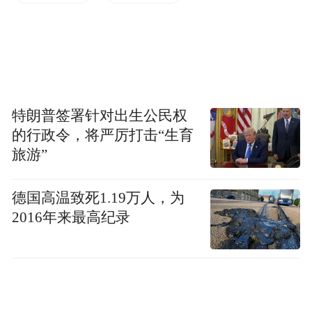
双强阵容引爆期待，造型首曝暗藏玄机
主演吴谨言、陈哲远携角色高光造型登场，
吴谨言产后三个月复出状态惊艳，红袍高马
特朗普签署针对出生公民权
尾造型利落飒爽，颠覆以往柔美形象，饰演
的行政令，将严厉打击“生育
旅游”
从孤女逆袭成权臣的孟廷辉——表面背负“奸
佞”骂名，实为卧底取证的亡国公主；陈哲远
德国高温致死1.19万人，为
束发金冠、异色双瞳气场全开，精准拿捏铁
2016年来最高纪录
血帝王英寡的冷峻与隐忍，两人同框即展现
“君臣博弈”张力。当日恰逢吴谨言生日，陈
哲远孙晶晶等好友现场暖心互动，戏里戏外
默契拉满。