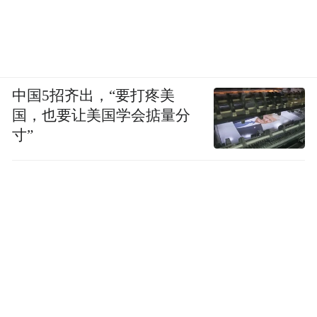
中国5招齐出，“要打疼美
国，也要让美国学会掂量分
寸”
《江山为聘》已执棋入局，孙晶晶与老友们
的重逢、吴谨言与陈哲远的颠覆性演绎，或
将共同织就一幅爱恨与江山交织的磅礴画
卷。这场融合“扫黑热血”与“古典美学”的权
谋盛宴，剧组以120天拍摄周期打磨细节，从
剧本逻辑到戈壁战场实景，力求还原原著冷