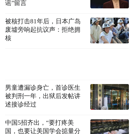
谣”留言
被核打击81年后，日本广岛
废墟旁响起抗议声：拒绝拥
核
孙晶晶三搭于正主创团，实力班底护航品质
演员孙晶晶在剧中饰演关键角色柳如烟，此
男童遭漏诊身亡，首诊医生
次合作堪称“老友重聚”：与监制侣皓吉吉、
被判刑一年，出狱后发帖讲
述接诊经过
吴谨言继《墨雨云间》后二度携手；与赵昭
仪（饰严馥之）、梁永棋（饰尹清）更是
中国5招齐出，“要打疼美
《临江仙》《玉茗茶骨》后的三搭。开机仪
国，也要让美国学会掂量分