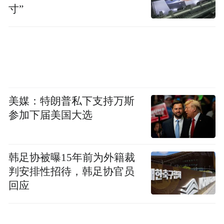
式上，孙晶晶与剧组互动欢乐不断，活力满
寸”
满。从《墨雨云间》的“珍珠妆丽妃”到《临
江仙》的“妖魅红莲”，孙晶晶不断突破古装
角色边界，其扎实演技与多面可塑性，令柳
如烟成为本剧又一高光期待点幕后集结顶级
班底：监制侣皓吉吉《墨雨云间》把控美学
美媒：特朗普私下支持万斯
与叙事，导演张雁杰（《楚乔传2》）擅长权
参加下届美国大选
谋节奏与大场面调度，服装造型由高菲
（《长月烬明》团队）操刀，延续华丽视觉
风格。
韩足协被曝15年前为外籍裁
判安排性招待，韩足协官员
回应