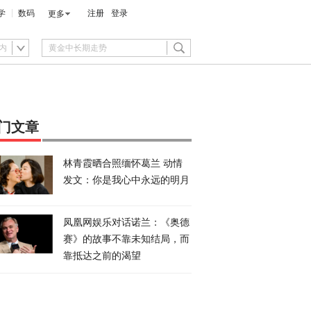
学
数码
注册
登录
更多
内
门文章
林青霞晒合照缅怀葛兰 动情
发文：你是我心中永远的明月
凤凰网娱乐对话诺兰：《奥德
赛》的故事不靠未知结局，而
靠抵达之前的渴望