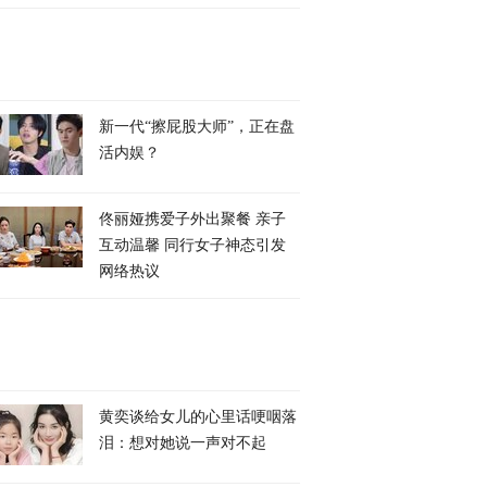
新一代“擦屁股大师”，正在盘
活内娱？
佟丽娅携爱子外出聚餐 亲子
互动温馨 同行女子神态引发
网络热议
黄奕谈给女儿的心里话哽咽落
泪：想对她说一声对不起