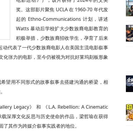
电影运动》），该片获得了2024年的艾美
奖。这部影片聚焦 UCLA 在 1960-70 年代发
起的 Ethno-Communications 计划，讲述
Watts 暴动后学校扩大少数族裔电影教育的
积极举措，少数族裔招收学生，孕育了后来
影运动。该运动代表了一代少数族裔电影人在美国主流电影叙事
文化张力的电影，至今仍被视为对抗好莱坞刻板形象
我希望用不同形式的故事叙事去搭建沟通的桥梁，相
示。
lery Legacy》 和 《L.A. Rebellion: A Cinematic
上均承载深厚文化反思与历史使命的作品，梁哲瑜在获得
固了其作为跨媒介叙事实践者的地位。