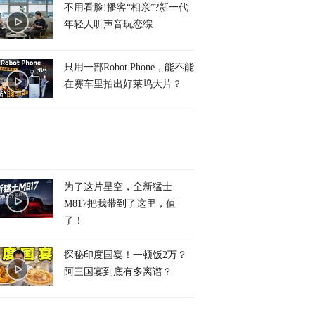
不用看脸!播客“相亲”?新一代
年轻人听声音玩恋综
只用一部Robot Phone，能不能
在赛车里拍出好莱坞大片？
为了这片星空，全新猛士
M817把我带到了这里，值
了！
探秘印度国宴！一顿饭2万？
阿三国宴到底有多离谱？