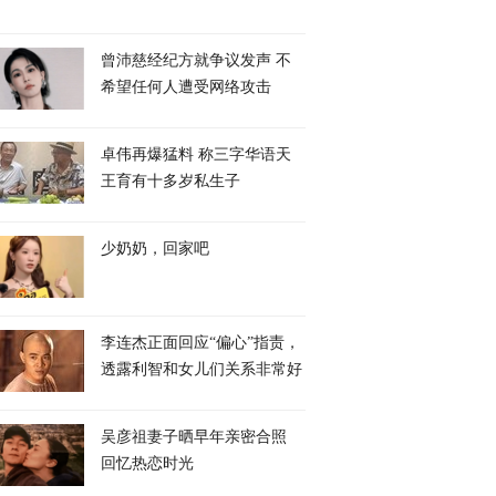
曾沛慈经纪方就争议发声 不
希望任何人遭受网络攻击
卓伟再爆猛料 称三字华语天
王育有十多岁私生子
少奶奶，回家吧
李连杰正面回应“偏心”指责，
透露利智和女儿们关系非常好
吴彦祖妻子晒早年亲密合照
回忆热恋时光