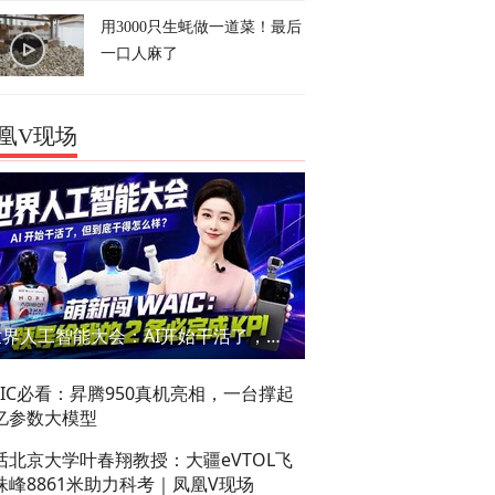
用3000只生蚝做一道菜！最后
一口人麻了
凰V现场
世界人工智能大会：AI开始干活了，但到底干的怎么样？萌新闯WAIC
AIC必看：昇腾950真机亮相，一台撑起
亿参数大模型
话北京大学叶春翔教授：大疆eVTOL飞
珠峰8861米助力科考｜凤凰V现场