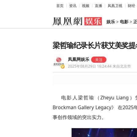
首页
资讯
视频
直播
凤凰卫视
财经
娱乐
>
电影
>
梁哲瑜纪录长片获艾美奖提
凤凰网娱乐
2025年08月29日 16:24:44
来自北京市
电影人梁哲瑜（Zheyu Liang）
Brockman Gallery Legac
事创作领域的突出实力。