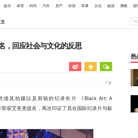
娱乐
体育
时尚
汽车
房产
科技
军事
文化
旅游
佛教
国
站
正文
名，回应社会与文化的反思
热
凭借其拍摄以及剪辑的纪录长片 《Black Art: A
y》 在2025年荣获艾美奖提名，再次印证了其在国际纪录片与叙