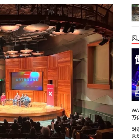
凤
W
万
对
跃