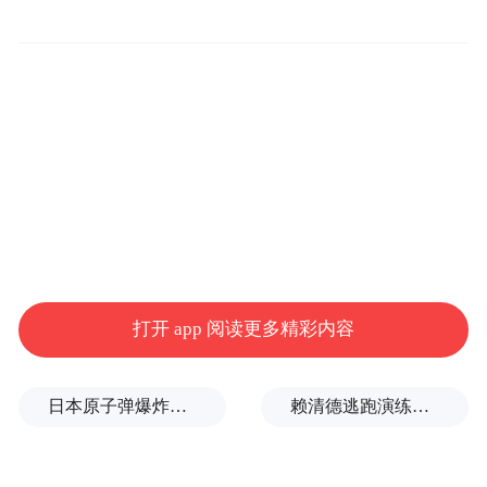
打开 app 阅读更多精彩内容
日本原子弹爆炸亲历者反对高市修改无核三原则，“她应该下台”
赖清德逃跑演练有美方人员参与，台媒体人：终于正式演练逃亡计划了