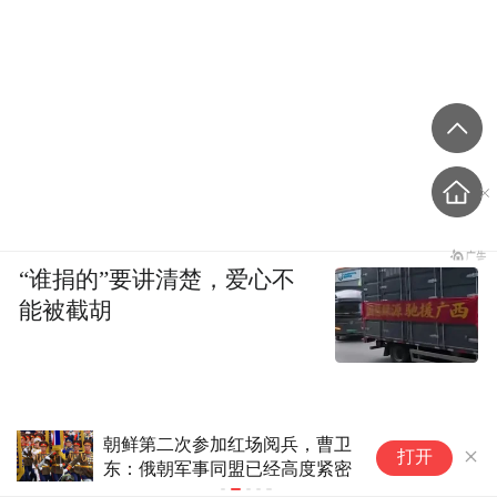
“谁捐的”要讲清楚，爱心不
能被截胡
朝鲜第二次参加红场阅兵，曹卫
爱
打开
东：俄朝军事同盟已经高度紧密
华