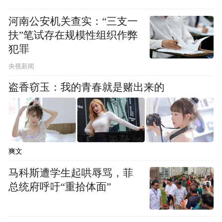
河南公安机关查实：“三支一
扶”笔试存在规模性组织作弊
犯罪
央视新闻
盗香窃玉：我的青春就是赌出来的
爽文
马科斯遭学生起哄辱骂，菲
总统府呼吁“重拾体面”