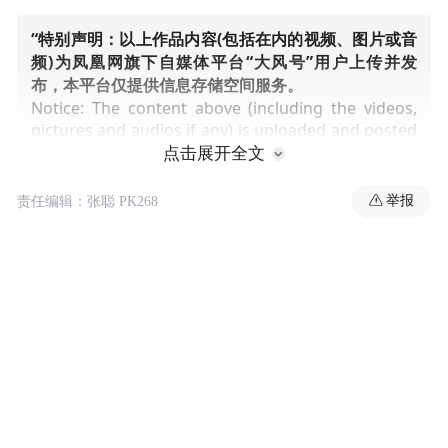
“特别声明：以上作品内容(包括在内的视频、图片或音
频)为凤凰网旗下自媒体平台“大风号”用户上传并发
布，本平台仅提供信息存储空间服务。
Notice: The content above (including the videos,
pictures and audios if any) is uploaded and posted
by the user of Dafeng Hao, which is a social media
点击展开全文
platform and merely provides information storage
space services.”
举报
责任编辑：张聪 PK268