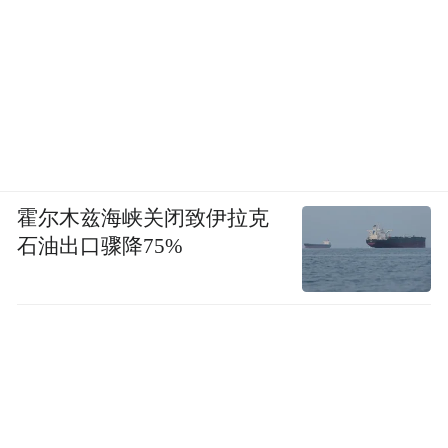
霍尔木兹海峡关闭致伊拉克
真正让她站上巅峰的是2023年的《繁花》。
石油出口骤降75%
三年
为了演活上海滩老板娘“李李”，她苦练
高跟鞋走路
，脚踝淤血仍咬牙坚持；为了一
场130分钟的独角戏，她狂啃20个角色，最终
《初步举证》中120分钟的法庭独白
凭借
，
第32届上海白玉兰戏剧表演艺术奖主角
斩获
奖
第32届白玉兰戏剧奖