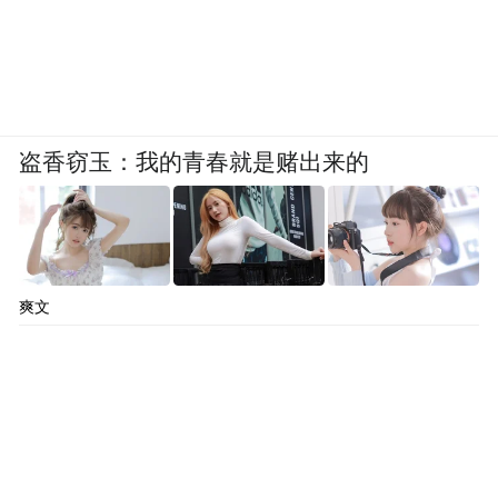
2016年，她迎来职业生涯的第一个高光时刻
——主演杨超导演的文艺片《长江图》，饰
演一位沿长江逆流而上的神秘女子“安陆”。
盗香窃玉：我的青春就是赌出来的
光脚
为了演好这个角色，她在飘雪的冬日里
踩进零下江水，脚底被碎玻璃扎破仍咬牙坚
持
。该片入围柏林电影节主竞赛单元，成为
唯一一部参赛的华语片
，尽管未获奖，却让
爽文
国际影坛记住了这个眼神里藏着火焰的演
员。