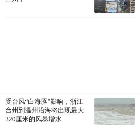
受台风“白海豚”影响，浙江
初入演艺圈，辛芷蕾经历了漫长的龙套岁
台州到温州沿海将出现最大
月。她曾在《画皮》（2011）中饰演盲女素
320厘米的风暴增水
素，片酬仅够温饱；在《笔仙2》（2013）
中，她冒着零下低温，连续三天高烧仍坚持