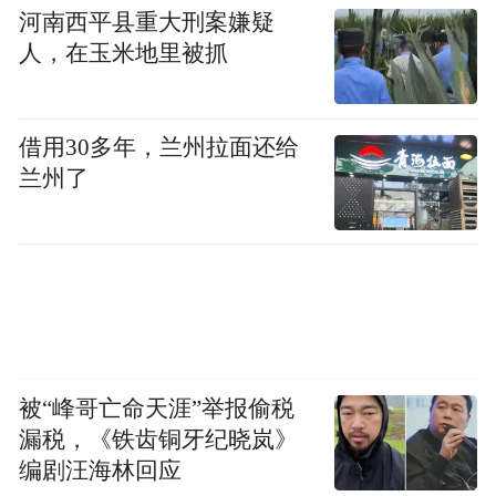
河南西平县重大刑案嫌疑
人，在玉米地里被抓
借用30多年，兰州拉面还给
兰州了
辛芷蕾：从鹤岗寒门到威尼斯影后的破茧之
路
一、寒门少女的坚韧起点
被“峰哥亡命天涯”举报偷税
1986年，辛芷蕾出生于黑龙江省鹤岗市一个
漏税，《铁齿铜牙纪晓岚》
编剧汪海林回应
贫困家庭。父亲早年中风瘫痪，母亲独自抚