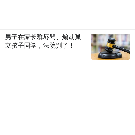
哪天就实现了呢？像我一样。”
她的获奖感
言，不仅是个人史诗的注脚，更激励着每一
个在黑暗中坚持的追梦者。
男子在家长群辱骂、煽动孤
从鹤岗农村的寒门少女，到国际影坛的威尼
立孩子同学，法院判了！
二十年如一日的坚持与拼
斯影后，辛芷蕾用
命
“野草式生长”
，证明了
的力量。她的故
事，不仅是华语电影的荣耀，更是一个普通
人如何用热爱与勇气，撕碎偏见、登上世界
舞台的真实传奇。
“特别声明：以上作品内容(包括在内的视频、图片或音
频)为凤凰网旗下自媒体平台“大风号”用户上传并发
布，本平台仅提供信息存储空间服务。
Notice: The content above (including the videos,