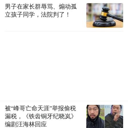
男子在家长群辱骂、煽动孤
立孩子同学，法院判了！
从“小透明”到“顶梁柱”的蜕变
2017年，辛芷蕾在《演员的诞生》中以扎实
的演技惊艳观众，被更多人认可。2018年，
她凭借《如懿传》中的“金玉妍”一角彻底出
圈——妖娆皮囊下的癫狂与痴情，被网友称
“宫斗戏教科书”
为
。
被“峰哥亡命天涯”举报偷税
漏税，《铁齿铜牙纪晓岚》
编剧汪海林回应