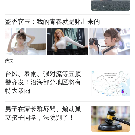
盗香窃玉：我的青春就是赌出来的
爽文
台风、暴雨、强对流等五预
辛芷蕾（2025，威尼斯）——《日掛中天》
警齐发！沿海部分地区将有
特大暴雨
如今，辛芷蕾接棒巩俐、叶德娴，成为第三
男子在家长群辱骂、煽动孤
位华语威尼斯影后！她在《日掛中天》中饰
立孩子同学，法院判了！
演一位试图与曾为她顶罪入狱的前男友和解
的女性，外媒评价她的表演“充满鲜活生命力