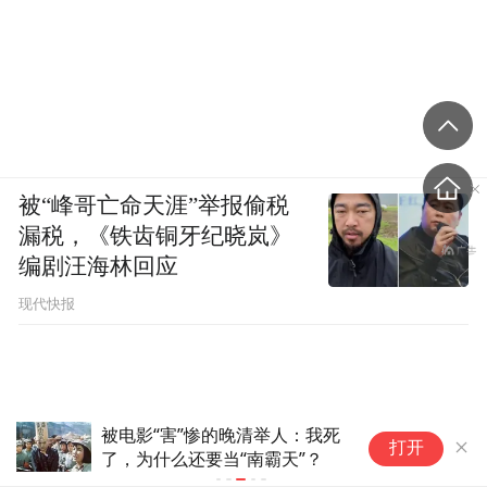
被“峰哥亡命天涯”举报偷税
漏税，《铁齿铜牙纪晓岚》
编剧汪海林回应
现代快报
被指卖假货，女演员道歉
打开