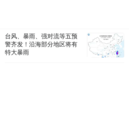
，并被提名
。
《日掛中天》的艰难拍摄与威尼斯封神
这部电影的拍摄过程充满挑战：拍摄期间，
台风、暴雨、强对流等五预
剧本延误、拍摄进
辛芷蕾同时录制综艺导致
警齐发！沿海部分地区将有
度紧张
特大暴雨
。她曾在片场连续工作20小时，拍摄
“累到
完深夜戏份后，凌晨还要赶去录综艺，
站着都能睡着”
。
角色挑战：诠释“非黑即白”的复杂灵魂
“演出一个市井女人的烟火
导演蔡尚君要求她
气，同时要在揭开陈年伤疤时展现撕裂感”
。
广州城中村生活三个
为了贴近角色，她在