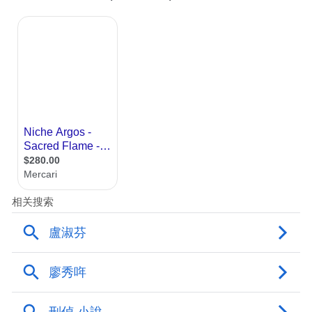
巩俐是首位 获得威尼斯影后的华人女演员，
她在《秋菊打官司》中饰演一位执拗的农村
妇女，为了演好角色，她甚至挺着“假孕肚”
在农村生活数月，让村民都以为她真的怀孕
了！这部电影不仅让她封后，还拿下了金狮
奖（最佳影片） ，堪称华语电影的巅峰时
刻。