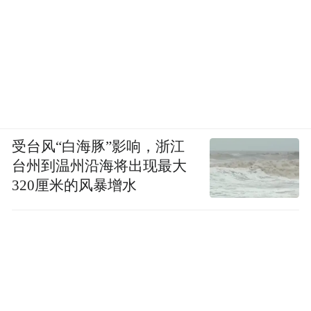
威尼斯领奖台上的泪与梦
颁奖礼上，辛芷蕾从评委赵涛手中接过沃尔
受台风“白海豚”影响，浙江
“十几年
皮杯（威尼斯影后奖杯），回顾自己
台州到温州沿海将出现最大
前吹过的牛——要成为国际巨星”
，她哽咽
320厘米的风暴增水
“那时候我遭受了很多嘲笑，但今天，我
道：
终于站在这里了。”
“你
她特别感谢母亲：
看！”
这句话让无数观众泪目。
“只要有梦想，就大胆去想、大胆去做，万一