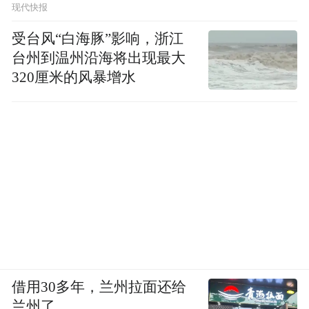
养她和弟妹，家庭经济捉襟见肘。高中时
现代快报
期，她一边照顾家人，一边靠兼职模特赚取
受台风“白海豚”影响，浙江
“那时候，我连买一双新鞋都要犹
微薄收入。
台州到温州沿海将出现最大
320厘米的风暴增水
豫很久，因为家里还有弟弟妹妹要上学。”
她
曾回忆道。
2005年，命运的转折点出现——在哈尔滨一
场礼仪活动中，她被甄子丹的经纪人发掘，
凭借独特的气质和倔强的眼神，获得前往广
“我当时连普通话都说得不太
州发展的机会。
标准，但心里只有一个念头：一定要闯出
去。”
借用30多年，兰州拉面还给
兰州了