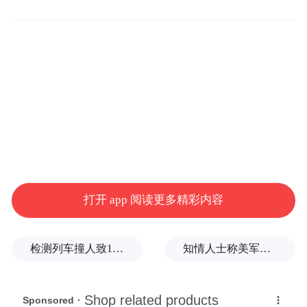
打开 app 阅读更多精彩内容
检测列车撞人致11死2伤，施工业务外包单位被罚1.5万元
知情人士称美军高层正寻求对伊战事“退出路径”
巩俐（1992，威尼斯）——《秋菊打官司》