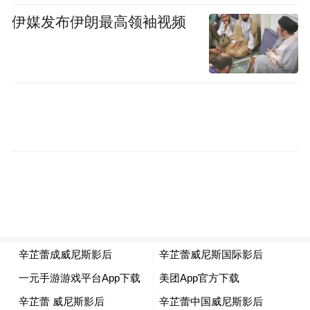
伊媒发布伊朗最高领袖视频
叶德娴（2011，威尼斯）——《桃姐》
时隔近20年，叶德娴凭借《桃姐》再次为华
语女演员拿下威尼斯影后！她在片中饰演一
位忠诚的老佣人，细腻动人的表演让观众泪