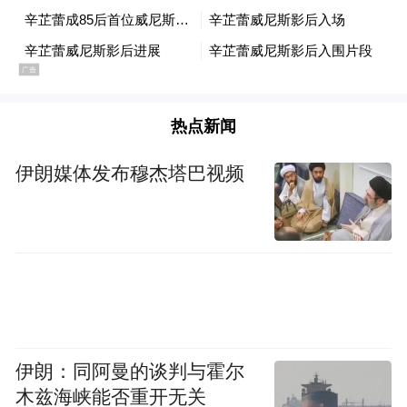
崩，连评委都赞不绝口。
热点新闻
伊朗媒体发布穆杰塔巴视频
伊朗：同阿曼的谈判与霍尔
木兹海峡能否重开无关