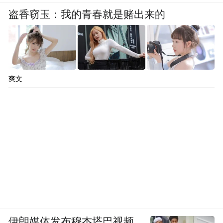
pictures and audios if any) is uploaded and posted
盗香窃玉：我的青春就是赌出来的
by the user of Dafeng Hao, which is a social media
platform and merely provides information storage
space services.”
爽文
伊朗媒体发布穆杰塔巴视频