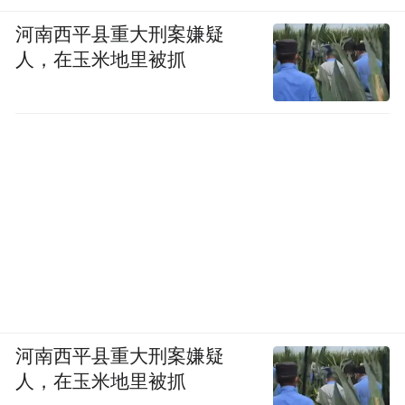
月
，观察摊贩讨价还价、听麻将声里的家长
河南西平县重大刑案嫌疑
在闷热的出租屋里反复练习“手指
里短，甚至
人，在玉米地里被抓
无意识摩挲咖啡杯沿”的细节
，只为呈现美云
欲说还休的悲怆
。
争议与压力：张颂文的亲密戏风波
张颂文（饰演男
拍摄期间，辛芷蕾的粉丝因
主角）的年龄和大尺度亲密戏
，集体抗议要
挖掘所谓“黑历史”攻击他
求换角，甚至
。但
“戏比人重要，我相
辛芷蕾始终专注于角色，
信导演的选择”
。
河南西平县重大刑案嫌疑
人，在玉米地里被抓