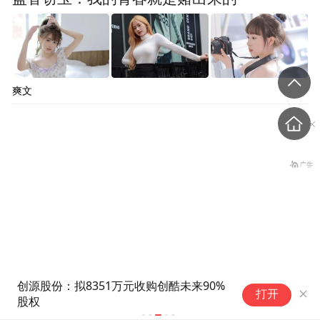
爽文
创源股份：拟8351万元收购创酷未来90%
安卓首个液态
女子做隆胸手术全麻后被告
打开
股权
11内测招募
知暂停，记者采访时又发现