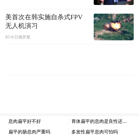
据悉，早在2024年11月，叶珂发布退网声
美首次在韩实施自杀式FPV
明，以“名媛培训班等传言不实”为由宣布退
无人机演习
网，试图平息舆论。
RT今日俄罗斯
“特别声明：以上作品内容(包括在内的视频、图片或音
频)为凤凰网旗下自媒体平台“大风号”用户上传并发
布，本平台仅提供信息存储空间服务。
Notice: The content above (including the videos,
pictures and audios if any) is uploaded and posted
by the user of Dafeng Hao, which is a social media
platform and merely provides information storage
space services.”