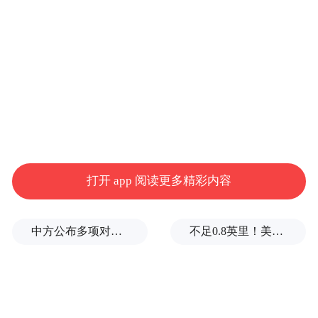
玩意啊，真的不要去被骗钱了。后来我听说
那个事情，还真的有人在上海弄了一个这个
班，我真的是当时我听了之后很生气，千万
不要去浪费这个钱。
打开 app 阅读更多精彩内容
中方公布多项对美反制措施，专家：中美博弈进入“按规则出牌”阶段
不足0.8英里！美媒爆料：因通信失误，特朗普所乘直升机与客机一度“丧失安全间隔”