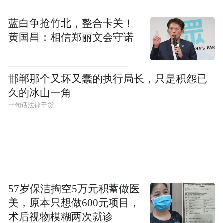
蓝白争抢竹北，整合卡关！
黄国昌：相信郑丽文会守诺
邯郸那个又坏又蠢的执行局长，只是积怨已
久的冰山一角
一句话法律干货
57岁保洁掏空5万元积蓄做医
美，原本只想做600元项目，
术后视物模糊两次就诊