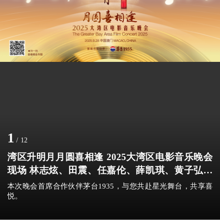
1
/
12
湾区升明月月圆喜相逢 2025大湾区电影音乐晚会
现场 林志炫、田震、任嘉伦、薛凯琪、黄子弘凡
亮相
本次晚会首席合作伙伴茅台1935，与您共赴星光舞台，共享喜
悦。