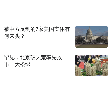
对电影好评有加，盖章“猪猪侠才是国庆合家
欢首选，”“无厘头喜剧就得全家在电影院看
才够味！陪着孩子一起笑、一起闹，仿佛自
己也回到了小时候看动画片的时光。”不同于
被中方反制的7家美国实体有
何来头？
以往 “单打独斗救世界” 的套路，电影更加聚
焦团队作战，超人强、迷糊老师等老友齐助
阵，让故事更丰满、角色更鲜活，也让孩子
罕见，北京破天荒率先救
明白伙伴的重要性，“猪猪侠和猪星星相互牵
市，大松绑
绊的友情太让人感动了，虽然嘴上互相较
劲，但是心里想的都是对方，像极了我和我
朋友犟嘴的样子。”
戏里戏外“猪门永存”
猪猪侠路演活动被年轻
人赞为“精神导师”