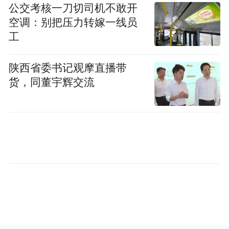
公交考核一刀切司机不敢开
空调：别把压力转嫁一线员
工
回顾猪猪侠成为男神的逆袭路，不仅是因为
他的萌贱形象和幽默感，更是因为他身上的
陕西省委书记观摩直播带
松弛感和精神力。在当下网友的心里，猪猪
货，同董宇辉交流
侠已经成为了反内耗的代表性人物，更有粉
丝分享：“这20年里不只是童年伙伴，更是成
长路上的精神依靠”，除了经典的反焦虑猪式
语录，“遇事不慌忙、先吃棒棒糖”的心态更
是成了老猪情绪稳定的最好证明。虽然满身
松弛感，但是面对困难的时候，猪猪侠不服
输的劲儿更是给人以强大的精神力量，这一
部中的剧情也是以现实视角切入，虽然在逆