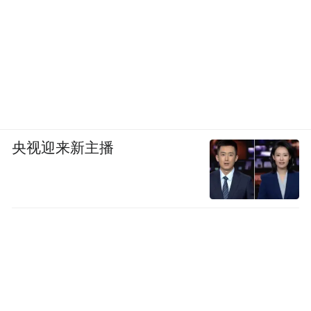
常粉”们嗨到飞起！
恰逢即将到来的猪猪侠20周岁生日，影片还
特别开设了“欢乐礼花”主题场，指定场次内
将会飘落礼花，其中还伴随着猪猪侠表情包
纸片，为观众营造独特的观影仪式感氛围。
央视迎来新主播
电影轻松喜感的剧情更是适配全年龄观众，
鲜活的故事风格和搞怪的角色性格让人忍俊
不禁，瞬间带观众穿越回童年看动画的时
光。全新故事已趣味开演，诚邀你走进影
院，见证老猪逆袭！
电影《猪猪侠·一只老猪的逆袭》由广东咏声
动漫股份有限公司、苏州咏声影业有限公