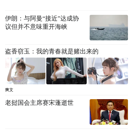
伊朗：与阿曼“接近”达成协
议但并不意味重开海峡
盗香窃玉：我的青春就是赌出来的
超前点映获赞“全龄友好” 观众力挺“男猪角”
重返“顶流”
电影此前在北京举行“男猪角见面会”超前观
爽文
影，猪猪侠配音演员陆双惊喜现身，还原经
典台词并致谢：“猪猪侠守护着大家的童年，
老挝国会主席赛宋蓬逝世
你们也用童年照亮了我们的人生。” 当熟悉的
声音在面前响起，让无数粉丝感慨仿佛和自
己的童年来了一次穿越时空的会面。现场气