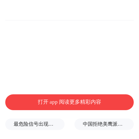
情饭撒，影迷纷纷购票力挺老猪国庆逆袭。
大朋友在电影里重拾童年、释放压力，小朋
友可跟着猪猪侠收获勇气与快乐，电影正在
全国热映中，轻松解压的气质满分适配假
期，全家人都能欢笑观影！
20
年原皮老猪惨遭“过气” 猪猪侠的“逆袭”精
神勾连现实戳无数年轻人共鸣
作为陪伴观众20年的国民动画IP，猪猪侠的
打开 app 阅读更多精彩内容
经典角色早已深入人心，此次影片中的猪猪
侠以“原皮老猪”的经典形象亮相，更有超人
最危险信号出现！全球能源大动脉岌岌可危
中国拒绝美鹰派副防长访华？弦外之音被热议
强、迷糊老师等经典角色回归，在勾起了粉
丝回忆的同时，也让年轻观众和熟悉的“表情