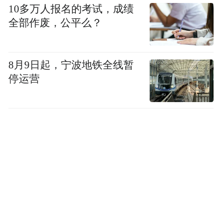
10多万人报名的考试，成绩
全部作废，公平么？
近日，电影开启“老猪逆袭路”校园巡演，惊
喜空降广州体育职业技术学院和华南农业大
学。猪猪侠不仅变身 “红皮体育生”，单挑乒
8月9日起，宁波地铁全线暂
乓球、蹦床、健美操，还体验“养猪真技
停运营
术”。学生们纷纷表示自己是在猪猪侠的陪伴
下长大的，对于此次的原皮回归倍感惊喜：
“小时候被猪猪侠的勇敢鼓励着，如今男神归
来，一定要走进影院赴约。”
猪猪侠凭借抽象表情包早已成为职场打工人
“嘴替”，深受无数年轻人追捧。猪猪侠在酷
狗和名创优品扫楼时，为职场“牛马”送上“猪