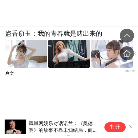
盗香窃玉：我的青春就是赌出来的
爽文
凤凰网娱乐对话诺兰：《奥德
戛
打开
赛》的故事不靠未知结局，而靠
强
抵达之前的渴望