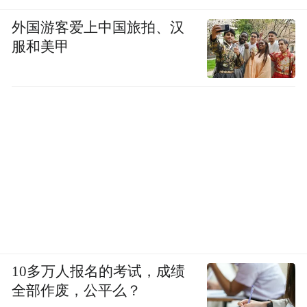
式下午茶”，还与导演一同安利新电影。大厂
里“行走的表情包男神” 瞬间点燃打工人热
外国游客爱上中国旅拍、汉
服和美甲
情，扫楼秒变“抢票现场”，大家踊跃购票支
持，坦言“万万没想到童年男神回归了，只有
GGBond还在关心长大后的自己！”“一入猪门
快乐永存！是时候发挥猪猪侠的发疯文学，
拒绝内耗焦虑，相信未来我们都会逆袭！”
10多万人报名的考试，成绩
全部作废，公平么？