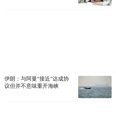
“
老猪整活”才艺秀上线 花式整活唤醒童年记
忆掀购票热潮
电影《猪猪侠·一只老猪的逆袭》作为猪猪侠
IP的二十周年重磅献映之作，在上映首日释
出“老猪整活”创意视频，视频中以第20届“猪
伊朗：与阿曼“接近”达成协
议但并不意味重开海峡
粉联欢会”拉开帷幕，原皮老猪闪亮登场：
GGBond倾情献艺，当“老猪逆袭”遇上线下粉
丝大团建，从“降龙十巴掌”的热血童年到唱
跳舞台全方位领略老猪魅力，猪门大开令“猪