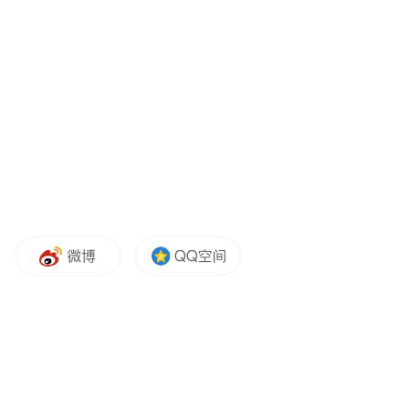
包男神”在大银幕见面。除了形象上的熟悉
感，猪猪侠的幽默特质也刻进了几代人的记
忆里，这一部影片的剧情同样保留“癫疯”的
气质，片中曾经风光无限的猪猪爆沦为过气
演员，始终揣着演艺梦想的他，始终盼着咸
鱼翻身的一天，为了成为男主角，开启了一
段诙谐幽默的逆袭故事。