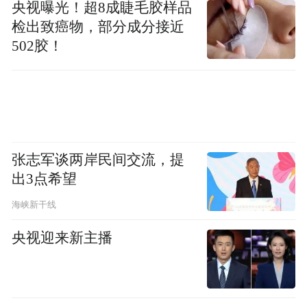
央视曝光！超8成睫毛胶样品
氛热烈，“猪常粉”与GGBond提前奔赴，有观
检出致癌物，部分成分接近
众演奏小提琴版主题曲点燃全场，外卖骑手
502胶！
猪惊喜宠粉“大方派礼”，引得现场尖叫不
断。电影结束时的欢乐礼花更将气氛推向高
潮，不少年轻粉丝坦言：“在银幕上再次看到
猪猪侠经典无厘头的样子，死去的童年记忆
张志军谈两岸民间交流，提
在攻击我，找回了小时候的快乐！”“要为童
出3点希望
年男神二刷，小时候只觉得搞笑，长大了才
海峡新干线
能体会老猪的不服输精神有多宝贵！”
央视迎来新主播
现场还有许多亲子观众一同观影，妙趣横生
的映后互动引全场笑料不断，大家频频称赞
“笑点密集”“猪味超浓”！不少家长和小朋友