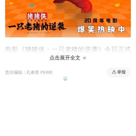
电影《猪猪侠・一只老猪的逆袭》今日正式
点击展开全文
上映，陪伴无数人童年成长的20年经典动画
IP猪猪侠，国庆 “癫疯” 登场！影片在超前观
举报
责任编辑：孔睿昱 PK008
影活动中收获满场好评，“和孩子一起快乐追
星，GGBond 不仅陪我长大，也会继续陪着
孩子快乐成长！”“猪猪侠不仅教会孩子勇
敢，也让打工人坚定生活信心，猪门永存！”
影片今日发布“老猪整活”创意视频回馈粉
丝，视频中老猪给大家上才艺、整花活、热