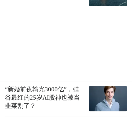
“新婚前夜输光3000亿”，硅
谷最红的25岁AI股神也被当
韭菜割了？