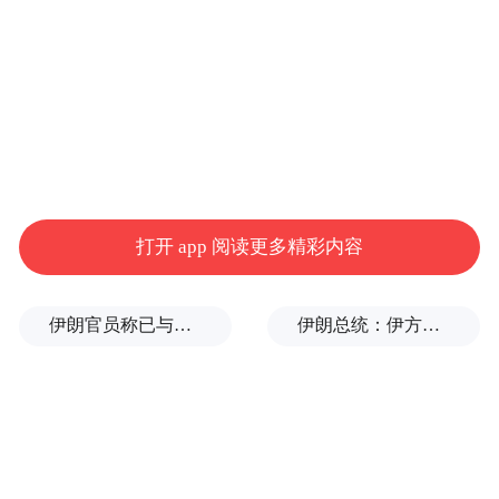
打开 app 阅读更多精彩内容
伊朗官员称已与阿曼就霍尔木兹海峡通行问题明确总体框架
伊朗总统：伊方未在涉谅解备忘录的谈判中作任何让步