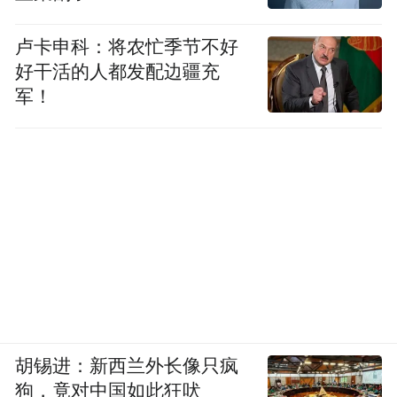
卢卡申科：将农忙季节不好
好干活的人都发配边疆充
军！
胡锡进：新西兰外长像只疯
狗，竟对中国如此狂吠