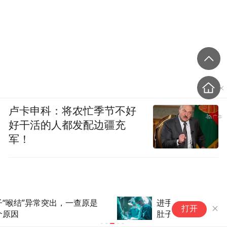
卢卡申科：将农忙季节不好
好干活的人都发配边疆充
军！
进手术室为啥要脱光、刮毛、饿
打开
肚子？这些"尴尬"行为其实是为
保命