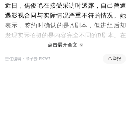
近日，焦俊艳在接受采访时透露，自己曾遭
遇影视合同与实际情况严重不符的情况。她
表示，签约时确认的是A剧本，但进组后却
发现实际拍摄的是内容完全不同的B剧本。在
发现这一问题后，她立即与片方进行沟通，
点击展开全文
希望能够按原合同约定拍摄A剧本。尽管片
举报
责任编辑：熊子云 PK267
方一度同意调整，但在拍摄过程中又多次试
图回归B剧本的创作方向。多次协商未果后，
焦俊艳最终选择了退出该剧组。
“特别声明：以上作品内容(包括在内的视频、图片或音
频)为凤凰网旗下自媒体平台“大风号”用户上传并发
布，本平台仅提供信息存储空间服务。
Notice: The content above (including the videos,
pictures and audios if any) is uploaded and posted