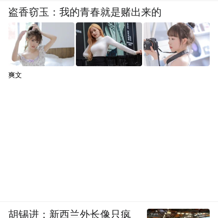
盗香窃玉：我的青春就是赌出来的
爽文
胡锡进：新西兰外长像只疯