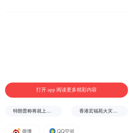
by the user of Dafeng Hao, which is a social media
platform and merely provides information storage
space services.”
打开 app 阅读更多精彩内容
特朗普称将就上诉法院涉白宫宴会厅项目裁决提起上诉
香港宏福苑火灾跨部门调查最终报告：大火或由烟头引起