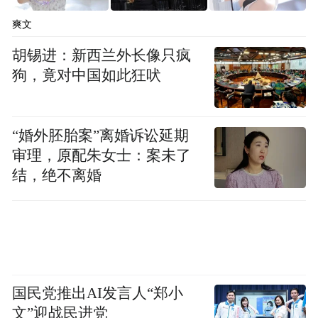
爽文
胡锡进：新西兰外长像只疯
狗，竟对中国如此狂吠
“婚外胚胎案”离婚诉讼延期
审理，原配朱女士：案未了
结，绝不离婚
国民党推出AI发言人“郑小
文”迎战民进党