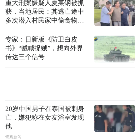
重大刑案嫌疑人夏某钢被抓
获，当地居民：其逃亡途中
多次潜入村民家中偷食物被
发现
专家：日新版《防卫白皮
书》“贼喊捉贼”，想向外界
传达三个信号
20岁中国男子在泰国被刺身
亡，嫌犯称在女友浴室发现
他
锦观新闻