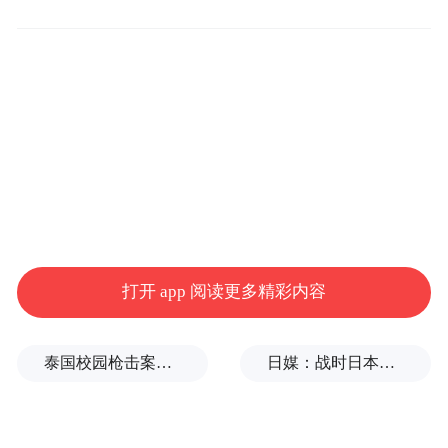
打开 app 阅读更多精彩内容
泰国校园枪击案致9死，枪手父亲道歉
日媒：战时日本多所大学进行输血人体实验，向患者注射动物血
杨紫盘发造型甜美俏皮。