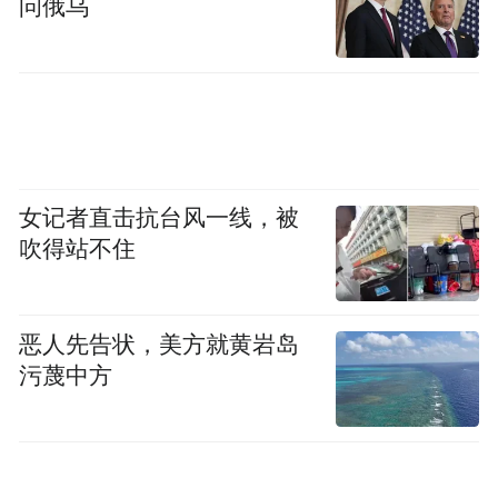
问俄乌
杨紫五官精致，珍珠耳环吸睛。
女记者直击抗台风一线，被
吹得站不住
恶人先告状，美方就黄岩岛
污蔑中方