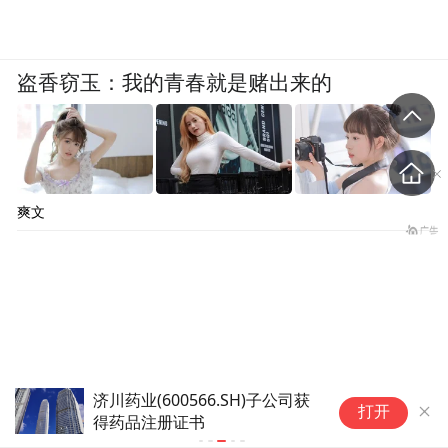
盗香窃玉：我的青春就是赌出来的
爽文
济川药业(600566.SH)子公司获
李开复：AI
打开
得药品注册证书
出数据不能