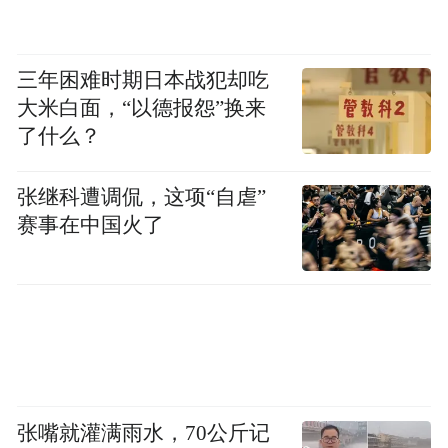
三年困难时期日本战犯却吃
大米白面，“以德报怨”换来
了什么？
张继科遭调侃，这项“自虐”
赛事在中国火了
张嘴就灌满雨水，70公斤记
杨紫身材窈窕。