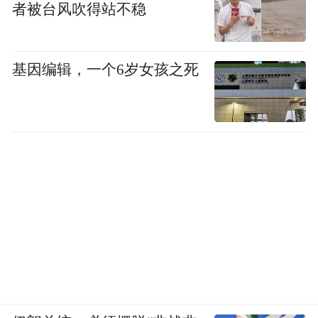
者被台风吹得站不稳
“特别声明：以上作品内容(包括在内的视频、图片或音
频)为凤凰网旗下自媒体平台“大风号”用户上传并发
基因编辑，一个6岁女孩之死
布，本平台仅提供信息存储空间服务。
Notice: The content above (including the videos,
pictures and audios if any) is uploaded and posted
by the user of Dafeng Hao, which is a social media
platform and merely provides information storage
space services.”