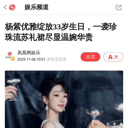
娱乐频道
杨紫优雅绽放33岁生日，一袭珍
珠流苏礼裙尽显温婉华贵
凤凰网娱乐
2025-11-06 10:51
来自北京市