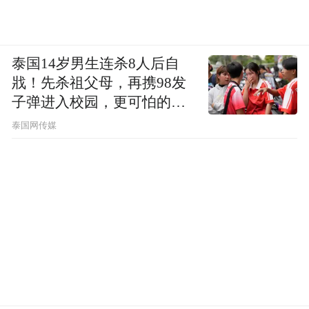
女儿甜馨这几年的长相和性格都有了很大的
变化。
泰国14岁男生连杀8人后自
长相上，她集合了李小璐和贾乃亮两人的特
戕！先杀祖父母，再携98发
子弹进入校园，更可怕的细
点，跟李小璐在一起时，会觉得她长得特别
节公布了
像贾乃亮。但跟贾乃亮一起时，又觉得她长
泰国网传媒
得像极了李小璐。