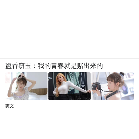
反观李小璐，她这几年其实什么都没做，但
正是因为“什么都没做”，反而赢得了网友的
好感。
尤其是在口碑下滑的贾乃亮以及内娱那些出
轨男星的对比下，大家开始觉得她“罪不至
盗香窃玉：我的青春就是赌出来的
此”。
爽文