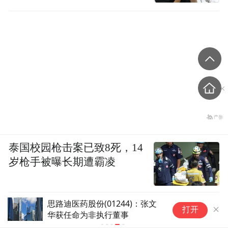
泰国校园枪击案已致8死，14
岁枪手被曝长期遭霸凌
百
打开
性格上，曾经在学校被同学孤立，长期遭受