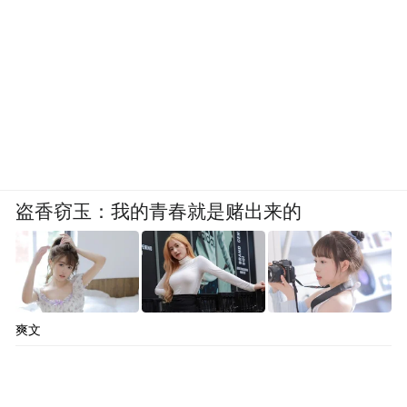
盗香窃玉：我的青春就是赌出来的
如今他的直播数据遥遥领先，赚了个盆满钵
爽文
满，亿万富翁什么的早就不在话下。