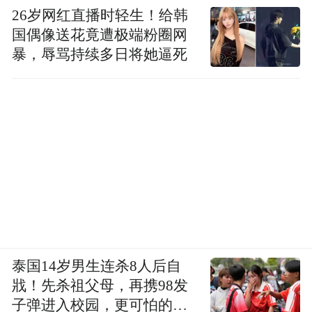
26岁网红直播时轻生！给韩
国偶像送花竟遭极端粉圈网
暴，辱骂持续多日将她逼死
泰国14岁男生连杀8人后自
戕！先杀祖父母，再携98发
子弹进入校园，更可怕的细