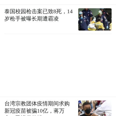
泰国校园枪击案已致8死，14
岁枪手被曝长期遭霸凌
LOW、“老实人”好毒、活久见......
有人帮贾乃亮说话，马上就被人怼了回去：
“他没出轨代表他现在这种行为是对的吗，真
搞笑。”
台湾宗教团体疫情期间求购
新冠疫苗被骗10亿，蒋万