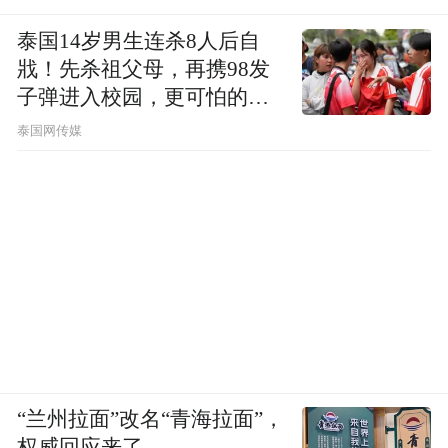
泰国14岁男生连杀8人后自
戕！先杀祖父母，再携98发
子弹进入校园，更可怕的细
节公布了
泰国网传媒
“兰州拉面”改名“青海拉面”，
权威回应来了