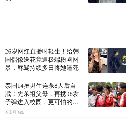
这下吃瓜群众看不下去了，你直播就直播，
这算怎么回事？
26岁网红直播时轻生！给韩
国偶像送花竟遭极端粉圈网
于是大量网友留言指责贾乃亮是“表演型人
暴，辱骂持续多日将她逼死
格”，故意消费前妻蹭热度。评论区前排的高
赞留言，全是吐槽他的。
泰国14岁男生连杀8人后自
戕！先杀祖父母，再携98发
子弹进入校园，更可怕的细
节公布了
泰国网传媒