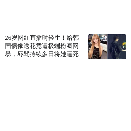
的口碑已经完全发生反转。
当年贾乃亮是那个让全网心疼的“老实人”，
李小璐被人人喊打，如今李小璐啥也没做口
碑却开始回升。
26岁网红直播时轻生！给韩
国偶像送花竟遭极端粉圈网
这几年到底发生了啥？
暴，辱骂持续多日将她逼死