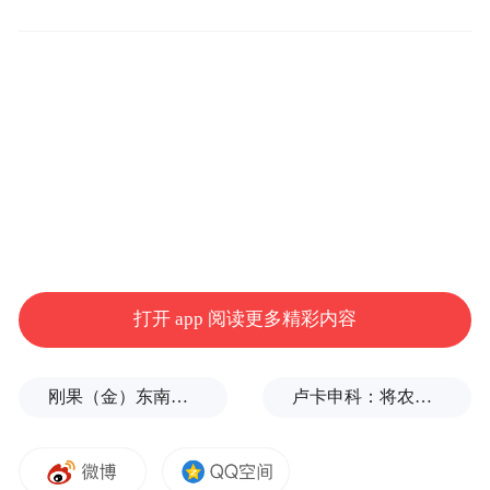
打开 app 阅读更多精彩内容
刚果（金）东南部中资企业钴产品铀含量超标？官方回应
卢卡申科：将农忙季节不好好干活的人都发配边疆充军！
可都做到了这种程度，还需要造热度吗？