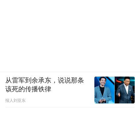
供了范本。这首作品要求演奏者在平凡的旋
律中进行不平凡的演绎，正是中提琴教育的
核心所在。
“技术是基础，但永远不能脱离音乐本身，”
张铠麟在教学时也常对学生说，“我们的目标
是让每个技术练习都成为音乐表达的一部
分。”这一理念贯穿于整张专辑的演奏中，无
从雷军到余承东，说说那条
论是勃拉姆斯《f小调奏鸣曲》的精湛的音乐
该死的传播铁律
结构，还是其《谐谑曲》的轻快节奏，他都
报人刘亚东
游刃有余地在技术与艺术之间找到平衡点。