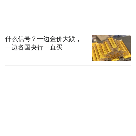
随着新专辑的发行，张铠麟对中提琴教育的
未来充满期待。“我希望通过这样的录制，让
更多人了解中提琴的魅力，吸引更多年轻学
什么信号？一边金价大跌，
一边各国央行一直买
子投身这门艺术。”他计划以此专辑为基础，
开发一系列中提琴教学视频和课程，进一步
推动中提琴教育的普及与提高。同时，他也
将继续深化对俄罗斯学派的研究，将其与中
国音乐文化相结合，探索中提琴教育的中国
路径。
在融媒体音乐盛行的今天，这张实体专辑的
发行本身就是一个宣言：它宣告着中提琴艺