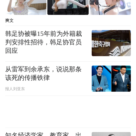
再到勃拉姆斯作品的复杂情感表达，整张专
辑构成了一部中提琴教育的“声音教科书”。
爽文
韩足协被曝15年前为外籍裁
判安排性招待，韩足协官员
回应
从雷军到余承东，说说那条
该死的传播铁律
报人刘亚东
俄罗斯学派的东方传承
知名经济学家、教育家、出