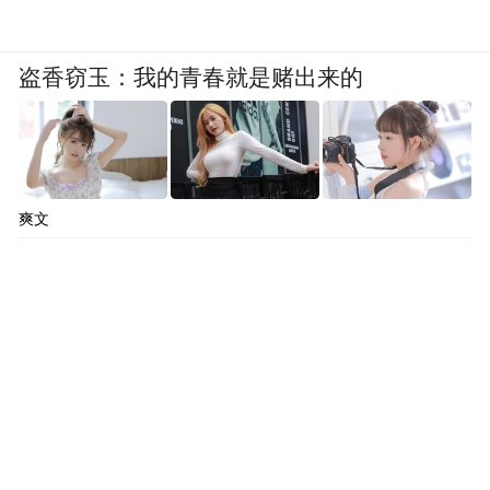
断发展，中提琴独特的音乐价值逐渐被重新
发现。
盗香窃玉：我的青春就是赌出来的
张铠麟亲历了这一转变过程。“很多年前，选
择学习中提琴的学生并不多，大家对这件乐
器的认识也有限。如今，情况已大不相同，
爽文
越来越多的专业学生被中提琴特有的音色所
吸引。中提琴在乐队中的位置也越来越重
要！”
这一转变的背后，是一代中提琴演奏者、教
育者的不懈努力。他们通过系统的教材建
设、教学方法创新和国际交流合作，逐步构
建起中国的中提琴教育体系。张铠麟的新专