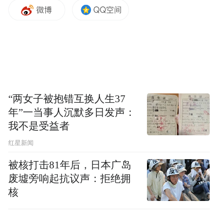
越时空与文化边界的音乐对话。张铠麟以精
湛的技艺和深刻的情感诠释，将这些经典作
品的独特魅力展现得淋漓尽致，使听众能够
感受到不同作曲家风格的交融与碰撞。专辑
中的每一首曲目都经过精心挑选与演绎，不
仅展现了中提琴丰富的表现力，也体现了张
“两女子被抱错互换人生37
铠麟对音乐的深刻理解与独特见解。通过这
年”一当事人沉默多日发声：
张专辑，张铠麟不仅向世界展示了中提琴艺
我不是受益者
术的无限可能，更在推动中提琴音乐的传播
红星新闻
与发展方面做出了重要贡献，为中提琴爱好
被核打击81年后，日本广岛
者和专业音乐人士提供了一次难得的音乐盛
废墟旁响起抗议声：拒绝拥
宴，它不仅是一部记录中提琴教育发展的声
核
音文献，更是一次俄罗斯中提琴学派在中国