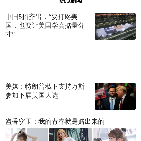
热点新闻
中国5招齐出，“要打疼美
琴弦上的教育者
国，也要让美国学会掂量分
寸”
张铠麟的身影在中提琴界早已不再陌生。作
为一名活跃在舞台与讲台之间的青年中提琴
演奏家，他始终保持着对古典音乐教育的执
着。在闽江学院的教学中，他将自己对中提
美媒：特朗普私下支持万斯
琴的理解毫无保留地传授给年轻一代。
参加下届美国大选
专辑中，他精心挑选的曲目展现了对中提琴
教育体系的深刻思考。从亚历山大·柴科夫斯
盗香窃玉：我的青春就是赌出来的
基《平凡音上的练习曲》的技术性探索，到
格林卡《d小调中提琴奏鸣曲》的旋律美感，