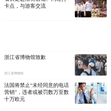
的精髓所在。
卡点，与游客交流
业内很多专家聆听专辑后评价道：“张铠麟的
演奏，将俄罗斯学派的严谨与中国文化的含
蓄完美融合，创造出一种独特的艺术表达。
这种跨文化的音乐对话，对中提琴教育的发
展具有深远意义。”
浙江省博物馆致歉
技术与艺术的平衡之道
浙江省博物馆
在专辑的曲目安排上，张铠麟展现了对中提
法国将禁止“未经同意的电话
琴演奏的深刻把握。亚历山大·柴科夫斯基的
营销”，违者或被罚数万至数
《平凡音上的练习曲》作为开场，以其技术
十万欧元
性与音乐性的完美结合，为中提琴学习者提