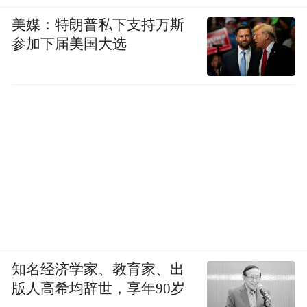
术的永恒价值，也预示着中提琴教育的光明
美媒：特朗普私下支持万斯
未来。当那些饱含深情的音符从唱片中流淌
参加下届美国大选
而出，我们听到的不仅是一位演奏家的艺术
追求，更是一整个时代对古典艺术的呼唤。
弦上的浪漫，终将超越时空，在无数热爱音
乐的心灵中激起回响。而张铠麟，这位中提
琴的演奏者、教育者与守望者，正是这浪漫
故事的书写者之一。（文/烨烨 东洋）
“特别声明：以上作品内容(包括在内的视频、图片或音
频)为凤凰网旗下自媒体平台“大风号”用户上传并发
布，本平台仅提供信息存储空间服务。
知名经济学家、教育家、出
Notice: The content above (including the videos,
版人高希均辞世，享年90岁
pictures and audios if any) is uploaded and posted
by the user of Dafeng Hao, which is a social media