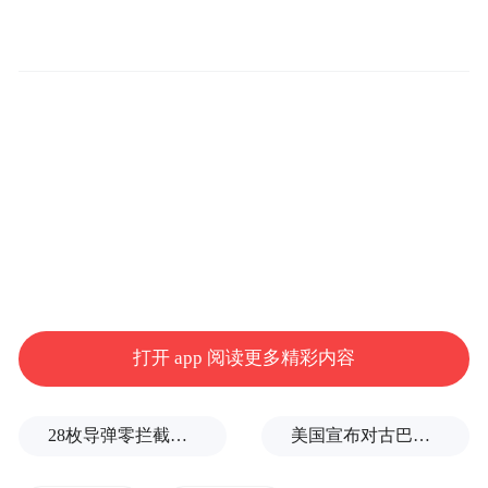
打开 app 阅读更多精彩内容
这张收录了A.柴科夫斯基、格林卡、勃拉姆
斯这些世界著名作曲家的经典作品，不仅是
28枚导弹零拦截！基辅防空失灵，西方靠不住了
美国宣布对古巴实施新一轮制裁
一位中提琴演奏家的艺术呈现，更是一次跨