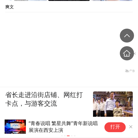
爽文
省长走进沿街店铺、网红打
卡点，与游客交流
“青春说唱 繁星共舞”青年新说唱
香
打开
展演在西安上演
演
等