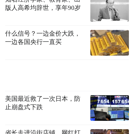
版人高希均辞世，享年90岁
特别值得一提的是，专辑中俄罗斯作品占据
了重要位置。亚历山大·柴科夫斯基的《平凡
音上的练习曲》和米哈伊尔·格林卡的《d小
什么信号？一边金价大跌，
调中提琴奏鸣曲》，不仅是俄罗斯中提琴学
一边各国央行一直买
派的代表作，更是张铠麟艺术理念的集中体
现。
“俄罗斯中提琴学派注重技术的系统性与音乐
表现的深度结合，”张铠麟解释道，“它要求
美国最近救了一次日本，防
演奏者既要有扎实的基本功，又要具备深刻
止崩盘式下跌
理解音乐内涵的能力。”在专辑的演奏中，他
不刻意追求技巧的炫耀，而是将每个音符都
注入丰富的情感与思想，这正是俄罗斯学派
省长走进沿街店铺、网红打