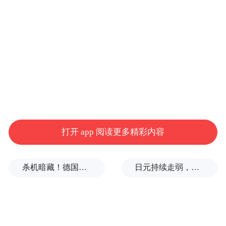
打开 app 阅读更多精彩内容
杀机暗藏！德国机场发现携爆炸物无人机，或涉及外国势力
日元持续走弱，给我们什么样的机会？