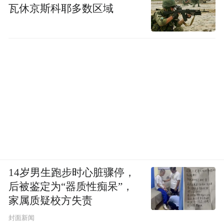
瓦休京斯科耶多数区域
14岁男生跑步时心脏骤停，
后被鉴定为“器质性痴呆”，
家属质疑校方失责
封面新闻