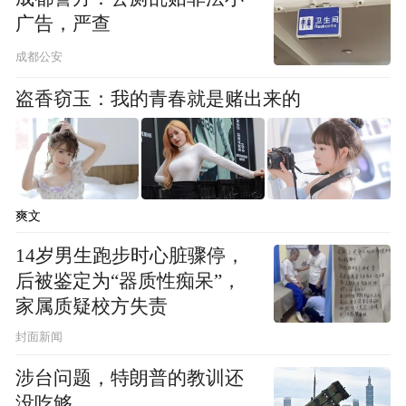
广告，严查
成都公安
盗香窃玉：我的青春就是赌出来的
爽文
14岁男生跑步时心脏骤停，
后被鉴定为“器质性痴呆”，
家属质疑校方失责
封面新闻
涉台问题，特朗普的教训还
没吃够