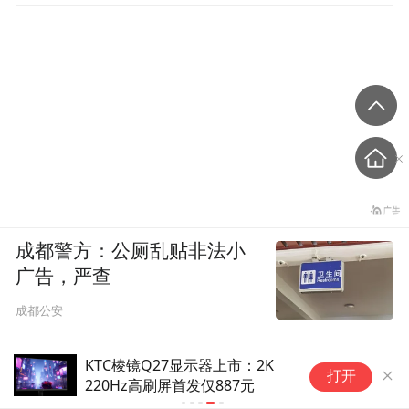
成都警方：公厕乱贴非法小
广告，严查
成都公安
示器上市：2K
打开
仅887元