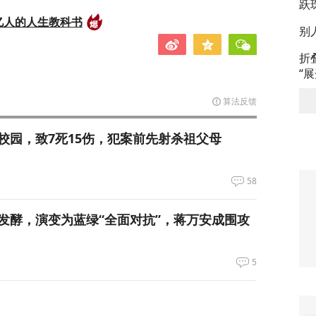
跃
亿人的人生教科书
别
折
“
算法反馈
校园，致7死15伤，犯案前先射杀祖父母
58
发酵，演变为蓝绿“全面对抗”，蒋万安成围攻
5