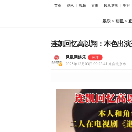
首页
资讯
视频
直播
凤凰卫视
财经
娱乐
>
明星
>
连凯回忆高以翔：本色出演王
凤凰网娱乐
2025年12月03日 09:23:41
来自北京市