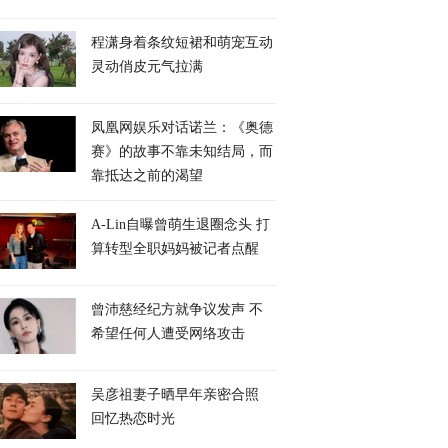
程潇身着条纹短裙和萌宠互动
灵动俏皮元气拉满
凤凰网娱乐对话诺兰：《奥德
赛》的故事不靠未知结局，而
靠抵达之前的渴望
A-Lin自曝曾萌生退圈念头 打
算转型全职妈妈被记者点醒
曾沛慈经纪方就争议发声 不
希望任何人遭受网络攻击
吴彦祖妻子晒早年亲密合照
回忆热恋时光