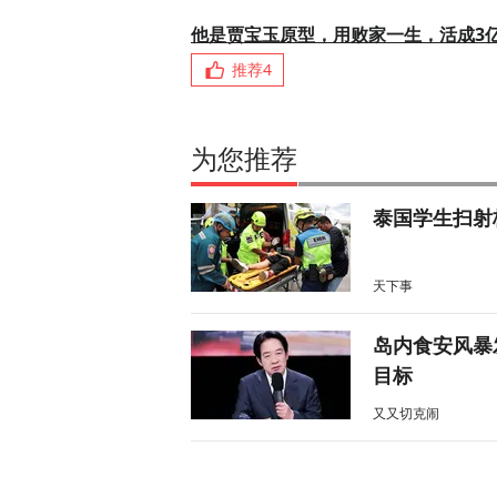
他是贾宝玉原型，用败家一生，活成3
推荐
4
为您推荐
泰国学生扫射
天下事
岛内食安风暴
目标
又又切克闹