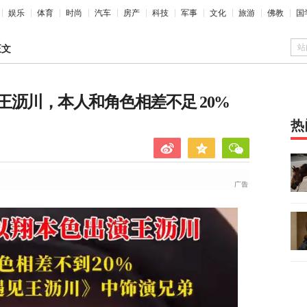
娱乐
体育
时尚
汽车
房产
科技
军事
文化
旅游
佛教
国
站
正文
沥川，本人和角色相差不足 20%
热