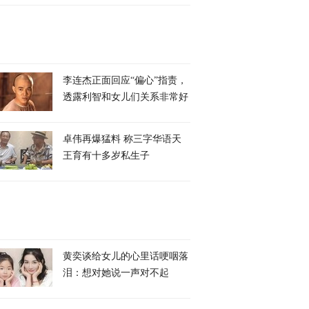
李连杰正面回应“偏心”指责，
透露利智和女儿们关系非常好
卓伟再爆猛料 称三字华语天
王育有十多岁私生子
黄奕谈给女儿的心里话哽咽落
泪：想对她说一声对不起