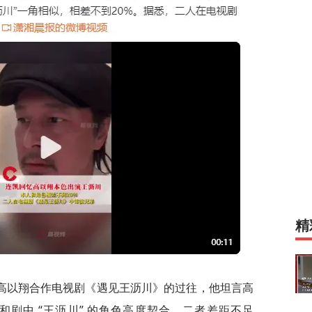
精
高以翔合作电视剧《遇见王沥川》的过往，他坦言高
剧中 “王沥川” 的角色高度契合，二者差距不足