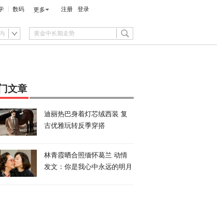
学
数码
注册
登录
更多
内
门文章
迪丽热巴身着灯芯绒西装 复
古优雅玩转反季穿搭
林青霞晒合照缅怀葛兰 动情
发文：你是我心中永远的明月