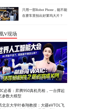
只用一部Robot Phone，能不能
在赛车里拍出好莱坞大片？
凰V现场
世界人工智能大会：AI开始干活了，但到底干的怎么样？萌新闯WAIC
AIC必看：昇腾950真机亮相，一台撑起
亿参数大模型
话北京大学叶春翔教授：大疆eVTOL飞