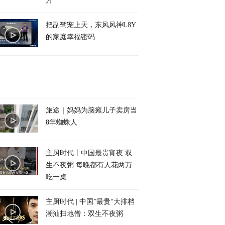
方
把副驾宠上天，东风风神L8Y
的家庭幸福密码
旅途｜妈妈为脑瘫儿子卖房当
8年蜘蛛人
主厨时代丨中国最贵宵夜:双
生不夜粥 每晚都有人花两万
吃一桌
主厨时代 | 中国”最贵“大排档
潮汕扫地僧：双生不夜粥