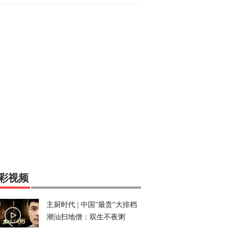
彩视频
主厨时代 | 中国”最贵“大排档
潮汕扫地僧：双生不夜粥