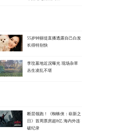
55岁钟丽缇直播透露自己白发
长得特别快
李玟墓地近况曝光 现场杂草
丛生凌乱不堪
断层领跑！《蜘蛛侠：崭新之
日》首周票房超8亿 海内外连
破纪录