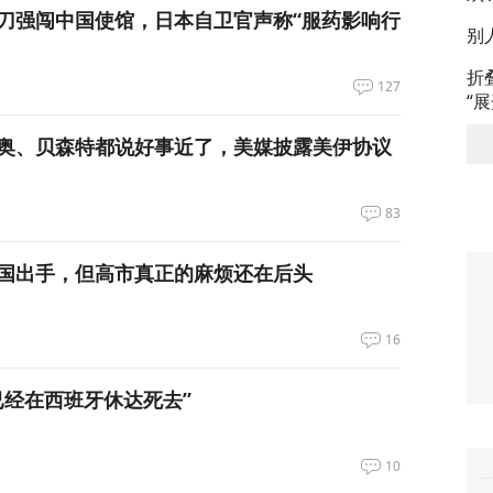
刀强闯中国使馆，日本自卫官声称“服药影响行
别
折
127
“
奥、贝森特都说好事近了，美媒披露美伊协议
83
国出手，但高市真正的麻烦还在后头
16
已经在西班牙休达死去”
10