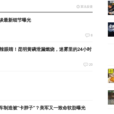
算法反馈
谈最新细节曝光
8
呛到辣眼睛！昆明黄磷泄漏燃烧，迷雾里的24小时
20
车制造被“卡脖子”？美军又一致命软肋曝光