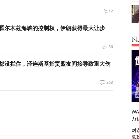
2
霍尔木兹海峡的控制权，伊朗获得最大让步
凤
36
都没拦住，泽连斯基指责盟友间接导致重大伤
363
W
万
对
跃