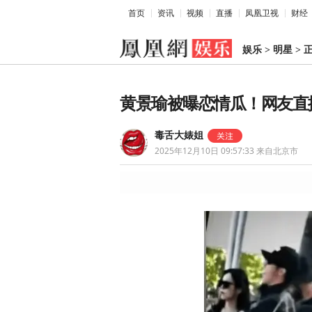
首页
资讯
视频
直播
凤凰卫视
财经
娱乐
>
明星
>
黄景瑜被曝恋情瓜！网友直
毒舌大婊姐
2025年12月10日 09:57:33
来自北京市