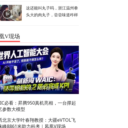
这还能叫丸子吗，浙江温州拳
头大的肉丸子，尝尝味道咋样
凰V现场
世界人工智能大会：AI开始干活了，但到底干的怎么样？萌新闯WAIC
AIC必看：昇腾950真机亮相，一台撑起
亿参数大模型
话北京大学叶春翔教授：大疆eVTOL飞
珠峰8861米助力科考｜凤凰V现场