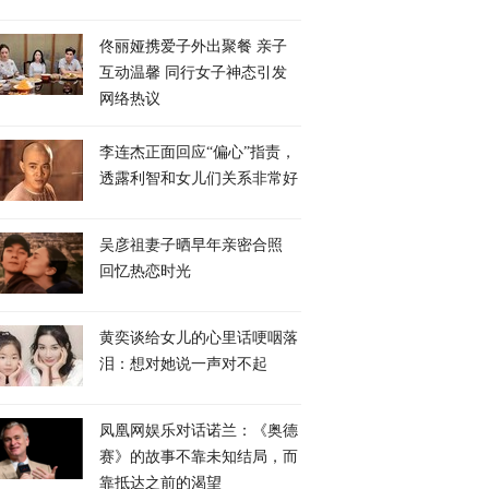
佟丽娅携爱子外出聚餐 亲子
互动温馨 同行女子神态引发
网络热议
李连杰正面回应“偏心”指责，
透露利智和女儿们关系非常好
吴彦祖妻子晒早年亲密合照
回忆热恋时光
黄奕谈给女儿的心里话哽咽落
泪：想对她说一声对不起
凤凰网娱乐对话诺兰：《奥德
赛》的故事不靠未知结局，而
靠抵达之前的渴望