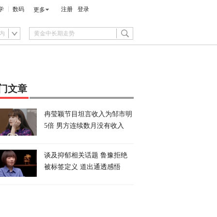
学
数码
注册
登录
更多
内
门文章
冉莹颖节目坦言收入为邹市明
5倍 男方连续数月没有收入
谈及抑郁相关话题 鲁豫拒绝
被标签定义 道出通透感悟