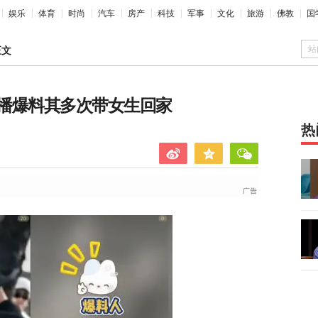
娱乐
体育
时尚
汽车
房产
科技
军事
文化
旅游
佛教
国
站
正文
播爆料其多次带女生回家
热