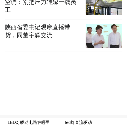
空调：别把压力转嫁一线员
展“治愈宇宙”的边界，构建一个跨越虚拟与
工
现实、始终陪伴左右的情感IP生态。
陕西省委书记观摩直播带
据悉，在“H&H BOYS”的发展规划里，最重
货，同董宇辉交流
要的一项是将以“国际团”的身份，投身海外
市场的发展，将中国文化、音乐传播到世
界，也希望通过这个组合，让更多华语青少
年怀抱梦想与希望，在全世界的舞台上取得
成功。