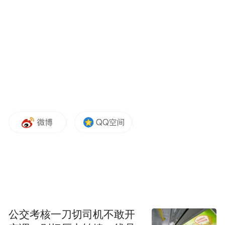
除了持续推出音乐作品外，成员也将深度参
与创作过程，从写歌到制作，注入属于年轻
人的真实心声，带来更多关于希望、勇气与
自我和解的作品。
与此同时，一系列沉浸式、多元化的内容布
局也已展开：一部真实记录五位成员从训练
生到舞台绽放全过程、共50集的成长纪实短
剧已完成制作，预计将于12月正式上线，让
观众见证光环背后的汗水与真心。而从已释
出的动画概念片不难预见，未来“H&H
BOYS”还将突破传统形式，通过数字人、二
次元动画及3D沉浸内容等创新载体，持续拓
公交考核一刀切司机不敢开