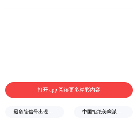
关于“H&H BOYS”的未来规划
打开 app 阅读更多精彩内容
在发布会现场，致酷娱乐CEO吴总进一步勾
勒出“H&H BOYS”未来发展的清晰蓝图。他
最危险信号出现！全球能源大动脉岌岌可危
中国拒绝美鹰派副防长访华？弦外之音被热议
表示，组合将持续以“治愈世界的和谐之音”
为内核，通过音乐深入当代青年的情感世
界，成为他们成长路上可依托的心灵陪伴。