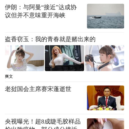
伊朗：与阿曼“接近”达成协
所有人。
议但并不意味重开海峡
从《Mystic》深处探索的吸引力，到
《Rising》中破晓而出的激昂，再到《Roller
盗香窃玉：我的青春就是赌出来的
Coaster》里执握方向的坚定，以及《Dance
The Night》全然释放的绚烂，他们的舞台如
同一场渐进的情感旅程。主舞星羽的力道与
控制赋予表演美感，主唱Matthew的嗓音清亮
爽文
而富有叙事感，队长Alex稳健地凝聚着团队
老挝国会主席赛宋蓬逝世
气场，RAP担当XP用独特的节奏感注入个性
色彩，副主唱YUAN则以柔和细腻的声线铺
就情感基底。五人各司其职又交融无间，舞
央视曝光！超8成睫毛胶样品
步齐整时如潮汐涌动，情感迸发时又似星辰