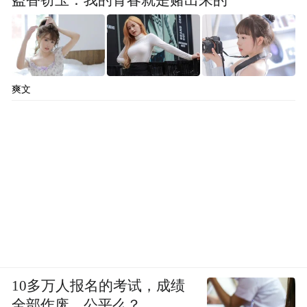
盗香窃玉：我的青春就是赌出来的
“特别声明：以上作品内容(包括在内的视频、图片或音
频)为凤凰网旗下自媒体平台“大风号”用户上传并发
布，本平台仅提供信息存储空间服务。
Notice: The content above (including the videos,
pictures and audios if any) is uploaded and posted
by the user of Dafeng Hao, which is a social media
爽文
platform and merely provides information storage
space services.”
10多万人报名的考试，成绩
全部作废，公平么？