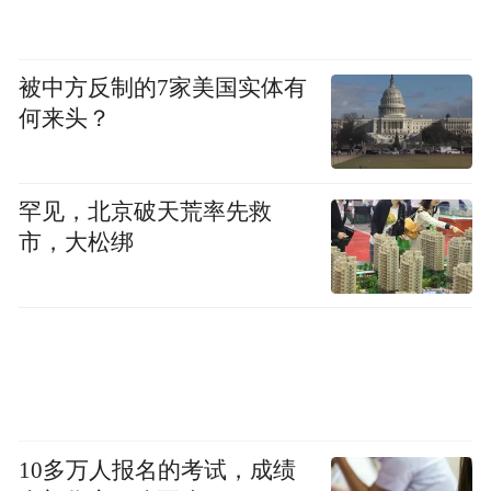
被中方反制的7家美国实体有
何来头？
罕见，北京破天荒率先救
市，大松绑
新章启幕，治愈远航
北京的这场出道发布会在璀璨灯光与如潮掌
声中圆满落幕。少年们向着台下深深鞠躬，
汗湿的发梢映着光亮，眼底炽热如初。他们
10多万人报名的考试，成绩
用这场充满生命力的演出向世界宣告自己的