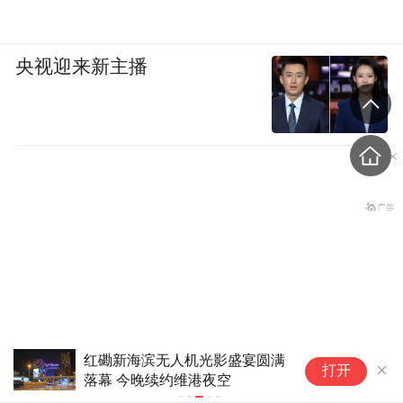
央视迎来新主播
红磡新海滨无人机光影盛宴圆满
日本成人女优
打开
落幕 今晚续约维港夜空
灾区，却被骂
老挝国会主席赛宋蓬逝世
级回应，直接