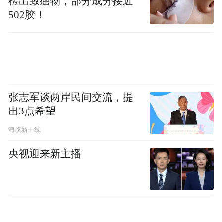
检出致癌物，部分成分接近
交汇，在有限的训练时间内，展现出了惊人
502胶！
的默契与舞台掌控力。
尤为动人的是，他们的表演并非技巧的简单
复刻，而是融入了对音乐的理解与真诚的表
达。那份通过汗水凝结的默契，以及眼中闪
张志军谈两岸民间交流，提
烁的、对舞台的渴望与热忱，让每一首歌都
出3点希望
拥有了触动人心的温度。这场首秀，无疑让
海峡新干线
外界看到了这支新生组合扎实的潜力与值得
期待的未来。
央视迎来新主播