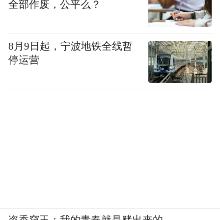
全部作废，公平么？
到来，而每一个被定格的瞬间，都在为这场
青春的启航加冕。从练习室的日夜锤炼，到
8月9日起，宁波地铁全线暂
此刻舞台上的光芒绽放，汗水浇灌的种子终
停运营
于迎来破土而出的时刻。今夜并非终点，而
是一封以初心为笔、以热爱为墨，写给未来
的长信的开篇。这艘名为【H&H BOYS】的
航船，已载满星光与期盼，向着广阔无际的
蓝海缓缓启程。这场星光初绽的仪式，不仅
点亮了舞台，更在无数人心中埋下了有关陪
伴、治愈与共鸣的种子。他们的故事，才刚
刚开始书写；而他们的声音，必将传得更
远。