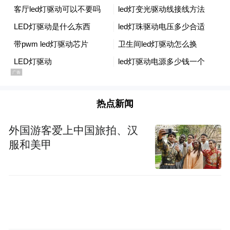
热点新闻
关于“H&H BOYS”的舞台表现力
外国游客爱上中国旅拍、汉
“H&H BOYS”于2025年12月10日在北京举办
服和美甲
的出道舞台上，五位成员虽仅历经2个月的高
强度训练，却呈现出了一场完成度极高、感
染力十足的表演。聚光灯下，他们不仅精准
演绎了出道EP中的多元曲目，更将“治愈世界
的和谐之音”这一理念，真切地传递给了在场