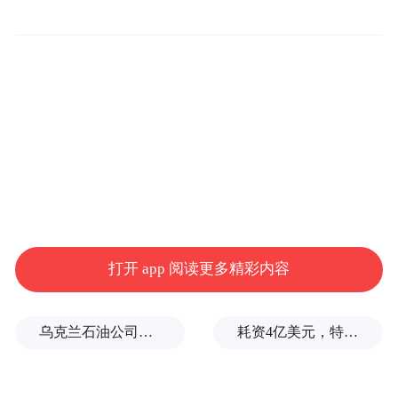
儿子含泪分享母亲临终前的动人细节。他坦
言，母亲何晴在昏迷之际，曾用尽全身力气
拉紧他的手，满是对儿子的牵挂。何晴的儿
子哽咽着承诺自己今后定会好好生活，不辜
负母亲最后的惦念，同时也向所有前来送别
的人表达感恩。
“特别声明：以上作品内容(包括在内的视频、图片或音
频)为凤凰网旗下自媒体平台“大风号”用户上传并发
布，本平台仅提供信息存储空间服务。
打开 app 阅读更多精彩内容
Notice: The content above (including the videos,
pictures and audios if any) is uploaded and posted
by the user of Dafeng Hao, which is a social media
乌克兰石油公司设施遭遇大规模袭击
耗资4亿美元，特朗普的白宫宴会厅修建项目被叫停
platform and merely provides information storage
space services.”