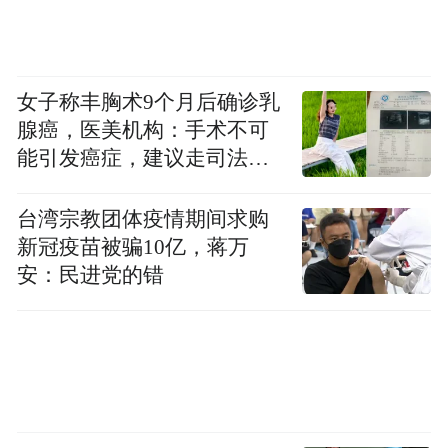
女子称丰胸术9个月后确诊乳
腺癌，医美机构：手术不可
能引发癌症，建议走司法途
径
台湾宗教团体疫情期间求购
新冠疫苗被骗10亿，蒋万
安：民进党的错