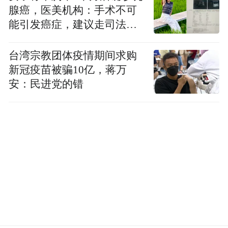
腺癌，医美机构：手术不可
能引发癌症，建议走司法途
径
04 舞台设计，科技赋能情感
台湾宗教团体疫情期间求购
新冠疫苗被骗10亿，蒋万
浙江卫视跨年演唱会总导演陈若川透露，“相
安：民进党的错
拥”主题是整场晚会的核心情感线索，而洛琦
的表演是这一线索的集中呈现。
为实现最佳传播效果，导演组与社交媒体平
台合作，在电视直播画面中设计了实时情感
可视化交互——当副歌响起，屏幕下方会出
现“此刻，全国有多人与你同时发送拥抱表
情”的实时数据，增强观众的参与感与连接
感。