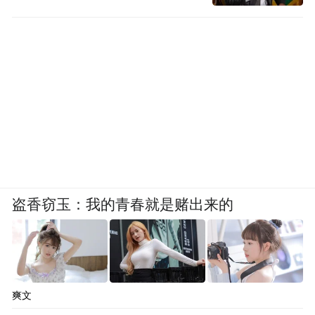
05 全民共创，话题背后的故事
话题#洛琦唱出了我们的心声#的爆发式增
长，离不开用户的“共创”参与。与传统热点
话题不同，这一话题下用户生成内容占比高
达85%，形成了丰富多元的情感表达。
盗香窃玉：我的青春就是赌出来的
许多用户晒出自己跨年夜与家人、朋友相拥
的照片和视频；医护人员分享自己在工作间
隙与同事相互鼓励的拥抱瞬间；异地恋情侣
爽文
发布跨越地理距离的“云拥抱”创意照片...