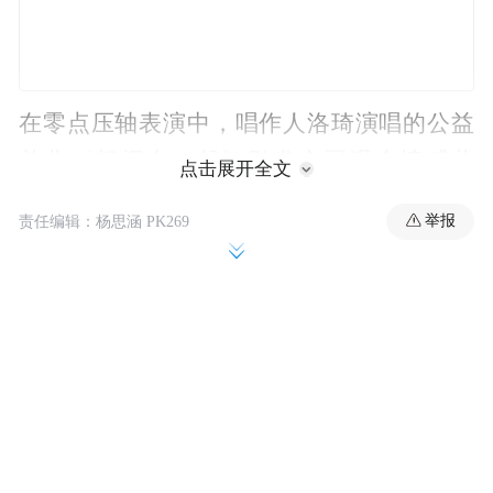
在零点压轴表演中，唱作人洛琦演唱的公益
单曲《相拥在一起》引发全国观众情感共
点击展开全文
鸣，社交媒体话题#洛琦唱出了我们的心声#
举报
责任编辑：杨思涵 PK269
在跨年当夜阅读量迅速突破2.8亿次，登上多
平台热搜榜首。
这场始于衢州体育中心的表演，最终演变为
一场席卷全网的情感释放与集体表达。
01 数据爆发，现象级传播