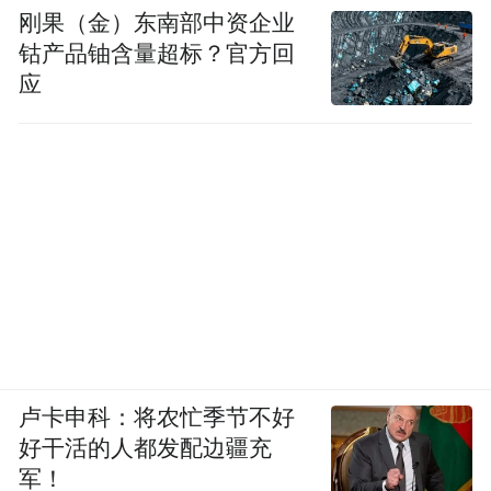
刚果（金）东南部中资企业
钴产品铀含量超标？官方回
舞台设计也围绕主题展开，环形全息投影将
应
歌手包裹其中，象征“拥抱”的形态；空中漂
浮的光点随着音乐汇聚成人形，最终在零点
钟声敲响时形成巨大的拥抱画面。
“这不是单纯的视听表演，而是一场经过精密
设计的情感仪式。”晚会视觉总监王明表示。
卢卡申科：将农忙季节不好
好干活的人都发配边疆充
军！