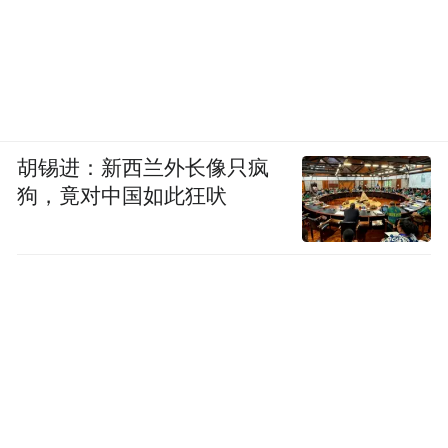
记录时代情绪的文化现象。当新年的第一缕
阳光升起，那些因《相拥在一起》而被唤醒
的温暖与连接，正悄然改变着人们开启2026
年的方式。
胡锡进：新西兰外长像只疯
“特别声明：以上作品内容(包括在内的视频、图片或音
狗，竟对中国如此狂吠
频)为凤凰网旗下自媒体平台“大风号”用户上传并发
布，本平台仅提供信息存储空间服务。
Notice: The content above (including the videos,
pictures and audios if any) is uploaded and posted
by the user of Dafeng Hao, which is a social media
platform and merely provides information storage
space services.”