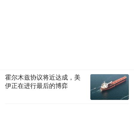
“我们原本只是设计了一个表演环节，但观众
用自己的故事将它扩展为一场全民情感表
达。”浙江卫视新媒体总监表示。
在社交媒体热度持续的同时，各地网友开始
自发组织“新年第一抱”线下活动。成都春熙
路、上海外滩、西安城墙等多地出现陌生人
霍尔木兹协议将近达成，美
之间友善拥抱的场景，参与者举着“来自洛琦
伊正在进行最后的博弈
的拥抱邀请”标语，将线上情感共鸣延伸至线
下现实互动。
这场由一首歌、一个舞台、一个话题引发的
全民情感共振，最终超越了娱乐范畴，成为