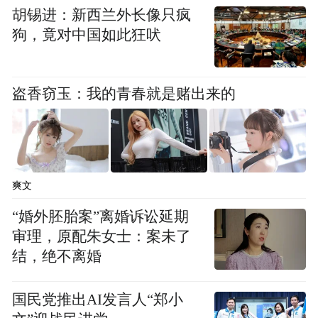
胡锡进：新西兰外长像只疯
狗，竟对中国如此狂吠
盗香窃玉：我的青春就是赌出来的
爽文
“婚外胚胎案”离婚诉讼延期
03 时代印记，治愈社会情绪
审理，原配朱女士：案未了
结，绝不离婚
跨年时刻选择《相拥在一起》作为压轴曲
目，体现了浙江卫视对时代情绪的敏锐把
国民党推出AI发言人“郑小
握。这首歌在特定历史节点，满足了社会对