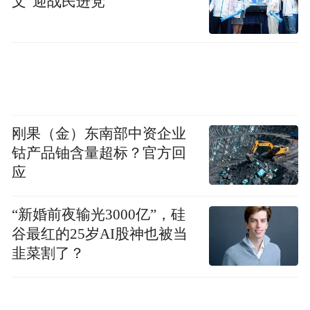
文”迎战民进党
“连接”与“治愈”的深层需求。
心理学学者分析：“后疫情时代，人们经历了
不同程度的社交疏离与情感缺失。‘相拥’这个
动作本身具有强大的象征意义——它不仅代
表物理上的亲近，更是情感支持与心理安全
刚果（金）东南部中资企业
的隐喻。”
钴产品铀含量超标？官方回
应
话题下的内容分析显示，超过60%的讨论涉
及“思念”、“团圆”、“感恩”等关键词，呈现出
“新婚前夜输光3000亿”，硅
谷最红的25岁AI股神也被当
显著的情感疗愈特征。许多用户分享了自己
韭菜割了？
过去一年中因各种原因无法与亲人朋友相拥
的故事，以及对未来更紧密连接的期盼。