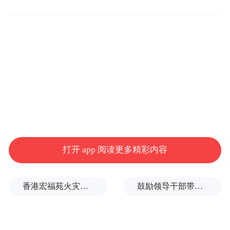
浙江卫视跨年演唱会零点时分，当洛琦演唱
《相拥在一起》的画面出现在屏幕上时，社
交媒体的数据曲线开始急剧上升。
据社交媒体平台统计，话题#洛琦唱出了我们
的心声#在当晚23:50至次日凌晨1:00期间，
以每分钟近500万阅读量的速度增长。
这一速度创下2025-2026跨年季单话题增长纪
录。围绕这一核心话题，衍生出#最想和谁相
打开 app 阅读更多精彩内容
拥跨年#、#相拥在一起听哭了#等多个子话
题，形成跨年话题矩阵，全网总阅读量超过5
香港宏福苑火灾跨部门调查最终报告：大火或由烟头引起
鼓励领导干部带头休假之后又撤回文件，到底什么意思嘛？
亿。
数据监测显示，话题参与用户年龄跨度从“00