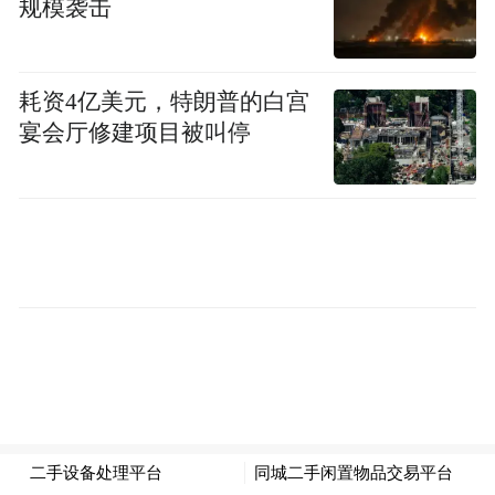
规模袭击
02 歌声触动，集体情感释放
《相拥在一起》成为“年度情感催化剂”并非
耗资4亿美元，特朗普的白宫
偶然。这首公益单曲自2025年发布以来，已
宴会厅修建项目被叫停
在多个平台积累稳定受众。
但跨年夜的舞台演绎，赋予了它全新的社会
意义。当镜头扫过台下观众——有年轻情侣
紧紧相拥，有父母将孩子搂在怀中，有朋友
间肩并肩跟随旋律摇摆——这些画面通过电
视和网络直播传遍全国。
“歌词里‘无论海角天涯，还是大漠戈壁，我
们紧紧相拥在一起’，那一刻我想到了一整年