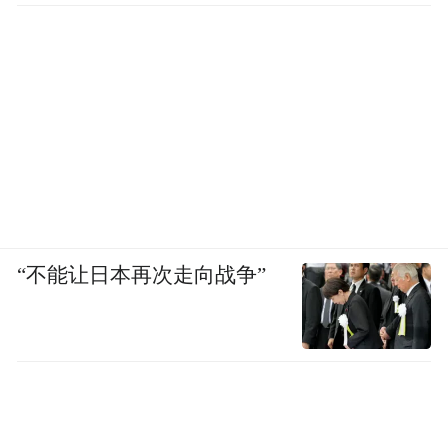
不再是冷冰冰的知识灌输，而成为有温度的
价值传递。节目成功实现了从“让人知道”到
“让人认同”的升华，极大地增强了理论传播
的感染力。
话语创新：从形式革新到范式重构
在表现形式上，节目创造性地融合了纪录
“不能让日本再次走向战争”
片、访谈、实地体验等多种形态，形成了理
论传播的新样态。无人机拍摄的现代农业场
景，可视化地呈现了农业现代化的内涵；人
形机器人的实时演示，让观众直观理解前沿
科技的进展。