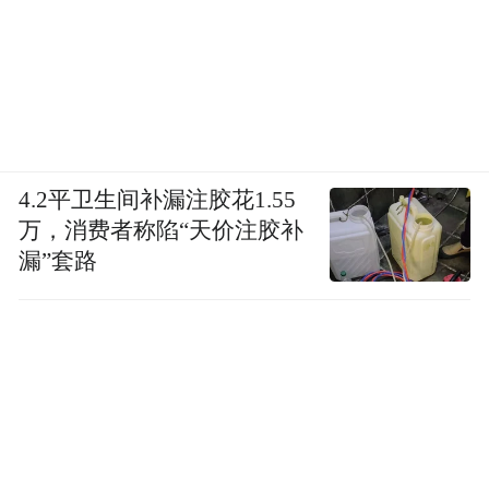
节目也成功实现了从“官方话语”向“大众话
语”的转换，用老百姓听得懂的语言，讲述与
生活息息相关的故事；用普通人看得见的变
化，阐释抽象的理论概念。这种亲切的话语
转换能力，是节目能够打破圈层、实现有效
4.2平卫生间补漏注胶花1.55
传播的关键。
万，消费者称陷“天价注胶补
漏”套路
理论传播的最高境界不是让人记住，而是让
人在生活实践中切身感受；不是让人接受结
论，而是让人在观察思考中形成认同。节目
探索出了一套讲述中国故事的新话语体系，
既有思想的深度，又有生活的温度；既有历
史的厚度，又有时代的广度。