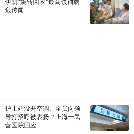
伊朗“婉转回应”最高领袖病
感共鸣。
危传闻
河南戏剧幻城的故事中，当镜头捕捉到游客
在姓氏墙前驻足凝望的瞬间，当特写记录下
他们眼中闪烁的泪光，文化传承与身份认同
这样抽象的概念便转化为具体的情感体验。
节目通过情感共鸣的营造，让观众在感动中
自发形成这种认同。在湖北心肌炎检测盒的
报道中，科研人员十年如一日的坚守，技术
创新带来的生命希望，都将“以人民为中心”
的思想具象化为有温度、有质感的价值追
护士站没开空调、全员向领
求。
导打招呼被表扬？上海一民
营医院回应
情感与理性交融的叙事策略，使得理论传播