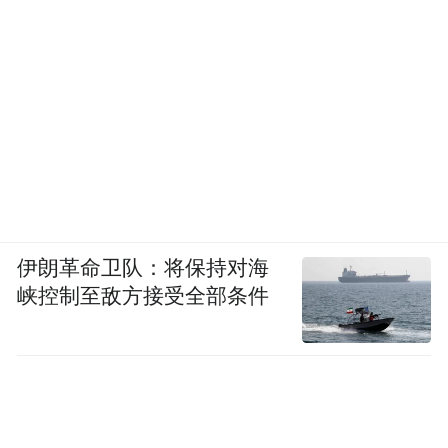
by the user of Dafeng Hao, which is a social media
platform and merely provides information storage
space services.”
伊朗革命卫队：将保持对海
峡控制至敌方接受全部条件