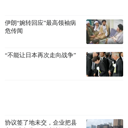
度。
伊朗“婉转回应”最高领袖病
义乌从“鸡毛换糖”到“世界超市”的演变历
危传闻
程，不仅是一个城市的发展史，更是中国改
革开放的缩影。通过今昔对比，节目让观众
直观感受到制度创新如何释放社会活力，政
“不能让日本再次走向战争”
策引导如何催化市场变革。
在国际视野的构建上，节目展现出从容的叙
事气度。它将中国道路置于全球发展模式的
多元图景中，在彰显中国方案创新价值的同
时，始终保持着一种开放包容的学习姿态。
这种不卑不亢、平视世界的叙述方式，恰恰
协议签了地未交，企业把县
体现了扎根于实践的理论自信。