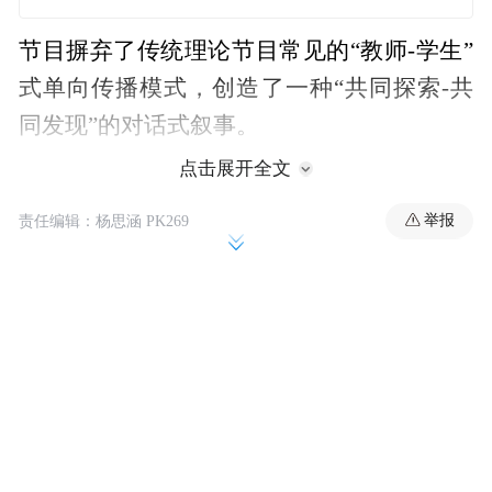
节目摒弃了传统理论节目常见的“教师-学生”
式单向传播模式，创造了一种“共同探索-共
同发现”的对话式叙事。
点击展开全文
在义乌专题中，镜头深入市场肌理，捕捉外
举报
国商人与中国店主用计算器讨价还价的生动
责任编辑：杨思涵 PK269
场景。琐碎的日常互动，恰恰是全球化最真
实的注脚。不同肤色、不同语言的商贩在义
乌市场共生共荣，“人类命运共同体”便有了
更具体的依托。
节目在河南的拍摄同样展现了高超的叙事智
慧。它没有简单地将传统文化复兴归因于政