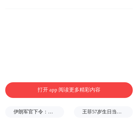
策引导，而是通过一位普通游客的汉服体验
之旅，展现文化自信如何从个体选择演变为
社会风尚。观众跟随镜头，从服饰选择到妆
容打造，从古城漫步到摄影留念，全过程参
与了一次文化身份的重新发现。沉浸式的体
验，也让抽象的理论概念转化为可感知的情
感经历。
打开 app 阅读更多精彩内容
伊朗军官下令：如果美军踏上我国领土，就砍掉他们脚！
王菲57岁生日当天，谢霆锋隔空说3次生日快乐