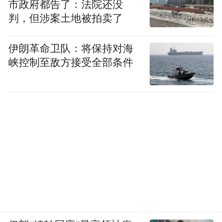
市政府都告了：法院还没
判，但涉案土地被拍卖了
值得称道的是，节目在呈现发展成就时，始
终保持清醒的理性。它不仅在时间维度上展
伊朗革命卫队：将保持对海
现发展的成就，也坦诚面对进程中遇到的挑
峡控制至敌方接受全部条件
战；在空间维度上，既关注东部沿海的先行
探索，也聚焦中西部地区的创新实践。立体
而辩证的时空构建，为理论阐释提供了丰厚
而真实的现实注脚。
情感共振：从理性认知到价值认同
真正的理论认同不仅需要理性的认知，更需
要情感的共鸣和价值的认同。在理性阐释的
同时，《改变中国的真理力量》从未忽视情