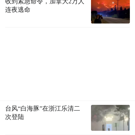
收到紧急命令，加拿大2万人
的、充满创新活力的。在义乌的市井烟火
连夜逃命
中，在河南的文旅热潮里，在黑龙江的黑土
地上，在湖北的科技苍穹下，改变中国的真
理力量正在悄然生长，静待花开。
（作者冷凇系中国社会科学院视听研究室主
任、研究员、博导，
程紫鄢系中国传媒大学戏剧影视学院研究生)
“特别声明：以上作品内容(包括在内的视频、图片或音
台风“白海豚”在浙江乐清二
频)为凤凰网旗下自媒体平台“大风号”用户上传并发
布，本平台仅提供信息存储空间服务。
次登陆
Notice: The content above (including the videos,
pictures and audios if any) is uploaded and posted