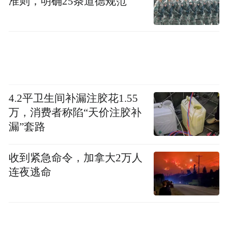
准则，明确25条道德规范
4.2平卫生间补漏注胶花1.55
万，消费者称陷“天价注胶补
漏”套路
收到紧急命令，加拿大2万人
时空交织：从历史纵深到现实关联
连夜逃命
节目巧妙地将当下成就置于历史长河中进行
审视，通过历史的纵深感强化理论阐释的厚
度，在时空构建上展现出难得的深度与广