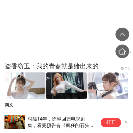
盗香窃玉：我的青春就是赌出来的
爽文
时隔14年，徐峥回归电视剧
独
打开
集，看完预告有《疯狂的石头》
《
味道了
托