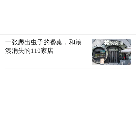
每一滴泪都落得踏实，哭完心里又暖又通
透”，也有家长感慨“带孩子看完，我们聊了
一整晚，这是最好的亲子沟通契机”。从七岁
孩童到花甲老人，从异乡游子到相守家人，
一张爬出虫子的餐桌，和湊
每个人都能在影片中找到自己的影子，或是
湊消失的110家店
想起牵挂的人，或是读懂身边的爱。孩童在
影片里看到陪伴的珍贵——12岁孩子观影后
泪目决心多用时间陪陪家人，真正被打动；
年轻人在异乡漂泊的故事里找到慰藉——武
汉大学生看完后立刻想给家人打电话，养老
院院长带着与同事的约定，要包场支持；中
年人在代际关系中读懂反思——郑州那位“卷
妈妈”看完后反思不再强加意志给儿子，广州