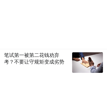
撑中找到依靠，“还好有你们，让我找到家的
依靠”，诠释了双向奔赴的温柔；潘斌龙饰演
的老贾，用嬉笑掩盖内心的彷徨，却在烟火
相伴中拥有了归属感，“还好有你们，让我拥
有家的归属”，藏着市井烟火里的真挚；李萍
饰演的金珍姑，在点滴陪伴中沉淀岁月温
情，“还好有你们，让我安守家的陪伴”，勾
笔试第一被第二花钱劝弃
考？不要让守规矩变成劣势
勒出最朴素也最动人的家的模样。五句告
白，五种心境，但有爱便是心安之处。
自上映以来，电影《过家家》便凭借不刻
意、不煽情的真挚表达，收获全年龄段观众
的一致好评，有观众留言“不是强行催泪，是