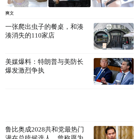
对患病父亲的思念观影，直言“电影里的牵挂
不分语言”，潮汕观众带着传统水布前来，感
爽文
慨“成龙大哥演活了中国式父亲的隐忍与温
一张爬出虫子的餐桌，和湊
柔”，还有听障观众用手语表达喜爱，让无声
湊消失的110家店
的情感在影院共鸣。
美媒爆料：特朗普与美防长
爆发激烈争执
鲁比奥成2028共和党最热门
潜在总统候选人，曾称愿为