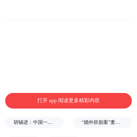
打开 app 阅读更多精彩内容
胡锡进：中国一天怒回五拳，中美最新较量会走多远？
“婚外胚胎案”妻子：患病期间男方疑似多次有外遇，第三者经营的茶馆距自己家步行仅15分钟