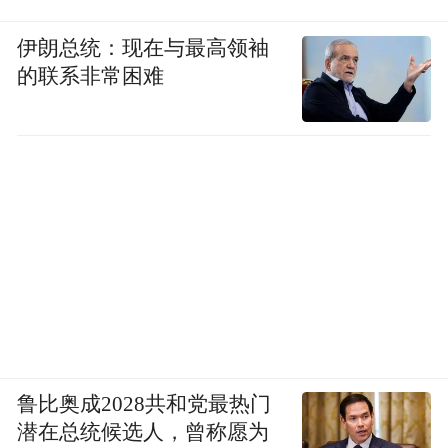
观众带父亲完成第一次共同观影，散场时的
牵手胜过千言万语；老年人在熟悉的细节里
伊朗总统：现在与最高领袖
想起过往——广州奶奶隔着屏幕“见”成龙，
的联系非常困难
天津父亲想起姥爷偷偷塞钱的旧时光。
这个周末，别让忙碌冲淡了陪伴，带上父
母、牵起孩子，走进影院奔赴《过家家》的
温情之约，在一场酣畅的落泪中释放情绪，
在满场的温暖中拉近彼此距离。目前，《过
家家》正在全国热映中。
电影《过家家》由韩三平监制，李太言导演
兼编剧，沈京喜、傅若清、谷良担任出品
鲁比奥成2028共和党最热门
人，吴一峰担任制片人，成龙、彭昱畅、张
潜在总统候选人，曾称愿为