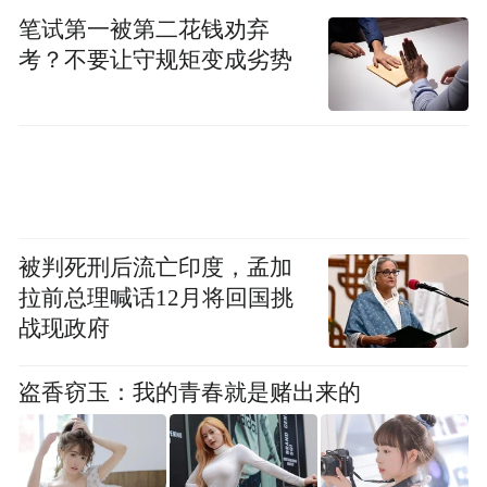
子当场拨通视频，让83岁的奶奶一同感受这
笔试第一被第二花钱劝弃
份跨越银幕的感动，奶奶耳背听不清，却一
考？不要让守规矩变成劣势
直不肯挂电话，只为多看孙子一眼。
武汉作为影片的全景拍摄地，养老院长带着
上百位阿尔茨海默症患者的牵挂而来，直言
“成龙大哥的眼神和手抖，和我日常接触的老
被判死刑后流亡印度，孟加
人一模一样”，一位贵州来汉读书的大学生想
拉前总理喊话12月将回国挑
起远在家乡的爷爷奶奶，教他们用手机的样
战现政府
子和电影里如出一辙。长沙站，导演李太言
带着作品回到家乡，14岁女孩哭着送上亲手
盗香窃玉：我的青春就是赌出来的
绘制的画作，希望“让任爷爷记住被爱的感
觉”；广州站的故事跨越国界，印度女孩带着