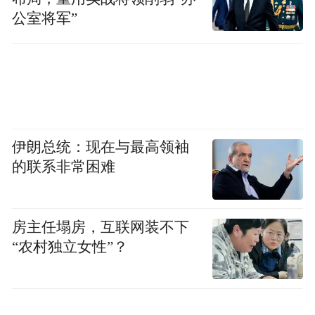
“还好有你们”角色海报揭露真心 一人一句，
公室将军”
道尽家的模样
与短片同步亮相的“还好有你们”角色海报，
以细腻笔触定格了五个陌生人因爱结缘的温
暖羁绊，每张海报都藏着专属的情感密码。
成龙饰演的任爹，在岁月流转中遗失记忆，
伊朗总统：现在与最高领袖
却因身边人的陪伴重拾家的轮廓，一句“还好
的联系非常困难
有你们，让我记得家的模样”，道尽孤独心灵
的终极归宿；彭昱畅诠释的钟不凡，带着异
房主任塌房，互联网装不下
乡打拼的迷茫与慌张，是身边人的陪伴让他
“农村独立女性”？
卸下铠甲，“还好有你们，让我体会家的温
暖”，说出了无数漂泊者的心声；张佳宁塑造
的苏晓月，以温柔守护他人，也在彼此的支