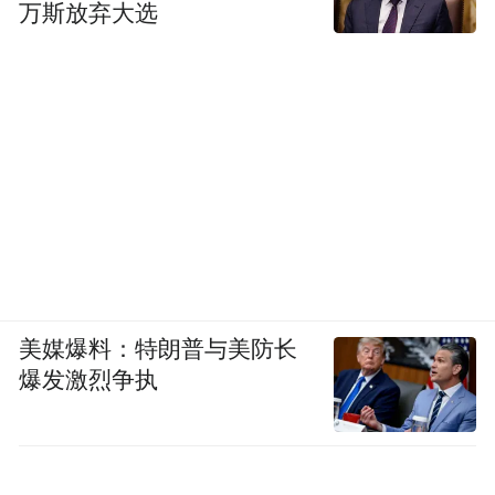
佳宁领衔主演，潘斌龙、李萍主演。影片由
万斯放弃大选
武汉传奇人影视艺术有限公司、中国电影产
业集团股份有限公司、潇湘电影集团有限公
司出品；紫荆影业（深圳）有限公司、湖北
长江电影集团有限责任公司、润城艺和文化
传媒（北京）有限公司、湖南潇湘青春影业
有限公司联合出品。影片正在全国热映中，
邀你带着家人共赴一场温暖之约。
“特别声明：以上作品内容(包括在内的视频、图片或音
美媒爆料：特朗普与美防长
频)为凤凰网旗下自媒体平台“大风号”用户上传并发
爆发激烈争执
布，本平台仅提供信息存储空间服务。
Notice: The content above (including the videos,
pictures and audios if any) is uploaded and posted
by the user of Dafeng Hao, which is a social media
platform and merely provides information storage