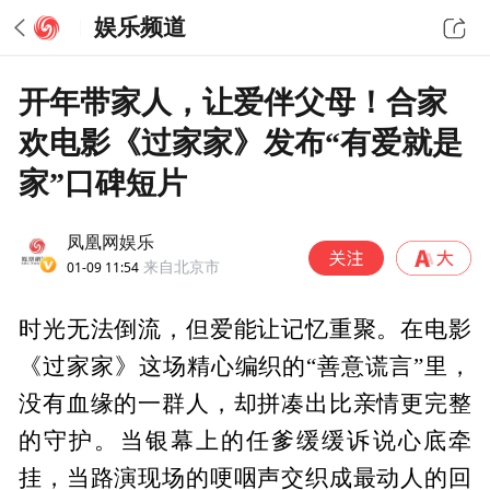
娱乐频道
开年带家人，让爱伴父母！合家
欢电影《过家家》发布“有爱就是
家”口碑短片
凤凰网娱乐
01-09 11:54
来自北京市
时光无法倒流，但爱能让记忆重聚。在电影
《过家家》这场精心编织的“善意谎言”里，
没有血缘的一群人，却拼凑出比亲情更完整
的守护。当银幕上的任爹缓缓诉说心底牵
挂，当路演现场的哽咽声交织成最动人的回