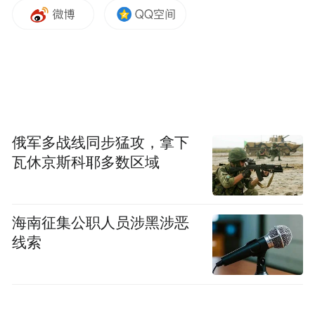
“有爱就是家”口碑短片温暖上线 以泪涤心，
藏尽亲情滚烫
俄军多战线同步猛攻，拿下
瓦休京斯科耶多数区域
海南征集公职人员涉黑涉恶
线索
今日，合家欢电影《过家家》发布“有爱就是
家”口碑短片，开篇便以任爹（成龙 饰）的深
情告白抓住人心——镜头下，他轻声袒露心