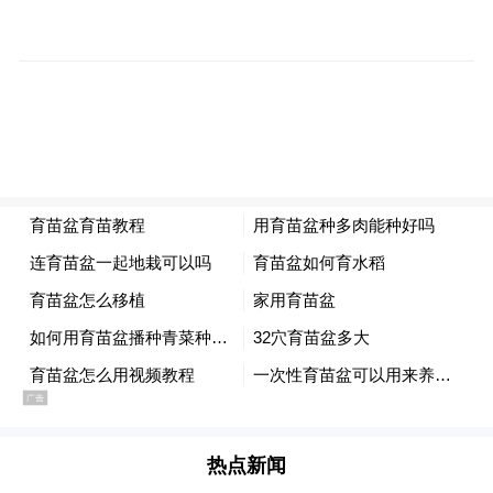
事，字句牵挂都藏着对身边人的万般不舍，
瞬间将情绪拉满。为了这组镜头，成龙记对
白、走位置、控情绪，反复拍摄21条，力求
精益求精。导演李太言透露：“大哥自己拿着
手机拍摄，看不到取景框还得兼顾情绪，腿
都在抖却坚持完成，这份敬业让角色有了灵
魂。”天津场，一位父亲带着女儿观影，孩子
全程八次落泪，那些藏在影片细节里的牵
挂，让父亲瞬间想起患阿尔茨海默症的姥
爷，那些未曾说出口的思念随泪水一同释
放；郑州站的温情更是戳心，有观众带着父
亲完成人生中第一次共同观影，散场时紧紧
热点新闻
牵手的模样，胜过千言万语的告白。还有孙