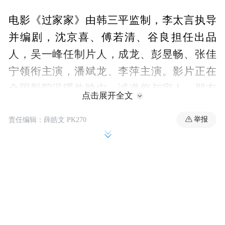
电影《过家家》由韩三平监制，李太言执导
并编剧，沈京喜、傅若清、谷良担任出品
人，吴一峰任制片人，成龙、彭昱畅、张佳
宁领衔主演，潘斌龙、李萍主演。影片正在
全国影院温暖热映中，诚邀您与家人、朋友
点击展开全文
一同走进影院，感受这份跨越血缘的温情，
举报
责任编辑：薛皓文 PK270
见证“家”最本真的模样。