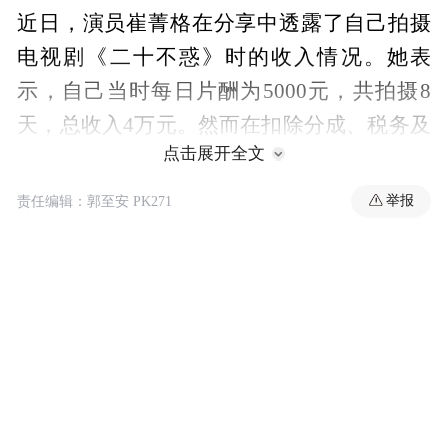
近日，演员崔菁格在分享中透露了自己拍摄
电视剧《二十不惑》时的收入情况。她表
示，自己当时每日片酬为5000元，共拍摄8
天，总收入4万元。然而在扣除分成、税务及
点击展开全文
服务费等支出后，实际所得寥寥无几。她坦
言在这一行中，“赚的是少数，熬的是多
举报
责任编辑：郭至安 PK271
数”，并透露自己目前已选择退圈。
“特别声明：以上作品内容(包括在内的视频、图片或音
频)为凤凰网旗下自媒体平台“大风号”用户上传并发
布，本平台仅提供信息存储空间服务。
Notice: The content above (including the videos,
pictures and audios if any) is uploaded and posted
by the user of Dafeng Hao, which is a social media
platform and merely provides information storage