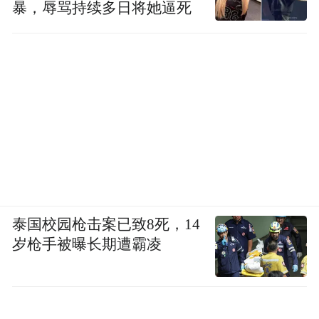
暴，辱骂持续多日将她逼死
泰国校园枪击案已致8死，14
岁枪手被曝长期遭霸凌