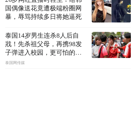
国偶像送花竟遭极端粉圈网
暴，辱骂持续多日将她逼死
泰国14岁男生连杀8人后自
戕！先杀祖父母，再携98发
子弹进入校园，更可怕的细
节公布了
泰国网传媒