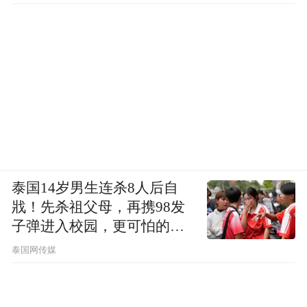
泰国14岁男生连杀8人后自
戕！先杀祖父母，再携98发
子弹进入校园，更可怕的细
节公布了
泰国网传媒