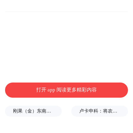
space services.”
打开 app 阅读更多精彩内容
刚果（金）东南部中资企业钴产品铀含量超标？官方回应
卢卡申科：将农忙季节不好好干活的人都发配边疆充军！