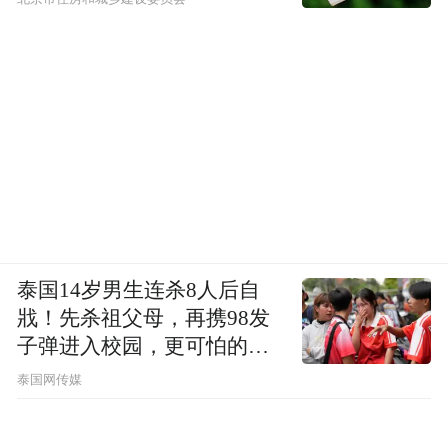
泰国14岁男生连杀8人后自
戕！先杀祖父母，再携98发
子弹进入校园，更可怕的细
节公布了
泰国网传媒