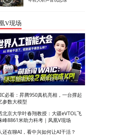
年轻人听声音玩恋综
凰V现场
世界人工智能大会：AI开始干活了，但到底干的怎么样？萌新闯WAIC
AIC必看：昇腾950真机亮相，一台撑起
亿参数大模型
话北京大学叶春翔教授：大疆eVTOL飞
珠峰8861米助力科考｜凤凰V现场
人还在聊AI，看中兴如何让AI干活？