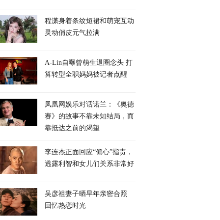
程潇身着条纹短裙和萌宠互动
灵动俏皮元气拉满
A-Lin自曝曾萌生退圈念头 打
算转型全职妈妈被记者点醒
凤凰网娱乐对话诺兰：《奥德
赛》的故事不靠未知结局，而
靠抵达之前的渴望
李连杰正面回应“偏心”指责，
透露利智和女儿们关系非常好
吴彦祖妻子晒早年亲密合照
回忆热恋时光