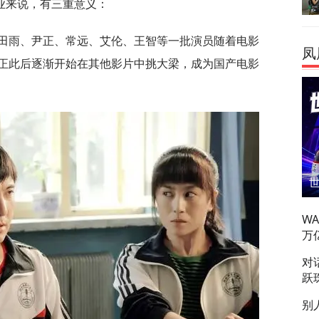
业来说，有三重意义：
，田雨、尹正、常远、艾伦、王智等一批演员随着电影
凤
正此后逐渐开始在其他影片中挑大梁，成为国产电影
W
万
对
跃
别