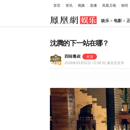
首页
资讯
视频
直播
凤凰卫视
财经
娱乐
>
电影
>
沈腾的下一站在哪？
四味毒叔
2026年03月02日 12:30:32
来自北京市