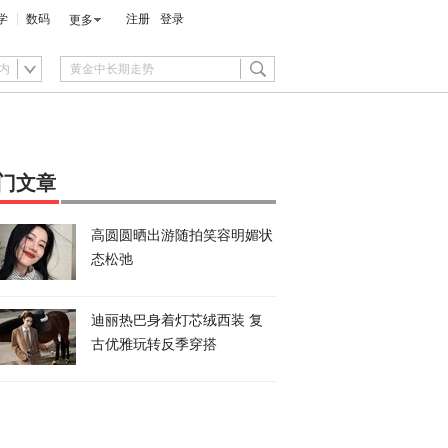
学
数码
注册
登录
更多
内
门文章
高圆圆晒出游随拍笑容明媚状
态松弛
迪丽热巴身着灯芯绒西装 复
古优雅玩转反季穿搭