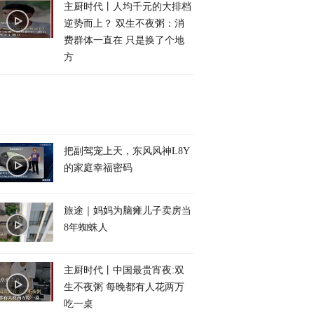
主厨时代丨人均千元的大排档
逆势而上？ 双生不夜粥：消
费群体一直在 只是换了个地
方
把副驾宠上天，东风风神L8Y
的家庭幸福密码
旅途｜妈妈为脑瘫儿子卖房当
8年蜘蛛人
主厨时代丨中国最贵宵夜:双
生不夜粥 每晚都有人花两万
吃一桌