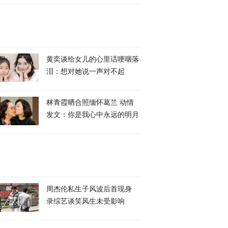
黄奕谈给女儿的心里话哽咽落
泪：想对她说一声对不起
林青霞晒合照缅怀葛兰 动情
发文：你是我心中永远的明月
周杰伦私生子风波后首现身
录综艺谈笑风生未受影响