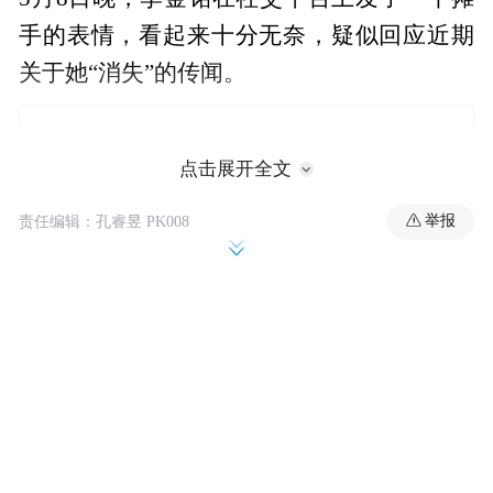
手的表情，看起来十分无奈，疑似回应近期
关于她“消失”的传闻。
点击展开全文
举报
责任编辑：孔睿昱 PK008
据悉，有网友曾列出“李金铭消失时间线“，
称她从在2025年7月底起，社交平台便全面停
更；2025年8月到10月，出现了“李金铭被绑