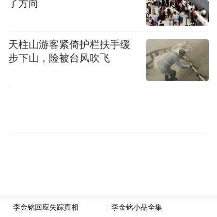
了方向
天柱山游客紧倚护栏扶手缓
步下山，险被台风吹飞