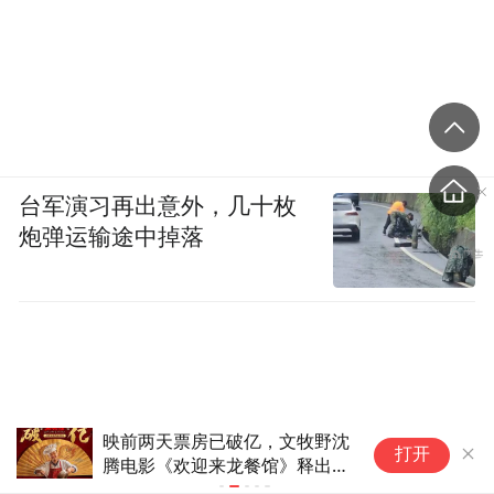
台军演习再出意外，几十枚
炮弹运输途中掉落
贾冰私人饭局被偷拍引热议，人
女
打开
与人之间还能有点信任吗？
戏