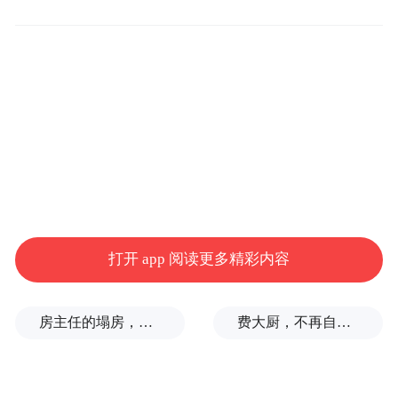
架”等猜测，甚至流传出“亲友紧急寻人”的假
消息。
今年1月7日，李金铭曾在社媒回应消失，她
表示”我只是想给自己放个假，又让大家担心
打开 app 阅读更多精彩内容
了”，但网上相关的传闻依然没有平息。
“特别声明：以上作品内容(包括在内的视频、图片或音
房主任的塌房，一场“人设露馅”
费大厨，不再自称大王
频)为凤凰网旗下自媒体平台“大风号”用户上传并发
布，本平台仅提供信息存储空间服务。
Notice: The content above (including the videos,