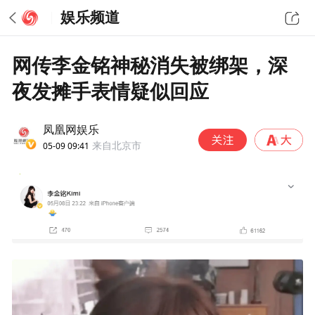
娱乐频道
网传李金铭神秘消失被绑架，深
夜发摊手表情疑似回应
凤凰网娱乐
05-09 09:41
来自北京市