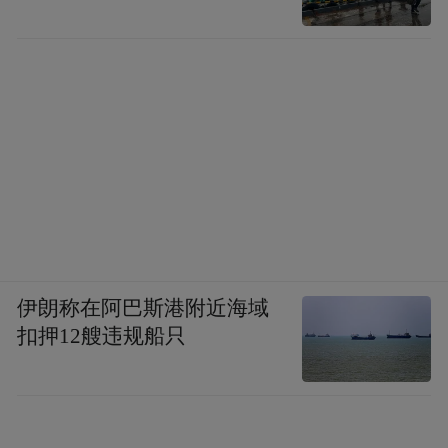
伊朗称在阿巴斯港附近海域
扣押12艘违规船只