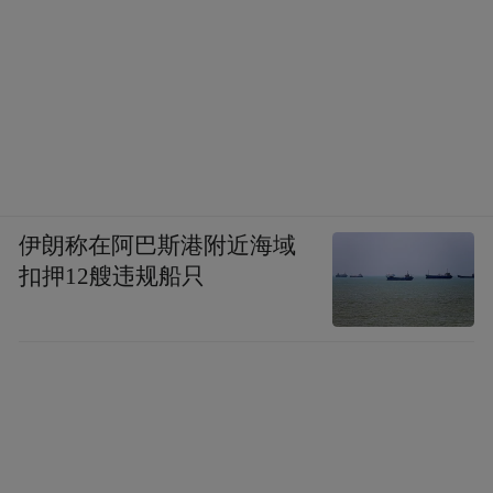
伊朗称在阿巴斯港附近海域
扣押12艘违规船只